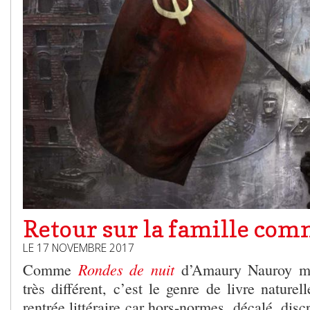
Retour sur la famille co
LE 17 NOVEMBRE 2017
Rondes de nuit
Comme
d’Amaury Nauroy ma
très différent, c’est le genre de livre naturel
rentrée littéraire car hors-normes, décalé, disc