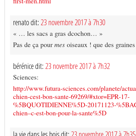
first-men.html
renato dit:
23 novembre 2017 à 7h30
« … les sacs a gras dcochon… »
mes
Pas de ça pour
oiseaux ! que des graines 
bérénice dit:
23 novembre 2017 à 7h32
Sciences:
http://www.futura-sciences.com/planete/actual
chien-cest-bon-sante-69269/#xtor=EPR-17-
%5BQUOTIDIENNE%5D-20171123-%5BACT
chien–c-est-bon-pour-la-sante%5D
la vie dans les bois dit:
23 novembre 2017 à 7h35