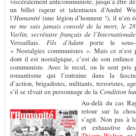
viscéralement anticommuniste, jusqu’à être d
un billet rageur et talentueux d’André W
’Humanité
l
(une légion d’honneur !), il n’en 
ne me suis jamais consolé de la mort, le 2
Varlin, secrétaire français de l’International
Fils d’Adam
Versaillais.
porte le sous-t
« Nostalgies communistes ». Mais ce n’es
dont il est nostalgique, c’est de son enfance
communiste. Avec le recul, on le sent pris 
romantisme qui l’entraine dans la fasc
d’action, brigadistes, militants, terroristes, 
Condition hu
s’il se rêvait en personnage de la
Au-delà du cas Ray
retour sur la cho
s’agit. Non pas à l
et exhaustive de
Thierry Wolton
, ni