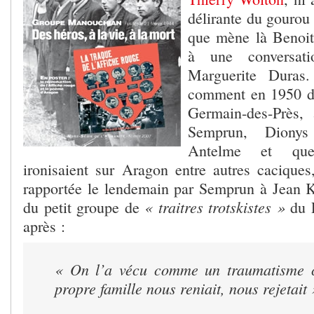
délirante du gourou
que mène là Benoi
à une conversat
Marguerite Duras.
comment en 1950 da
Germain-des-Près, 
Semprun, Dionys
Antelme et quel
ironisaient sur Aragon entre autres caciques,
rapportée le lendemain par Semprun à Jean K
« traitres trotskistes »
du petit groupe de
du P
après :
« On l’a vécu comme un traumatisme 
propre famille nous reniait, nous rejetait 