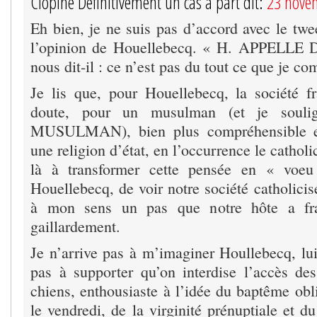
Clopine Définitivement un cas à part dit:
23 nove
Eh bien, je ne suis pas d’accord avec le twe
l’opinion de Houellebecq. « H. APPELL
nous dit-il : ce n’est pas du tout ce que je c
Je lis que, pour Houellebecq, la société fr
doute, pour un musulman (et je sou
MUSULMAN), bien plus compréhensible et 
une religion d’état, en l’occurrence le cathol
là à transformer cette pensée en « voeu
Houellebecq, de voir notre société catholicis
à mon sens un pas que notre hôte a fr
gaillardement.
Je n’arrive pas à m’imaginer Houllebecq, lu
pas à supporter qu’on interdise l’accès de
chiens, enthousiaste à l’idée du baptême obl
le vendredi, de la virginité prénuptiale et d