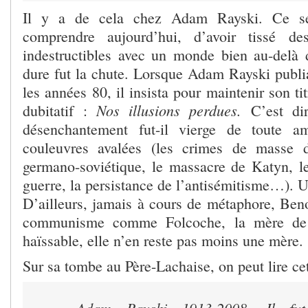
Il y a de cela chez Adam Rayski. Ce sent
comprendre aujourd’hui, d’avoir tissé de
indestructibles avec un monde bien au-delà d
dure fut la chute. Lorsque Adam Rayski publ
les années 80, il insista pour maintenir son ti
Nos illusions perdues.
dubitatif :
C’est di
désenchantement fut-il vierge de toute a
couleuvres avalées (les crimes de masse d
germano-soviétique, le massacre de Katyn, le
guerre, la persistance de l’antisémitisme…). U
D’ailleurs, jamais à cours de métaphore, Beno
communisme comme Folcoche, la mère d
haïssable, elle n’en reste pas moins une mère.
Sur sa tombe au Père-Lachaise, on peut lire cet
« Adam Rayski 1913-2008. Il fut 