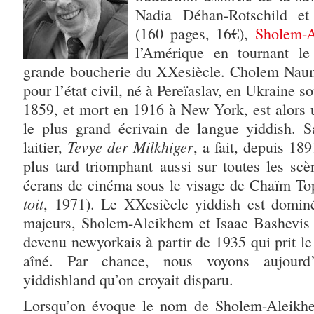
Nadia Déhan-Rotschild e
(160 pages, 16€),
Sholem-
l’Amérique en tournant l
grande boucherie du XX
e
siècle. Cholem Naum
pour l’état civil, né à Pereïaslav, en Ukraine s
1859, et mort en 1916 à New York, est alors
le plus grand écrivain de langue yiddish. S
Tevye der Milkhiger
laitier,
, a fait, depuis 189
plus tard triomphant aussi sur toutes les sc
écrans de cinéma sous le visage de Chaïm Top
toit
, 1971). Le XX
e
siècle yiddish est domin
majeurs, Sholem-Aleikhem et Isaac Bashevis S
devenu newyorkais à partir de 1935 qui prit le 
aîné. Par chance, nous voyons aujourd’
yiddishland qu’on croyait disparu.
Lorsqu’on évoque le nom de Sholem-Aleikhe