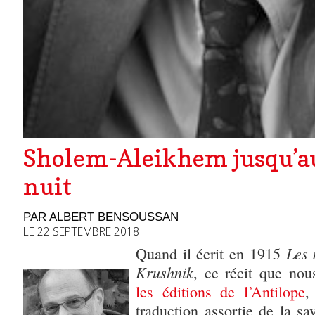
Sholem-Aleikhem jusqu’au
nuit
PAR ALBERT BENSOUSSAN
LE 22 SEPTEMBRE 2018
Les 
Quand il écrit en 1915
Krushnik
, ce récit que nou
les éditions de l’Antilope
,
traduction assortie de la sa