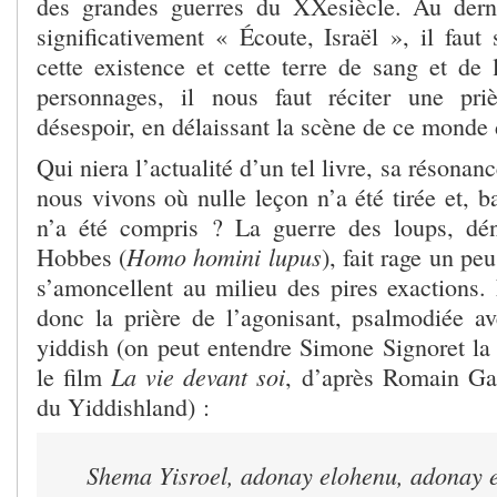
des grandes guerres du XX
e
siècle. Au derni
significativement « Écoute, Israël », il faut 
cette existence et cette terre de sang et d
personnages, il nous faut réciter une pri
désespoir, en délaissant la scène de ce monde d
Qui niera l’actualité d’un tel livre, sa résona
nous vivons où nulle leçon n’a été tirée et, ba
n’a été compris ? La guerre des loups, d
Homo homini lupus
Hobbes (
), fait rage un pe
s’amoncellent au milieu des pires exactions. 
donc la prière de l’agonisant, psalmodiée av
yiddish (on peut entendre Simone Signoret la 
La vie devant soi
le film
, d’après Romain Gar
du Yiddishland) :
Shema Yisroel, adonay elohenu, adonay 