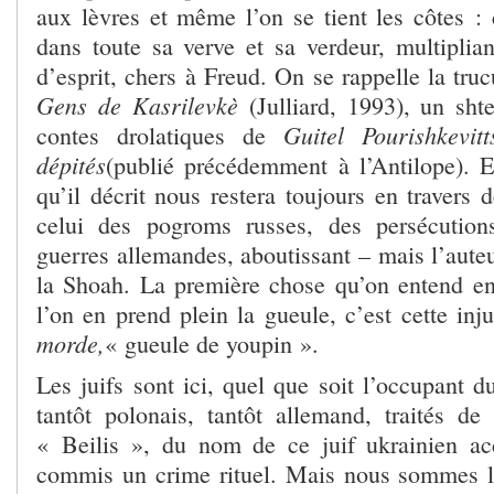
aux lèvres et même l’on se tient les côtes : c
dans toute sa verve et sa verdeur, multiplia
d’esprit, chers à Freud. On se rappelle la tru
Gens de Kasrilevkè
(Julliard, 1993), un shte
Guitel Pourishkevit
contes drolatiques de
dépités
(publié précédemment à l’Antilope). 
qu’il décrit nous restera toujours en travers d
celui des pogroms russes, des persécution
guerres allemandes, aboutissant – mais l’auteu
la Shoah. La première chose qu’on entend en 
l’on en prend plein la gueule, c’est cette inj
morde,
« gueule de youpin ».
Les juifs sont ici, quel que soit l’occupant du
tantôt polonais, tantôt allemand, traités 
« Beilis », du nom de ce juif ukrainien acc
commis un crime rituel. Mais nous sommes l