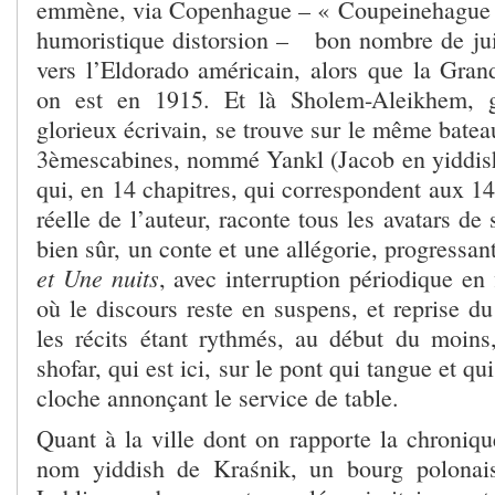
emmène, via Copenhague – « Coupeinehague »,
humoristique distorsion – bon nombre de jui
vers l’Eldorado américain, alors que la Grand
on est en 1915. Et là Sholem-Aleikhem, gr
glorieux écrivain, se trouve sur le même bate
3
èmes
cabines, nommé Yankl (Jacob en yiddis
qui, en 14 chapitres, qui correspondent aux 14 
réelle de l’auteur, raconte tous les avatars de 
bien sûr, un conte et une allégorie, progressan
et Une nuits
, avec interruption périodique en
où le discours reste en suspens, et reprise d
les récits étant rythmés, au début du moins
shofar, qui est ici, sur le pont qui tangue et qu
cloche annonçant le service de table.
Quant à la ville dont on rapporte la chroniqu
nom yiddish de Kraśnik, un bourg polonai