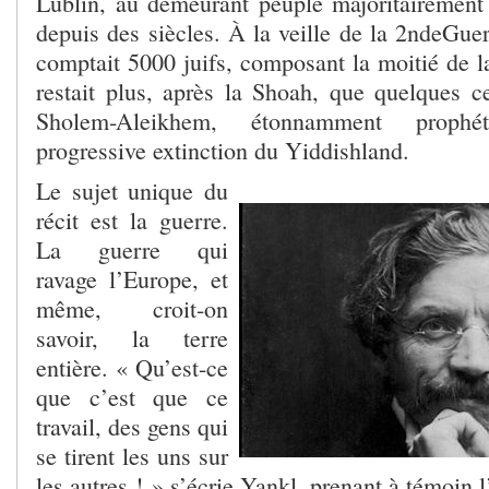
Lublin, au demeurant peuplé majoritairement d
depuis des siècles. À la veille de la 2
nde
Guer
comptait 5000 juifs, composant la moitié de la
restait plus, après la Shoah, que quelques ce
Sholem-Aleikhem, étonnamment prophé
progressive extinction du Yiddishland.
Le sujet unique du
récit est la guerre.
La guerre qui
ravage l’Europe, et
même, croit-on
savoir, la terre
entière. « Qu’est-ce
que c’est que ce
travail, des gens qui
se tirent les uns sur
les autres ! » s’écrie Yankl, prenant à témoin 