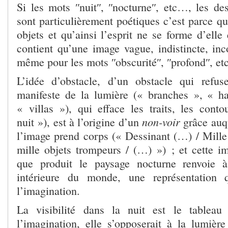
Si les mots ʺnuitʺ, ʺnocturneʺ, etc…, les des
sont particulièrement poétiques c’est parce qu
objets et qu’ainsi l’esprit ne se forme d’elle 
contient qu’une image vague, indistincte, inc
même pour les mots ʺobscuritéʺ, ʺprofondʺ, e
L’idée d’obstacle, d’un obstacle qui refus
manifeste de la lumière (« branches », « ha
« villas »), qui efface les traits, les conto
non-voir
nuit »), est à l’origine d’un
grâce auq
l’image prend corps (« Dessinant (…) / Mille 
mille objets trompeurs / (…) ») ; et cette im
que produit le paysage nocturne renvoie à
intérieure du monde, une représentation 
l’imagination.
La visibilité dans la nuit est le tableau 
l’imagination, elle s’opposerait à la lumière