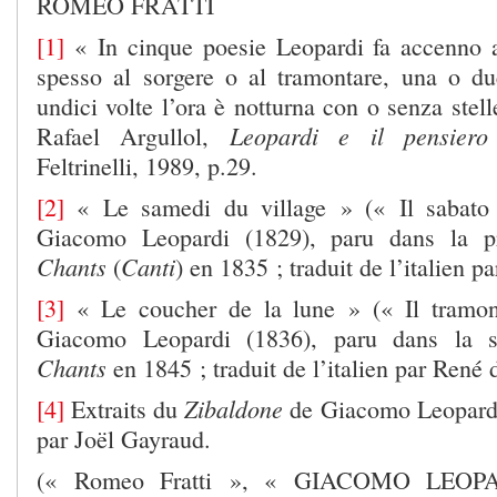
ROMEO FRATTI
[1]
« In cinque poesie Leopardi fa accenno a
spesso al sorgere o al tramontare, una o du
undici volte l’ora è notturna con o senza stell
Leopardi e il pensier
Rafael Argullol,
Feltrinelli, 1989, p.29.
[2]
« Le samedi du village » (« Il sabato 
Giacomo Leopardi (1829), paru dans la pr
Chants
Canti
(
) en 1835 ; traduit de l’italien 
[3]
« Le coucher de la lune » (« Il tramon
Giacomo Leopardi (1836), paru dans la s
Chants
en 1845 ; traduit de l’italien par René 
Zibaldone
[4]
Extraits du
de Giacomo Leopardi ;
par Joël Gayraud.
(« Romeo Fratti », « GIACOMO LEOP