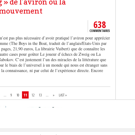
 » de l’aviron ou la
n mouvement
638
COMMENTAIRES
 n’est pas plus nécessaire d’avoir pratiqué l’aviron pour apprécier
omme (The Boys in the Boat, traduit de l’anglais/Etats-Unis par
pages, 21,90 euros, La librairie Vuibert) que de connaître les
quatre cases pour goûter Le joueur d’échecs de Zweig ou La
abokov. C’est justement l’un des miracles de la littérature que
par le biais de l’universel à un monde qui nous est étranger sans
de la connaissance, ni par celui de l’expérience directe. Encore
...
9
10
11
12
13
...
»
LAST »