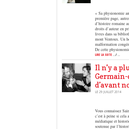
« Sa physionomie ann
première page, autre
d’histoire romaine a
droits d’auteur en pr
livres dans sa bibli
mont Ventoux. Un hom
malformation congénit
De cette physionomi
LIRE LA SUITE
.../ ...
Il n’y a p
Germain-d
d’avant no
LE 29 JUILLET 2014
Vous connaissez Sai
c’est à peine si cela
médiatique et histori
soutenue par l’histo