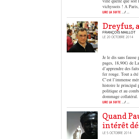
ville quelle que soi
vichyssois ! A Paris
LIRE LA SUITE
.../ ...
Dreyfus, a
FRANÇOIS MAILLOT
LE 20 OCTOBRE 2014
Je le dis sans fausse
pages, 18,90€) de La
d’apprendre des faits
fer rouge. Tout a été
C’est l’immense méri
histoire le principal 
politique et au comb
dommage collatéral.
LIRE LA SUITE
.../ ...
Quand Pau
intérêt dé
LE 5 OCTOBRE 2014