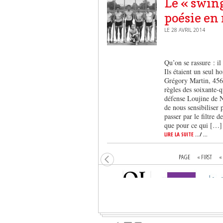
Le « swing
poésie e
LE 28 AVRIL 2014
Qu’on se rassure : il
Ils étaient un seul h
Grégory Martin, 456 
règles des soixante-
défense Loujine de N
de nous sensibiliser 
passer par le filtre 
que pour ce qui […]
LIRE LA SUITE
.../ ...
PAGE
« FIRST
«