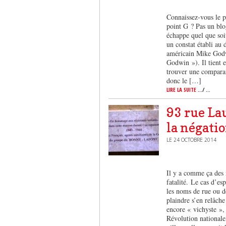
Connaissez-vous le p
point G ? Pas un blo
échappe quel que soit
un constat établi au 
américain Mike Godwi
Godwin »). Il tient e
trouver une comparai
donc le […]
LIRE LA SUITE
.../ ...
93 rue Lau
la négati
LE 24 OCTOBRE 2014
Il y a comme ça des
fatalité. Le cas d’es
les noms de rue ou de
plaindre s’en relâche
encore « vichyste »,
Révolution nationale,