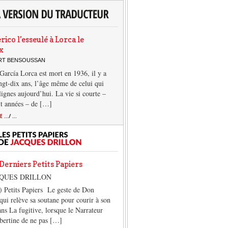
rico l’esseulé à Lorca le
x
ERT BENSOUSSAN
García Lorca est mort en 1936, il y a
ngt-dix ans, l’âge même de celui qui
 lignes aujourd’hui. La vie si courte –
it années – de […]
TE
.../ ...
Derniers Petits Papiers
CQUES DRILLON
) Petits Papiers Le geste de Don
qui relève sa soutane pour courir à son
ans La fugitive, lorsque le Narrateur
lbertine de ne pas […]