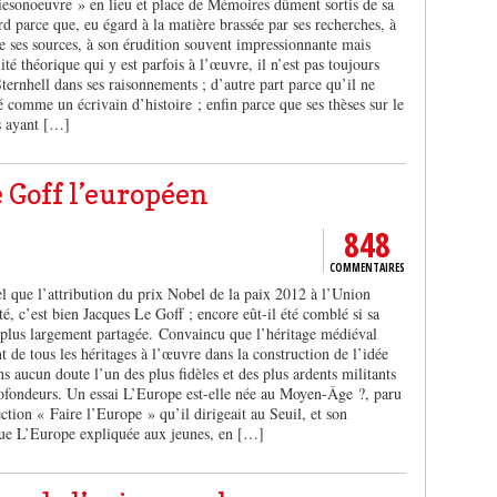
viesonoeuvre » en lieu et place de Mémoires dûment sortis de sa
parce que, eu égard à la matière brassée par ses recherches, à
de ses sources, à son érudition souvent impressionnante mais
ité théorique qui y est parfois à l’œuvre, il n’est pas toujours
ternhell dans ses raisonnements ; d’autre part parce qu’il ne
é comme un écrivain d’histoire ; enfin parce que ses thèses sur le
s ayant […]
 Goff l’européen
848
COMMENTAIRES
uel que l’attribution du prix Nobel de la paix 2012 à l’Union
, c’est bien Jacques Le Goff ; encore eût-il été comblé si sa
té plus largement partagée. Convaincu que l’héritage médiéval
nt de tous les héritages à l’œuvre dans la construction de l’idée
ns aucun doute l’un des plus fidèles et des plus ardents militants
ofondeurs. Un essai L’Europe est-elle née au Moyen-Âge ?, paru
ction « Faire l’Europe » qu’il dirigeait au Seuil, et son
que L’Europe expliquée aux jeunes, en […]