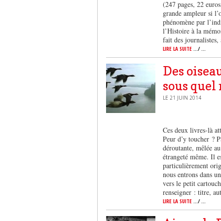
(247 pages, 22 euros
grande ampleur si l’o
phénomène par l’indif
l’Histoire à la mémoi
fait des journalistes,
LIRE LA SUITE
.../ ...
Des oiseau
sous quel 
LE 21 JUIN 2014
Ces deux livres-là 
Peur d’y toucher ? P
déroutante, mêlée au 
étrangeté même. Il es
particulièrement orig
nous entrons dans un
vers le petit cartouc
renseigner : titre, 
LIRE LA SUITE
.../ ...