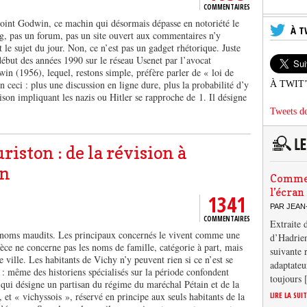
COMMENTAIRES
oint Godwin, ce machin qui désormais dépasse en notoriété le
À T
g, pas un forum, pas un site ouvert aux commentaires n’y
 le sujet du jour. Non, ce n’est pas un gadget rhétorique. Juste
début des années 1990 sur le réseau Usenet par l’avocat
n (1956), lequel, restons simple, préfère parler de « loi de
n ceci : plus une discussion en ligne dure, plus la probabilité d’y
À TWIT
son impliquant les nazis ou Hitler se rapproche de 1. Il désigne
Tweets de
riston : de la révision à
on
Comment
l’écran
1341
PAR JEAN
COMMENTAIRES
Extraite 
 noms maudits. Les principaux concernés le vivent comme une
d’Hadrien
pèce ne concerne pas les noms de famille, catégorie à part, mais
suivante 
 ville. Les habitants de Vichy n’y peuvent rien si ce n’est se
adaptateu
 : même des historiens spécialisés sur la période confondent
toujours
 qui désigne un partisan du régime du maréchal Pétain et de la
 et « vichyssois », réservé en principe aux seuls habitants de la
LIRE LA SUI