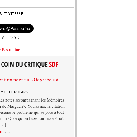
WIT’ VITESSE
’ VITESSE
 Passouline
 on porte « L’Odyssée » à
-MICHEL ROPARS
des notes accompagnant les Mémoires
 de Marguerite Yourcenar, la citation
résume le problème qui se pose à tout
r : « Quoi qu’on fasse, on reconstruit
 […]
TE
.../ ...