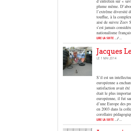
d’entretien sur « sa
plume même. D’abord 
l’extrême diversité 
touffue, à la complex
aisé de suivre Zeev S
s’est jamais considér
nationalisme françai
LIRE LA SUITE
.../ ...
Jacques Le
LE 1 MAI 2014
S’il est un intellect
européenne a enchanté
satisfaction avait é
était le plus importa
européenne, il fut sa
d’une Europe des pr
en 2003 dans la colle
corollaire pédagogi
LIRE LA SUITE
.../ ...