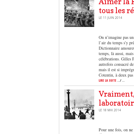
Aimer la 
tous les r
LE 11 JUIN 2014
On n’imagine pas un 
l’air du temps s’y prê
Dictionnaire amoureu
temps, là aussi, mais
célébrations. Gilles 
autrefois consacré de
mais il est si imprég
Cotentin, à deux pa
LIRE LA SUITE
.../ ...
Vraiment, 
laboratoir
LE 18 MAI 2014
Pour une fois, on ne 