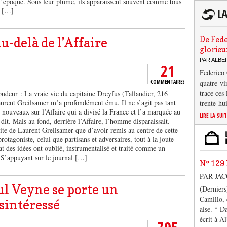
t l’époque. Sous leur plume, ils apparaissent souvent comme tous
, […]
De Fede
u-delà de l’Affaire
glorieu
PAR ALB
21
Federico 
COMMENTAIRES
quatre-vi
trace ces
 pudeur : La vraie vie du capitaine Dreyfus (Tallandier, 216
urent Greilsamer m’a profondément ému. Il ne s’agit pas tant
trente-hu
 nouveaux sur l’Affaire qui a divisé la France et l’a marquée au
LIRE LA SUI
 dit. Mais au fond, derrière l’Affaire, l’homme disparaissait.
te de Laurent Greilsamer que d’avoir remis au centre de cette
protagoniste, celui que partisans et adversaires, tout à la joute
at des idées ont oublié, instrumentalisé et traité comme un
 S’appuyant sur le journal […]
N° 129 
PAR JA
l Veyne se porte un
(Derniers
Camillo, 
sintéressé
aise. * D
écrit à A