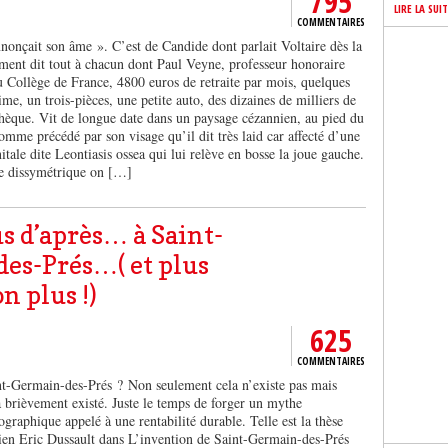
795
LIRE LA SUI
COMMENTAIRES
onçait son âme ». C’est de Candide dont parlait Voltaire dès la
ment dit tout à chacun dont Paul Veyne, professeur honoraire
u Collège de France, 4800 euros de retraite par mois, quelques
ime, un trois-pièces, une petite auto, des dizaines de milliers de
othèque. Vit de longue date dans un paysage cézannien, au pied du
me précédé par son visage qu’il dit très laid car affecté d’une
ale dite Leontiasis ossea qui lui relève en bosse la joue gauche.
e dissymétrique on […]
lus d’après… à Saint-
es-Prés…( et plus
n plus !)
625
COMMENTAIRES
nt-Germain-des-Prés ? Non seulement cela n’existe pas mais
 a brièvement existé. Juste le temps de forger un mythe
ographique appelé à une rentabilité durable. Telle est la thèse
rien Eric Dussault dans L’invention de Saint-Germain-des-Prés