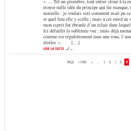
« … Tel un géomètre, tout entier cloué à la m
trouve nulle idée du principe qui lui manque, te
nouvelle : je voulais voir comment avait pu se 
et quel lieu elle y scelle ; mais à cet envol ne
mon esprit fut ébranlé d’un éclair dans lequel
Ici défaillit la sublimée vue ; mais déjà mena
comme est régulièrement mue une roue, l’amou
étoiles ». […]
LIRE LA SUITE
.../ ...
PAGE
« FIRST
«
...
5
6
7
8
9