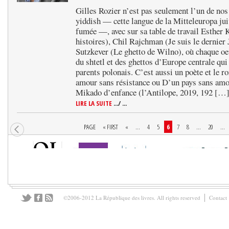
Gilles Rozier n’est pas seulement l’un de nos
yiddish — cette langue de la Mitteleuropa juiv
fumée —, avec sur sa table de travail Esther 
histoires), Chil Rajchman (Je suis le dernier
Sutzkever (Le ghetto de Wilno), où chaque oe
du shtetl et des ghettos d’Europe centrale qui
parents polonais. C’est aussi un poète et le 
amour sans résistance ou D’un pays sans amou
Mikado d’enfance (l’Antilope, 2019, 192 […
LIRE LA SUITE
.../ ...
PAGE
« FIRST
«
...
4
5
6
7
8
...
20
...
©2006-2012 La République des livres. All rights reserved
Contact