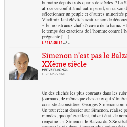
humaine depuis trois quarts de siècles ? La 
atroce ce conflit à nul autre pareil, en raison 
sélectionner un peuple et d’autres minorités 
Vladimir Jankélévitch avait raison de dénonce
« le monstrueux chef-d’œuvre de la haine. » 
le temps des exactions de l’homme contre l
prégnante […]
LIRE LA SUITE
.../ ...
Simenon n’est pas le Balz
XXème siècle
HERVÉ PLAGNOL
LE 28 MARS 2020
Un des clichés les plus courants dans les rubr
journaux, de même que chez ceux qui s’intéress
consiste à considérer Georges Simenon comm
Un tout récent dossier sur Simenon, réalisé p
mondes, quoiqu’excellent, faisait état, de nom
rengaine : « Simenon, le Balzac du XXe siècle
souvent la vie dure, d’autant plus qu’une fo