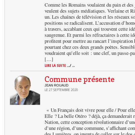
Comme les Romains voulaient du pain et des 
veulent des sujets médiatiques. Verlaine et 
un. Les chaînes de télévision et les réseaux so
positions se radicalisent. L’accusation d’homo
à travers, accablant ceux qui trouvent cette id
saugrenue. Et parmi les réfractaires à cette idé
profitent pour mettre au rancart l’inspiration
pourtant chez ces deux grands poètes. Sensible
voudraient qu’elle soit : une clef, un passe-pa
[…]
LIRE LA SUITE
.../ ...
Commune présente
JEAN ROUAUD
LE 27 SEPTEMBRE 2020
« Un Français doit vivre pour elle / Pour ell
Elle ? La belle Otéro ? déjà, ça demanderait ré
Nation, cette conception révolutionnaire d’une
d’une région, d’une commune, s’affichant com
des Lumières, on inventa de coller sur le dos