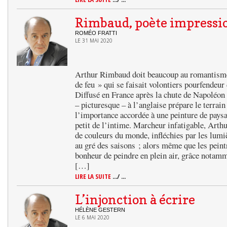
Rimbaud, poète impressi
ROMÉO FRATTI
LE 31 MAI 2020
Arthur Rimbaud doit beaucoup au romantisme,
de feu » qui se faisait volontiers pourfendeur 
Diffusé en France après la chute de Napoléon 
– picturesque – à l’anglaise prépare le terrai
l’importance accordée à une peinture de paysag
petit de l’intime. Marcheur infatigable, Arth
de couleurs du monde, infléchies par les lumi
au gré des saisons ; alors même que les peint
bonheur de peindre en plein air, grâce notamm
[…]
LIRE LA SUITE
.../ ...
L’injonction à écrire
HÉLÈNE GESTERN
LE 6 MAI 2020