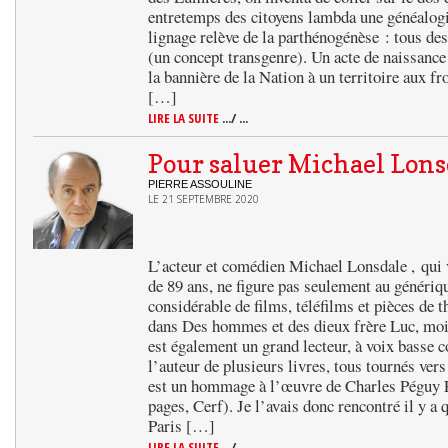
entretemps des citoyens lambda une généalogi
lignage relève de la parthénogénèse : tous de
(un concept transgenre). Un acte de naissance 
la bannière de la Nation à un territoire aux fro
[…]
LIRE LA SUITE
.../ ...
Pour saluer Michael Lons
PIERRE ASSOULINE
LE 21 SEPTEMBRE 2020
L’acteur et comédien Michael Lonsdale , qui v
de 89 ans, ne figure pas seulement au généri
considérable de films, téléfilms et pièces de t
dans Des hommes et des dieux frère Luc, moin
est également un grand lecteur, à voix basse 
l’auteur de plusieurs livres, tous tournés vers 
est un hommage à l’œuvre de Charles Péguy En
pages, Cerf). Je l’avais donc rencontré il y a 
Paris […]
LIRE LA SUITE
.../ ...