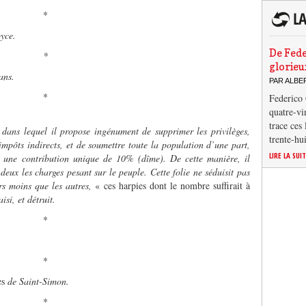
*
oyce.
De Fede
*
glorieu
ans.
PAR ALB
*
Federico 
quatre-vi
trace ces
,
dans lequel il propose ingénument de supprimer les privilèges,
trente-hu
 impôts indirects, et de soumettre toute la population d’une part,
LIRE LA SUI
 à une contribution unique de 10% (dîme). De cette manière, il
r deux les charges pesant sur le peuple. Cette folie ne séduisit pas
ers moins que les autres,
« ces harpies dont le nombre suffirait à
aisi, et détruit.
*
*
s
de Saint-Simon.
*