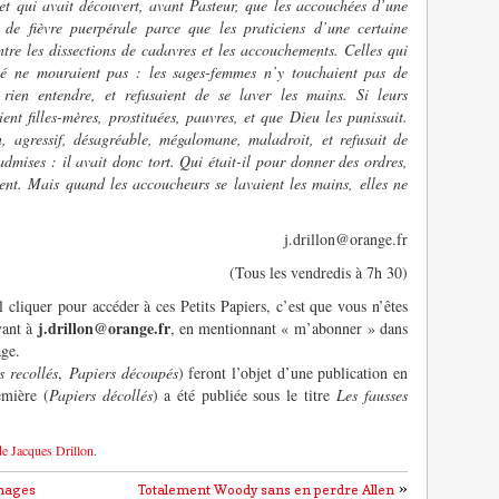
et qui avait découvert, avant Pasteur, que les accouchées d’une
de fièvre puerpérale parce que les praticiens d’une certaine
ntre les dissections de cadavres et les accouchements. Celles qui
té ne mouraient pas : les sages-femmes n’y touchaient pas de
rien entendre, et refusaient de se laver les mains. Si leurs
ent filles-mères, prostituées, pauvres, et que Dieu les punissait.
, agressif, désagréable, mégalomane, maladroit, et refusait de
admises : il avait donc tort. Qui était-il pour donner des ordres,
nt. Mais quand les accoucheurs se lavaient les mains, elles ne
j.drillon@orange.fr
(Tous les vendredis à 7h 30)
l cliquer pour accéder à ces Petits Papiers, c’est que vous n’êtes
j.drillon@orange.fr
vant à
, en mentionnant « m’abonner » dans
age.
s recollés
,
Papiers découpés
) feront l’objet d’une publication en
emière (
Papiers décollés
) a été publiée sous le titre
Les fausses
de Jacques Drillon
.
»
nnages
Totalement Woody sans en perdre Allen