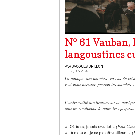
N° 61 Vauban, D
langoustines c
PAR JACQUES DRILLON
LE 12 JUIN 2020
La panique des marchés, en cas de crise.
veut nous rassurer, pensent les marchés, 
L’universalité des instruments de musiq
tous les continents, à toutes les époques
« Où tu es, je suis avec toi »
(Paul Clau
« Là où tu es, je ne puis être ailleurs »
(R