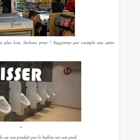
ons plus loin, lâchons prise ! Suggérons par exemple une autre
*
e au son produit par le ballon sur son pied.