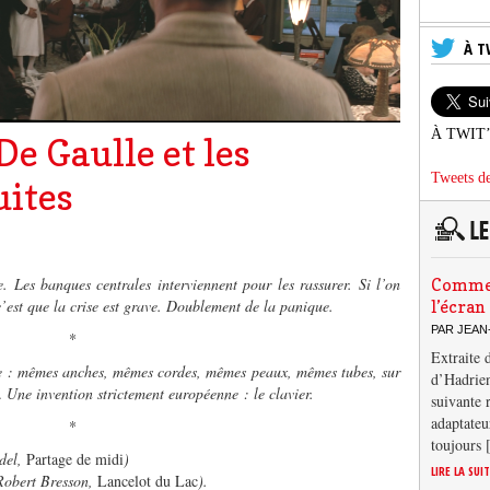
À T
À TWIT
e Gaulle et les
Tweets de
uites
 Les banques centrales interviennent pour les rassurer. Si l’on
Comment
c’est que la crise est grave. Doublement de la panique.
l’écran
PAR JEAN
*
Extraite 
ue : mêmes anches, mêmes cordes, mêmes peaux, mêmes tubes, sur
d’Hadrien
… Une invention strictement européenne : le clavier.
suivante 
adaptateu
*
toujours
del,
Partage de midi
)
LIRE LA SUI
obert Bresson,
Lancelot du Lac
).