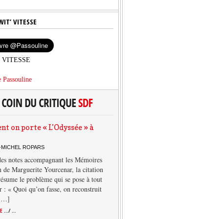
WIT’ VITESSE
’ VITESSE
 Passouline
 on porte « L’Odyssée » à
-MICHEL ROPARS
des notes accompagnant les Mémoires
 de Marguerite Yourcenar, la citation
résume le problème qui se pose à tout
r : « Quoi qu’on fasse, on reconstruit
 […]
TE
.../ ...