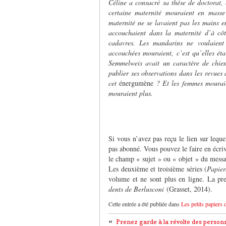
Céline a consacré sa thèse de doctorat, 
certaine maternité mouraient en masse 
maternité ne se lavaient pas les mains e
accouchaient dans la maternité d’à cô
cadavres. Les mandarins ne voulaient 
accouchées mouraient, c’est qu’elles étai
Semmelweis avait un caractère de chien
publier ses observations dans les revues 
cet
énergumène
? Et les femmes mouraie
mouraient plus.
Si vous n’avez pas reçu le lien sur leque
pas abonné. Vous pouvez le faire en écri
le champ « sujet » ou « objet » du mess
Les deuxième et troisième séries (
Papier
volume et ne sont plus en ligne. La pr
dents de Berlusconi
(Grasset, 2014).
Cette entrée a été publiée dans
Les petits papiers 
«
Prenez garde à la révolte des perso