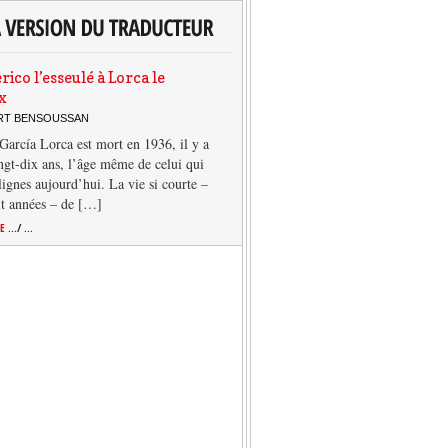
rico l’esseulé à Lorca le
x
ERT BENSOUSSAN
García Lorca est mort en 1936, il y a
ngt-dix ans, l’âge même de celui qui
 lignes aujourd’hui. La vie si courte –
it années – de […]
TE
.../ ...