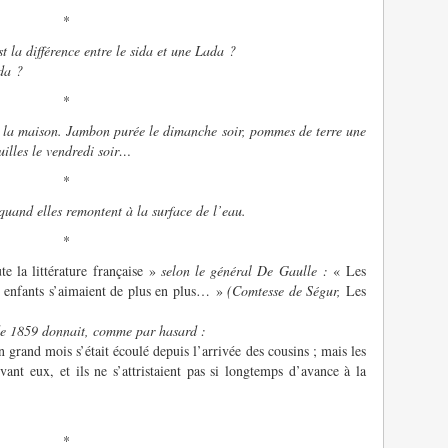
*
 la différence entre le sida et une Lada ?
ada ?
*
à la maison. Jambon purée le dimanche soir, pommes de terre une
uilles le vendredi soir…
*
quand elles remontent à la surface de l’eau.
*
e la littérature française »
selon le général De Gaulle :
« Les
es enfants s’aimaient de plus en plus… »
(Comtesse de Ségur,
Les
 de 1859 donnait, comme par hasard :
 grand mois s’était écoulé depuis l’arrivée des cousins ; mais les
vant eux, et ils ne s’attristaient pas si longtemps d’avance à la
*