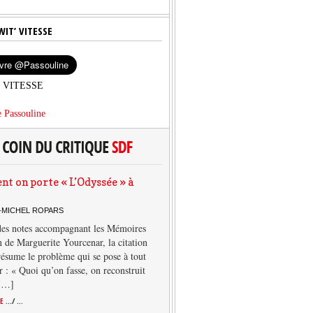
WIT’ VITESSE
’ VITESSE
 Passouline
 on porte « L’Odyssée » à
-MICHEL ROPARS
des notes accompagnant les Mémoires
 de Marguerite Yourcenar, la citation
résume le problème qui se pose à tout
r : « Quoi qu’on fasse, on reconstruit
 […]
TE
.../ ...