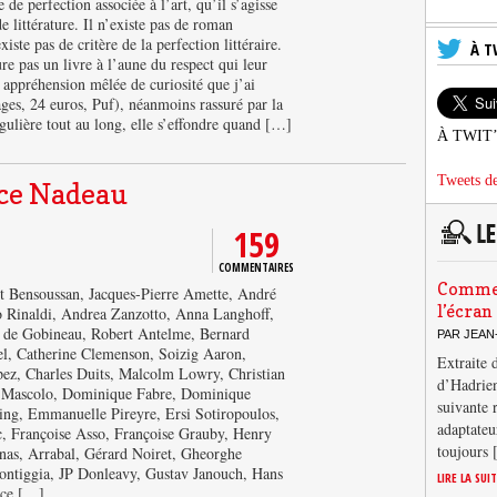
de perfection associée à l’art, qu’il s’agisse
e littérature. Il n’existe pas de roman
xiste pas de critère de la perfection littéraire.
À T
re pas un livre à l’aune du respect qui leur
e appréhension mêlée de curiosité que j’ai
ages, 24 euros, Puf), néanmoins rassuré par la
égulière tout au long, elle s’effondre quand […]
À TWIT
Tweets de
ce Nadeau
159
COMMENTAIRES
Comment
rt Bensoussan, Jacques-Pierre Amette, André
l’écran
o Rinaldi, Andrea Zanzotto, Anna Langhoff,
 de Gobineau, Robert Antelme, Bernard
PAR JEAN
l, Catherine Clemenson, Soizig Aaron,
Extraite 
pez, Charles Duits, Malcolm Lowry, Christian
d’Hadrien
ys Mascolo, Dominique Fabre, Dominique
suivante 
g, Emmanuelle Pireyre, Ersi Sotiropoulos,
adaptateu
c, Françoise Asso, Françoise Grauby, Henry
toujours
as, Arrabal, Gérard Noiret, Gheorghe
ontiggia, JP Donleavy, Gustav Janouch, Hans
LIRE LA SUI
nce […]