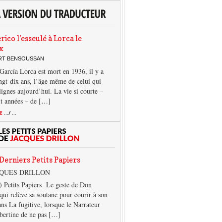
rico l’esseulé à Lorca le
x
ERT BENSOUSSAN
García Lorca est mort en 1936, il y a
ngt-dix ans, l’âge même de celui qui
 lignes aujourd’hui. La vie si courte –
it années – de […]
TE
.../ ...
Derniers Petits Papiers
CQUES DRILLON
) Petits Papiers Le geste de Don
qui relève sa soutane pour courir à son
ans La fugitive, lorsque le Narrateur
lbertine de ne pas […]