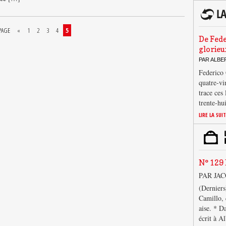
PAGE
«
1
2
3
4
5
De Fede
glorieu
PAR ALB
Federico 
quatre-vi
trace ces
trente-hu
LIRE LA SUI
N° 129 
PAR JA
(Derniers
Camillo, 
aise. * D
écrit à A