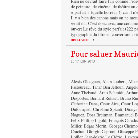
Rien ne devrait faire fuir comme l’idée 
de peinture, de cinéma, de théâtre ou d
« parfait » (quelle horreur !) car il n’e
Il y a bien des canons mais on ne mesu
serait dû. C’est donc avec une certain
ouvert Le rêve du style parfait (222 p
typographie du titre en couverture : r
LIRE LA SUITE
.../ ...
Pour saluer Mauri
LE 17 JUIN 2013
Alexis Gloaguen, Alain Joubert, Albe
Pastoureau, Tahar Ben Jelloun, Angel
Anne Thebaud, Arno Schmidt, Arthur
Desportes, Bernard Ruhaut, Bruno Rue
Catherine Dana, Cesar Aira, Cesar Lo
Dufourquet, Christine Spianti, Dion
Noguez, Dora Breitman, Emmanuel Bin
Felix Philipp Ingold, François Carade
Miller, Edgar Morin, Georges Cheimon
Craciun, Giorgio Caproni, Giuseppe P
Loffler, Jean-Marie Le Clézio, Lawre