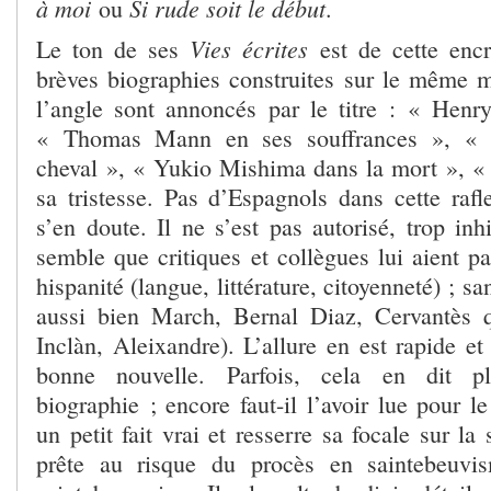
à moi
Si rude soit le début
ou
.
Vies écrites
Le ton de ses
est de cette encr
brèves biographies construites sur le même mo
l’angle sont annoncés par le titre : « Henr
« Thomas Mann en ses souffrances », « 
cheval », « Yukio Mishima dans la mort », «
sa tristesse. Pas d’Espagnols dans cette rafl
s’en doute. Il ne s’est pas autorisé, trop inhi
semble que critiques et collègues lui aient p
hispanité (langue, littérature, citoyenneté) ; san
aussi bien March, Bernal Diaz, Cervantès 
Inclàn, Aleixandre). L’allure en est rapide e
bonne nouvelle. Parfois, cela en dit p
biographie ; encore faut-il l’avoir lue pour le
un petit fait vrai et resserre sa focale sur la s
prête au risque du procès en saintebeuvi