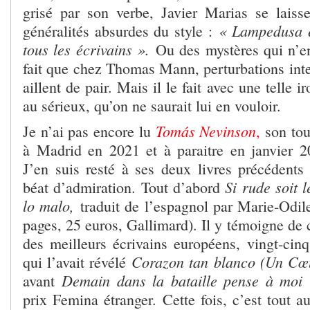
grisé par son verbe, Javier Marias se laisse
« Lampedusa é
généralités absurdes du style :
tous les écrivains ».
Ou des mystères qui n’e
fait que chez Thomas Mann, perturbations intel
aillent de pair. Mais il le fait avec une telle i
au sérieux, qu’on ne saurait lui en vouloir.
Tomás Nevinson
Je n’ai pas encore lu
,
son tou
à Madrid en 2021 et à paraitre en janvier 
J’en suis resté à ses deux livres précédents 
Si rude soit 
béat d’admiration. Tout d’abord
lo malo,
traduit de l’espagnol par Marie-Odil
pages, 25 euros, Gallimard). Il y témoigne de 
des meilleurs écrivains européens, vingt-cin
Corazon tan blanco (Un Cœu
qui l’avait révélé
Demain dans la bataille pense à moi
avant
q
prix Femina étranger. Cette fois, c’est tout a