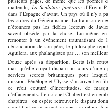
plusieurs pages, de même que les poèmes de
La Sculpture funéraire
inattendu,
d’Erwin Pa
dans l’Espagne d’avant. Un pays où il n’y a pas
les ordres du Généralissime. La trahison en est
n’étonnera pas les fidèles lecteurs de Javie
savent obsédé par la chose. Lui-même en 
remonter à un événement traumatisant de la
dénonciation de son père, le philosophe répub
Aguilera, aux phalangistes par … son meilleur
Douze après sa disparition, Berta Isla ret
mari qu’elle croyait disparu au cours d’une o
services secrets britanniques pour lesquel
mission. Pénélope et Ulysse s’inscrivent en fil
ce récit couturé d’incertitudes, de masq
d’effacements. Le colonel Chabert est en emb
chapitres : on espère retrouver le disparu do
craint tant sa résurrection que son retour. S