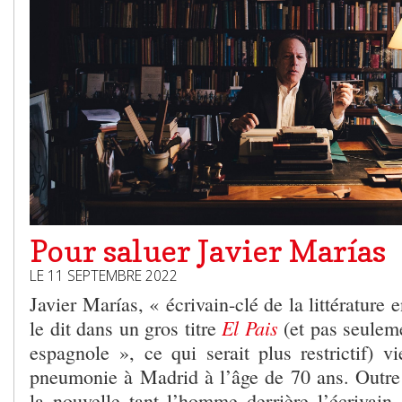
Pour saluer Javier Marías
LE 11 SEPTEMBRE 2022
Javier Marías, « écrivain-clé de la littératur
El Pais
le dit dans un gros titre
(et pas seuleme
espagnole », ce qui serait plus restrictif) v
pneumonie à Madrid à l’âge de 70 ans. Outre 
la nouvelle tant l’homme derrière l’écrivain é