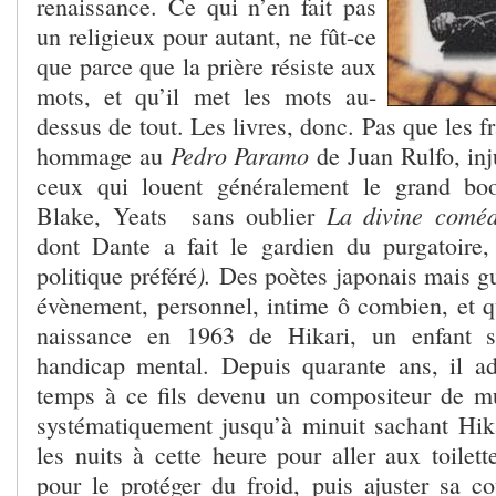
renaissance. Ce qui n’en fait pas
un religieux pour autant, ne fût-ce
que parce que la prière résiste aux
mots, et qu’il met les mots au-
dessus de tout. Les livres, donc. Pas que les f
Pedro Paramo
hommage au
de Juan Rulfo, inj
ceux qui louent généralement le grand boo
La divine comé
Blake, Yeats sans oublier
dont Dante a fait le gardien du purgatoire
).
politique préféré
Des poètes japonais mais gu
évènement, personnel, intime ô combien, et qu
naissance en 1963 de Hikari, un enfant s
handicap mental. Depuis quarante ans, il a
temps à ce fils devenu un compositeur de mu
systématiquement jusqu’à minuit sachant Hikar
les nuits à cette heure pour aller aux toilet
pour le protéger du froid, puis ajuster sa co