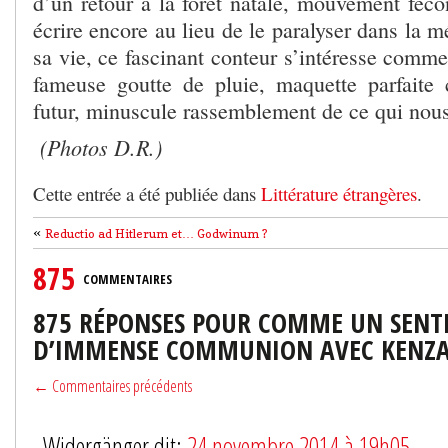
d’un retour à la forêt natale, mouvement féco
écrire encore au lieu de le paralyser dans la m
sa vie, ce fascinant conteur s’intéresse comme
fameuse goutte de pluie, maquette parfaite
futur, minuscule rassemblement de ce qui nous
(Photos D.R.)
Cette entrée a été publiée dans
Littérature étrangères
.
«
Reductio ad Hitlerum et… Godwinum ?
875
COMMENTAIRES
875 RÉPONSES POUR COMME UN SEN
D’IMMENSE COMMUNION AVEC KENZ
← Commentaires précédents
Widergänger dit:
24 novembre 2014 à 19h05