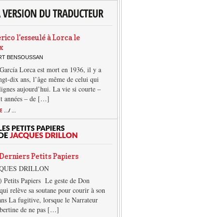
rico l’esseulé à Lorca le
x
ERT BENSOUSSAN
García Lorca est mort en 1936, il y a
ngt-dix ans, l’âge même de celui qui
 lignes aujourd’hui. La vie si courte –
it années – de […]
TE
.../ ...
Derniers Petits Papiers
CQUES DRILLON
) Petits Papiers Le geste de Don
qui relève sa soutane pour courir à son
ans La fugitive, lorsque le Narrateur
lbertine de ne pas […]