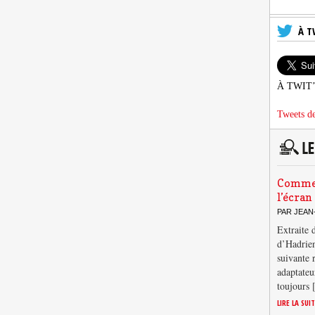
À T
À TWIT
Tweets de
Comment
l’écran
PAR JEAN
Extraite 
d’Hadrien
suivante 
adaptateu
toujours
LIRE LA SUI