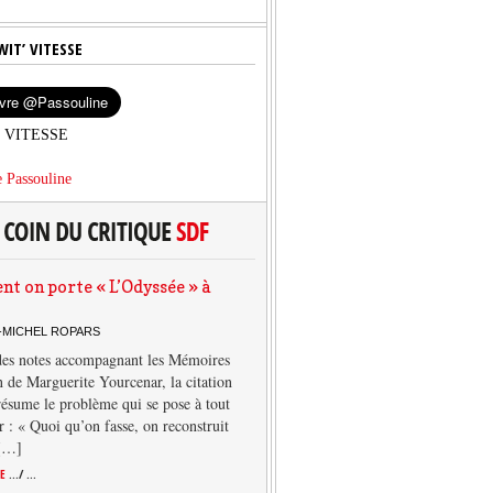
WIT’ VITESSE
’ VITESSE
 Passouline
 on porte « L’Odyssée » à
-MICHEL ROPARS
des notes accompagnant les Mémoires
 de Marguerite Yourcenar, la citation
résume le problème qui se pose à tout
r : « Quoi qu’on fasse, on reconstruit
 […]
TE
.../ ...