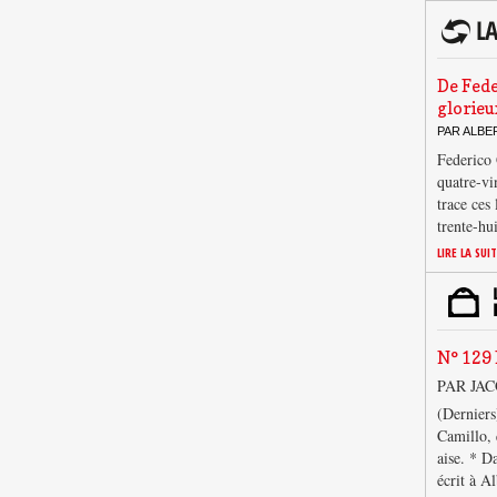
De Fede
glorieu
PAR ALB
Federico 
quatre-vi
trace ces
trente-hu
LIRE LA SUI
N° 129 
PAR JA
(Derniers
Camillo, 
aise. * D
écrit à A