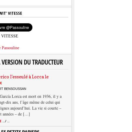
WIT’ VITESSE
’ VITESSE
 Passouline
rico l’esseulé à Lorca le
x
ERT BENSOUSSAN
García Lorca est mort en 1936, il y a
ngt-dix ans, l’âge même de celui qui
 lignes aujourd’hui. La vie si courte –
it années – de […]
TE
.../ ...