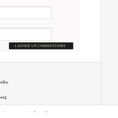
Delbo
berg