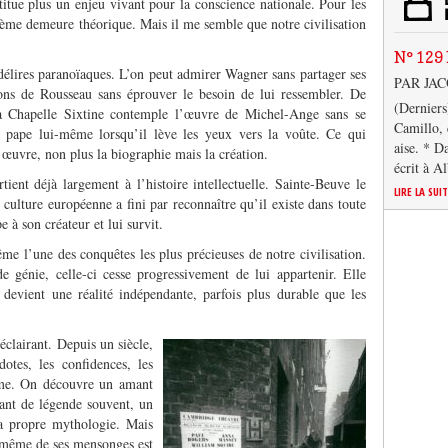
titue plus un enjeu vivant pour la conscience nationale. Pour les
lème demeure théorique. Mais il me semble que notre civilisation
N° 129 
 délires paranoïaques. L’on peut admirer Wagner sans partager ses
PAR JA
ions de Rousseau sans éprouver le besoin de lui ressembler. De
(Derniers
a Chapelle Sixtine contemple l’œuvre de Michel-Ange sans se
Camillo, 
 pape lui-même lorsqu’il lève les yeux vers la voûte. Ce qui
aise. * D
’œuvre, non plus la biographie mais la création.
écrit à A
tient déjà largement à l’histoire intellectuelle. Sainte-Beuve le
LIRE LA SUI
 culture européenne a fini par reconnaître qu’il existe dans toute
 à son créateur et lui survit.
e l’une des conquêtes les plus précieuses de notre civilisation.
énie, celle-ci cesse progressivement de lui appartenir. Elle
devient une réalité indépendante, parfois plus durable que les
éclairant. Depuis un siècle,
dotes, les confidences, les
mme. On découvre un amant
cant de légende souvent, un
a propre mythologie. Mais
e même de ses mensonges est