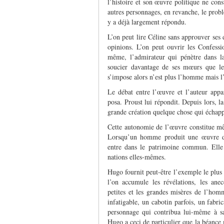
l’histoire et son œuvre politique ne cons
autres personnages, en revanche, le prob
y a déjà largement répondu.
L’on peut lire Céline sans approuver ses
opinions. L’on peut ouvrir les Confess
même, l’admirateur qui pénètre dans l
soucier davantage de ses mœurs que le
s’impose alors n’est plus l’homme mais l
Le débat entre l’œuvre et l’auteur appar
posa. Proust lui répondit. Depuis lors, la
grande création quelque chose qui échappe
Cette autonomie de l’œuvre constitue mêm
Lorsqu’un homme produit une œuvre de g
entre dans le patrimoine commun. Elle 
nations elles-mêmes.
Hugo fournit peut-être l’exemple le plus 
l’on accumule les révélations, les anec
petites et les grandes misères de l’ho
infatigable, un cabotin parfois, un fabri
personnage qui contribua lui-même à s
Hugo a ceci de particulier que la béanc