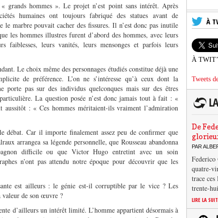
 « grands hommes ». Le projet n’est point sans intérêt. Après
ociétés humaines ont toujours fabriqué des statues avant de
À T
e le marbre pouvait cacher des fissures. Il n’est donc pas inutile
que les hommes illustres furent d’abord des hommes, avec leurs
urs faiblesses, leurs vanités, leurs mensonges et parfois leurs
À TWIT
dant. Le choix même des personnages étudiés constitue déjà une
mplicite de préférence. L’on ne s’intéresse qu’à ceux dont la
Tweets de
ne porte pas sur des individus quelconques mais sur des êtres
particulière. La question posée n’est donc jamais tout à fait : «
 aussitôt : « Ces hommes méritaient-ils vraiment l’admiration
De Fede
e débat. Car il importe finalement assez peu de confirmer que
glorieu
alraux arrangea sa légende personnelle, que Rousseau abandonna
PAR ALB
agnon difficile ou que Victor Hugo entretint avec un soin
Federico 
raphes n’ont pas attendu notre époque pour découvrir que les
quatre-vi
trace ces
ante est ailleurs : le génie est-il corruptible par le vice ? Les
trente-hu
a valeur de son œuvre ?
LIRE LA SUI
ente d’ailleurs un intérêt limité. L’homme appartient désormais à