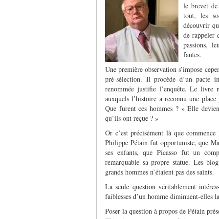
le brevet de
tout, les s
découvrir qu
de rappeler 
passions, le
fautes.
Une première observation s’impose cepen
pré-sélection. Il procède d’un pacte i
renommée justifie l’enquête. Le livre 
auxquels l’histoire a reconnu une place 
Que furent ces hommes ? » Elle devient
qu’ils ont reçue ? »
Or c’est précisément là que commence l
Philippe Pétain fut opportuniste, que M
ses enfants, que Picasso fut un comp
remarquable sa propre statue. Les biog
grands hommes n’étaient pas des saints.
La seule question véritablement intéress
faiblesses d’un homme diminuent-elles l
Poser la question à propos de Pétain prés