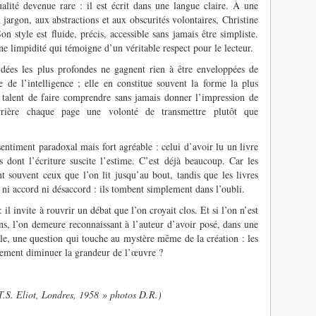
alité devenue rare : il est écrit dans une langue claire. À une
jargon, aux abstractions et aux obscurités volontaires, Christine
on style est fluide, précis, accessible sans jamais être simpliste.
e limpidité qui témoigne d’un véritable respect pour le lecteur.
 idées les plus profondes ne gagnent rien à être enveloppées de
e de l’intelligence ; elle en constitue souvent la forme la plus
 talent de faire comprendre sans jamais donner l’impression de
errière chaque page une volonté de transmettre plutôt que
entiment paradoxal mais fort agréable : celui d’avoir lu un livre
s dont l’écriture suscite l’estime. C’est déjà beaucoup. Car les
 souvent ceux que l’on lit jusqu’au bout, tandis que les livres
ni accord ni désaccord : ils tombent simplement dans l’oubli.
il invite à rouvrir un débat que l’on croyait clos. Et si l’on n’est
ns, l’on demeure reconnaissant à l’auteur d’avoir posé, dans une
ble, une question qui touche au mystère même de la création : les
lement diminuer la grandeur de l’œuvre ?
T.S. Eliot, Londres, 1958 » photos D.R.)