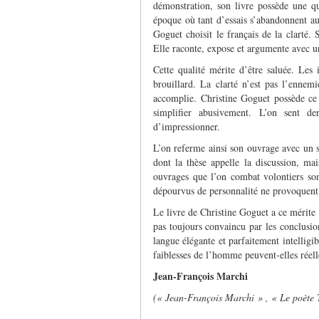
démonstration, son livre possède une qu
époque où tant d’essais s’abandonnent au 
Goguet choisit le français de la clarté. S
Elle raconte, expose et argumente avec un
Cette qualité mérite d’être saluée. Les
brouillard. La clarté n’est pas l’ennemi
accomplie. Christine Goguet possède ce
simplifier abusivement. L’on sent d
d’impressionner.
L’on referme ainsi son ouvrage avec un s
dont la thèse appelle la discussion, mai
ouvrages que l’on combat volontiers sont
dépourvus de personnalité ne provoquent 
Le livre de Christine Goguet a ce mérite : 
pas toujours convaincu par les conclusio
langue élégante et parfaitement intelligi
faiblesses de l’homme peuvent-elles réel
Jean-François Marchi
(« Jean-François Marchi » , « Le poète 