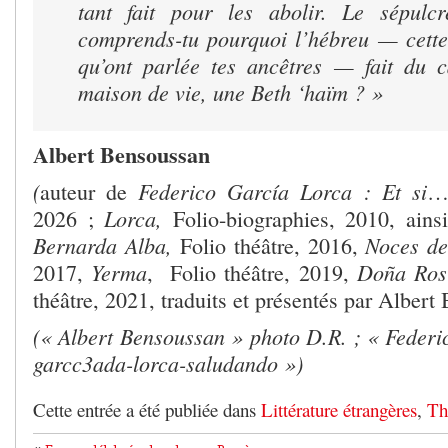
tant fait pour les abolir. Le sépulcr
comprends-tu pourquoi l’hébreu — cette
qu’ont parlée tes ancêtres — fait du 
maison de vie, une
Beth ‘haïm
? »
Albert Bensoussan
(
Federico García Lorca : Et si
auteur de
…,
Lorca,
2026 ;
Folio-biographies, 2010, ain
Bernarda Alba,
Noces de
Folio théâtre, 2016,
Yerma
Doña Rosi
2017,
, Folio théâtre, 2019,
théâtre, 2021, traduits et présentés par Alber
(« Albert Bensoussan » photo D.R. ; « Feder
garcc3ada-lorca-saludando »)
Cette entrée a été publiée dans
Littérature étrangères
,
Th