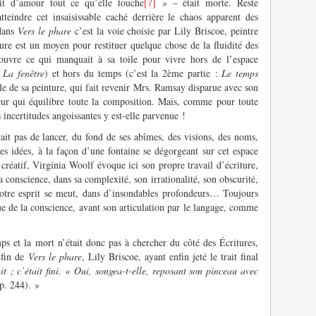
vahit d’amour tout ce qu’elle touche
[7]
» – était morte. Reste
teindre cet insaisissable caché derrière le chaos apparent des
 dans
Vers le phare
c’est la voie choisie par Lily Briscoe, peintre
ure est un moyen pour restituer quelque chose de la fluidité des
couvre ce qui manquait à sa toile pour vivre hors de l’espace
:
La fenêtre
) et hors du temps (c’est la 2
ème
partie :
Le temps
nale de sa peinture, qui fait revenir Mrs. Ramsay disparue avec son
leur qui équilibre toute la composition. Mais, comme pour toute
s incertitudes angoissantes y est-elle parvenue !
tait pas de lancer, du fond de ses abîmes, des visions, des noms,
des idées, à la façon d’une fontaine se dégorgeant sur cet espace
créatif, Virginia Woolf évoque ici son propre travail d’écriture,
la conscience, dans sa complexité, son irrationalité, son obscurité,
notre esprit se meut, dans d’insondables profondeurs… Toujours
que de la conscience, avant son articulation par le langage, comme
mps et la mort n’était donc pas à chercher du côté des Écritures,
 fin de
Vers le phare
, Lily Briscoe, ayant enfin jeté le trait final
it ; c’était fini. « Oui, songea-t-elle, reposant son pinceau avec
p. 244). »