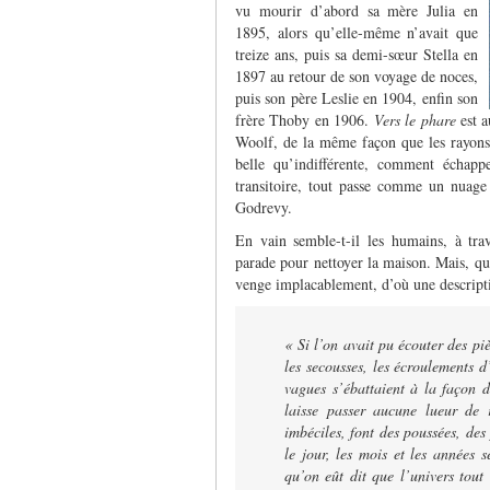
vu mourir d’abord sa mère Julia en
1895, alors qu’elle-même n’avait que
treize ans, puis sa demi-sœur Stella en
1897 au retour de son voyage de noces,
puis son père Leslie en 1904, enfin son
frère Thoby en 1906.
Vers le phare
est a
Woolf, de la même façon que les rayons 
belle qu’indifférente, comment échapp
transitoire, tout passe comme un nuag
Godrevy.
En vain semble-t-il les humains, à tra
parade pour nettoyer la maison. Mais, qua
venge implacablement, d’où une descripti
« Si l’on avait pu écouter des p
les secousses, les écroulements d
vagues s’ébattaient à la façon 
laisse passer aucune lueur de 
imbéciles, font des poussées, des
le jour, les mois et les années 
qu’on eût dit que l’univers tout