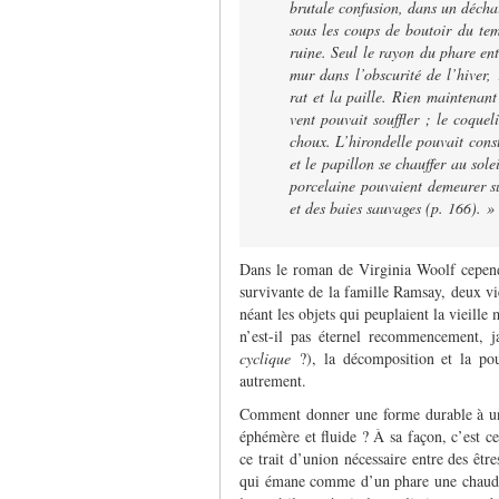
brutale confusion, dans un déchaî
sous les coups de boutoir du te
ruine. Seul le rayon du phare entr
mur dans l’obscurité de l’hiver, 
rat et la paille. Rien maintenant
vent pouvait souffler ; le coquel
choux. L’hirondelle pouvait const
et le papillon se chauffer au sole
porcelaine pouvaient demeurer su
et des baies sauvages (p. 166). »
Dans le roman de Virginia Woolf cepend
survivante de la famille Ramsay, deux vi
néant les objets qui peuplaient la vieille
n’est-il pas éternel recommencement, ja
cyclique
?), la décomposition et la pou
autrement.
Comment donner une forme durable à u
éphémère et fluide ? À sa façon, c’est 
ce trait d’union nécessaire entre des êtr
qui émane comme d’un phare une chaude 