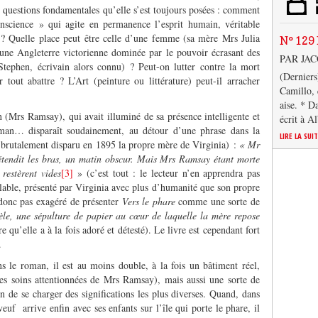
 questions fondamentales qu’elle s’est toujours posées : comment
science » qui agite en permanence l’esprit humain, véritable
 ? Quelle place peut être celle d’une femme (sa mère Mrs Julia
N° 129 
une Angleterre victorienne dominée par le pouvoir écrasant des
PAR JA
Stephen, écrivain alors connu) ? Peut-on lutter contre la mort
(Derniers
r tout abattre ? L’Art (peinture ou littérature) peut-il arracher
Camillo, 
aise. * D
n (Mrs Ramsay), qui avait illuminé de sa présence intelligente et
écrit à A
oman… disparaît soudainement, au détour d’une phrase dans la
LIRE LA SUI
brutalement disparu en 1895 la propre mère de Virginia) :
« Mr
étendit les bras, un matin obscur. Mais Mrs Ramsay étant morte
 restèrent vides
[3]
» (c’est tout : le lecteur n’en apprendra pas
olable, présenté par Virginia avec plus d’humanité que son propre
t donc pas exagéré de présenter
Vers le phare
comme une sorte de
èle, une sépulture de papier au cœur de laquelle la mère repose
e qu’elle a à la fois adoré et détesté). Le livre est cependant fort
.
 le roman, il est au moins double, à la fois un bâtiment réel,
 des soins attentionnées de Mrs Ramsay), mais aussi une sorte de
on de se charger des significations les plus diverses. Quand, dans
uf arrive enfin avec ses enfants sur l’île qui porte le phare, il