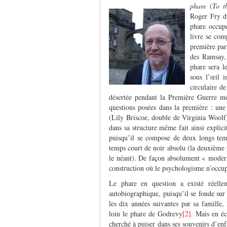
phare
(
To t
Roger Fry d
phare occupe
livre se comp
première par
des Ramsay, 
phare sera l
sous l’œil 
circulaire d
désertée pendant la Première Guerre mon
questions posées dans la première : un
(Lily Briscoe, double de Virginia Woolf)
dans sa structure même fait ainsi explic
puisqu’il se compose de deux longs temp
temps court de noir absolu (la deuxième 
le néant). De façon absolument « modern
construction où le psychologisme n’occup
Le phare en question a existé réelle
autobiographique, puisqu’il se fonde sur
les dix années suivantes par sa famille,
loin le phare de Godrevy
[2]
. Mais en é
cherché à puiser dans ses souvenirs d’enfa