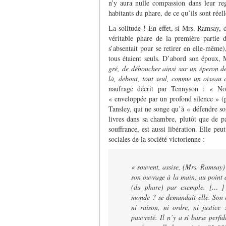
n’y aura nulle compassion dans leur re
habitants du phare, de ce qu’ils sont réel
La solitude ! En effet, si Mrs. Ramsay, da
véritable phare de la première partie 
s’absentait pour se retirer en elle-même),
tous étaient seuls. D’abord son époux,
gré, de déboucher ainsi sur un éperon de
là, debout, tout seul, comme un oiseau 
naufrage décrit par Tennyson : « No
« enveloppée par un profond silence » (p.
Tansley, qui ne songe qu’à « défendre son 
livres dans sa chambre, plutôt que de par
souffrance, est aussi libération. Elle pe
sociales de la société victorienne :
« souvent, assise, (
Mrs. Ramsay
)
son ouvrage à la main, au point 
(
du phare
) par exemple. [… ]
monde ? se demandait-elle. Son es
ni raison, ni ordre, ni justice
pauvreté. Il n’y a si basse perf