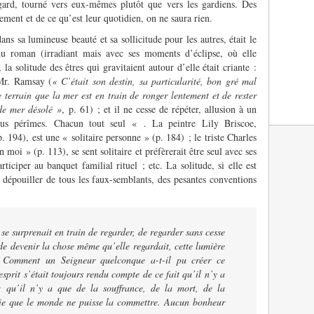
gard, tourné vers eux-mêmes plutôt que vers les gardiens. Des
lement et de ce qu’est leur quotidien, on ne saura rien.
ns sa lumineuse beauté et sa sollicitude pour les autres, était le
du roman (irradiant mais avec ses moments d’éclipse, où elle
 la solitude des êtres qui gravitaient autour d’elle était criante :
 Mr. Ramsay (
« C’était son destin, sa particularité, bon gré mal
 terrain que la mer est en train de ronger lentement et de rester
de mer désolé »
, p. 61) ; et il ne cesse de répéter, allusion à un
us pérîmes. Chacun tout seul « . La peintre Lily Briscoe,
 194), est une « solitaire personne » (p. 184) ; le triste Charles
moi » (p. 113), se sent solitaire et préfèrerait être seul avec ses
ticiper au banquet familial rituel ; etc. La solitude, si elle est
ut dépouiller de tous les faux-semblants, des pesantes conventions
 se surprenait en train de regarder, de regarder sans cesse
de devenir la chose même qu’elle regardait, cette lumière
 Comment un Seigneur quelconque a-t-il pu créer ce
prit s’était toujours rendu compte de ce fait qu’il n’y a
 : qu’il n’y a que de la souffrance, de la mort, de la
idie que le monde ne puisse la commettre. Aucun bonheur