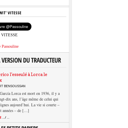
WIT’ VITESSE
’ VITESSE
 Passouline
rico l’esseulé à Lorca le
x
ERT BENSOUSSAN
García Lorca est mort en 1936, il y a
ngt-dix ans, l’âge même de celui qui
 lignes aujourd’hui. La vie si courte –
it années – de […]
TE
.../ ...