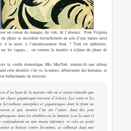
ussi un roman du manque, du vide, de l’absence. Pour Virginia
du phare se succèdent éternellement au sein d’une nature aussi
er à la mort, à l’anéantissement final ? Tout est éphémère,
e sur les vagues,… ou comme la lumière à éclipse du phare de
vers la vieille domestique Mrs MacNab, tentent-ils une ultime
nd cette dernière s’en va, la nature, débarrassée des humains, se
on hallucinante de noirceur :
ièces d’en haut de la maison vide on n’aurait entendu que
’un chaos gigantesque traversé d’éclairs. Les vents et les
de Léviathans amorphes et gigantesques dont le front ne
raison et qui, montés l’un sur l’autre, dans des jeux
 plongeons dans les ténèbres ou la lumière (car la nuit et
se confondaient en une masse informe), et cela au point
 entier se battait contre lui-même, se culbutait dans une