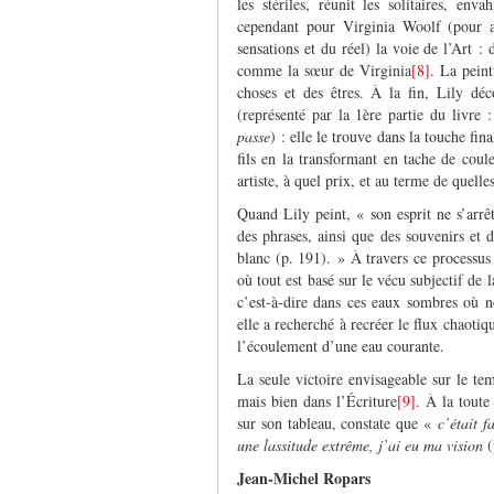
les stériles, réunit les solitaires, en
cependant pour Virginia Woolf (pour at
sensations et du réel) la voie de l’Art :
comme la sœur de Virginia
[8]
. La peint
choses et des êtres. À la fin, Lily dé
(représenté par la 1
ère
partie du livre 
passe
) : elle le trouve dans la touche fi
fils en la transformant en tache de cou
artiste, à quel prix, et au terme de quelle
Quand Lily peint, « son esprit ne s’arrê
des phrases, ainsi que des souvenirs et 
blanc (p. 191). » À travers ce processus 
où tout est basé sur le vécu subjectif de 
c’est-à-dire dans ces eaux sombres où 
elle a recherché à recréer le flux chaoti
l’écoulement d’une eau courante.
La seule victoire envisageable sur le te
mais bien dans l’Écriture
[9]
. À la toute
sur son tableau, constate que «
c’était fa
une lassitude extrême, j’ai eu ma vision
(
Jean-Michel Ropars