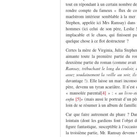
tout en répondant à un certain nombre de
rendre compte du fameux « flux de con
maelstrom intérieur semblable à la mer
Stephen, appelée ici Mrs Ramsay) dans 
hommes (ici celui de son père, Leslie 
implacable et le chaos, qui finissent pa
quelque chose à ce flot destructeur ?
Certes la mère de Virginia, Julia Stephe
aimante toute la première partie du r
deuxième partie du roman (comme avait 
Ramsay, trébuchant le long du couloir, 
assez soudainement la veille au soir, ils
davantage !). Elle laisse un mari incons
père, devenu un tyran acariâtre. Il n’es
« mausolée parental
[4]
» : «
un livre-st
enfin
[5]
» (mais aussi le portrait d’un pèr
loin de se résumer à un album de famille
Car que faire autrement du phare ? Dans
lointain (dont les gardiens font l’objet
figure fantastique, susceptible à l’occasi
la troisième partie, Mr. Ramsay devenu ve