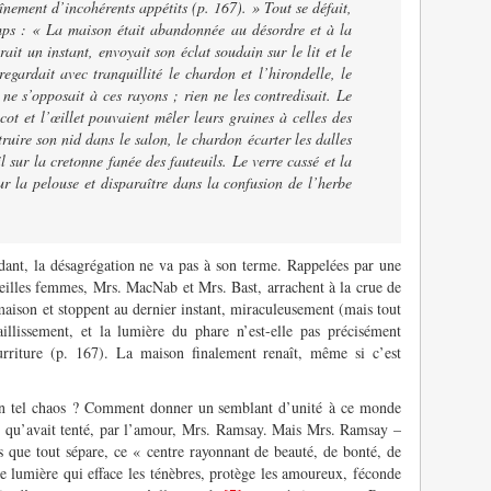
nement d’incohérents appétits (p. 167). » Tout se défait,
mps : « La maison était abandonnée au désordre et à la
ait un instant, envoyait son éclat soudain sur le lit et le
regardait avec tranquillité le chardon et l’hirondelle, le
 ne s’opposait à ces rayons ; rien ne les contredisait. Le
icot et l’œillet pouvaient mêler leurs graines à celles des
ruire son nid dans le salon, le chardon écarter les dalles
il sur la cretonne fanée des fauteuils. Le verre cassé et la
r la pelouse et disparaître dans la confusion de l’herbe
ant, la désagrégation ne va pas à son terme. Rappelées par une
eilles femmes, Mrs. MacNab et Mrs. Bast, arrachent à la crue de
 maison et stoppent au dernier instant, miraculeusement (mais tout
illissement, et la lumière du phare n’est-elle pas précisément
rriture (p. 167). La maison finalement renaît, même si c’est
n tel chaos ? Comment donner un semblant d’unité à ce monde
ce qu’avait tenté, par l’amour, Mrs. Ramsay. Mais Mrs. Ramsay –
es que tout sépare, ce « centre rayonnant de beauté, de bonté, de
lumière qui efface les ténèbres, protège les amoureux, féconde