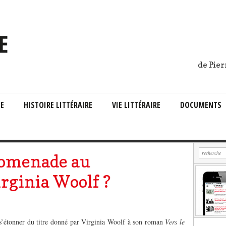
de Pier
IE
HISTOIRE LITTÉRAIRE
VIE LITTÉRAIRE
DOCUMENTS
romenade au
irginia Woolf ?
s’étonner du titre donné par Virginia Woolf à son roman
Vers le