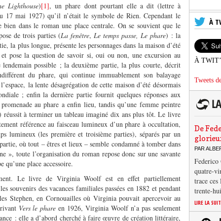
he Lighthouse
)
[1]
, un phare dont pourtant elle a dit (lettre à
u 17 mai 1927) qu’il n’était le symbole de Rien. Cependant le
À T
 bien dans le roman une place centrale. On se souvient que le
ose de trois parties (
La fenêtre
,
Le temps passe, Le phare
) : la
tie, la plus longue, présente les personnages dans la maison d’été
et pose la question de savoir si, oui ou non, une excursion au
À TWIT
e lendemain possible ; la deuxième partie, la plus courte, décrit
indifférent du phare, qui continue immuablement son balayage
Tweets de
e l’espace, la lente désagrégation de cette maison d’été désormais
diale ; enfin la dernière partie fournit quelques réponses aux
e promenade au phare a enfin lieu, tandis qu’une femme peintre
 réussit à terminer un tableau imaginé dix ans plus tôt. Le livre
itement référence au faisceau lumineux d’un phare à occultation,
De Fede
s lumineux (les première et troisième parties), séparés par un
glorieu
partie, où tout – êtres et lieux – semble condamné à tomber dans
PAR ALB
e », toute l’organisation du roman repose donc sur une savante
Federico 
e qu’une place accessoire.
quatre-vi
ment. Le livre de Virginia Woolf est en effet partiellement
trace ces
 les souvenirs des vacances familiales passées en 1882 et pendant
trente-hu
 les Stephen, en Cornouailles où Virginia pouvait apercevoir au
LIRE LA SUI
crivant
Vers le phare
en 1926, Virginia Woolf n’a pas seulement
nce : elle a d’abord cherché à faire œuvre de création littéraire,