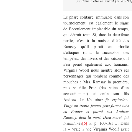
ne dure ; elle le savait (p. 82-83
Le phare solitaire, immuable dans son
tournoiement, est également le signe
de l’écoulement implacable du temps,
qui détruit tout. Si, dans la deuxième
partie, c’est à la maison d’été des
Ramsay qu’il paraît en priorité
s’attaquer (dans la succession des
tempêtes, des hivers et des saisons), il
s’en prend également aux humains.
Virginia Woolf nous montre alors ses
personnages qui tombent comme des
mouches : Mrs. Ramsay la première,
puis sa fille Prue (des suites d’un
accouchement) et enfin son fils
Andrew (
« Un obus fit explosion.
Vingt ou trente jeunes gens furent tués
en France et parmi eux Andrew
Ramsay, dont la mort, Dieu merci, fut
instantanée
[6]
», p. 160-161)… Dans
la « vraie » vie Virginia Woolf avait