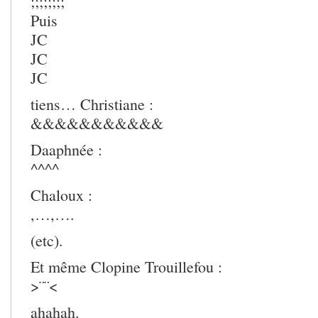
;;;;;;;;
Puis
JC
JC
JC
tiens… Christiane :
&&&&&&&&&&&
Daaphnée :
^^^^
Chaloux :
,…,….
(etc).
Et même Clopine Trouillefou :
>¨¨<
ahahah.