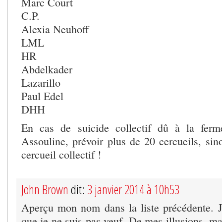
Marc Court
C.P.
Alexia Neuhoff
LML
HR
Abdelkader
Lazarillo
Paul Edel
DHH
En cas de suicide collectif dû à la fer
Assouline, prévoir plus de 20 cercueils, si
cercueil collectif !
John Brown
dit:
3 janvier 2014 à 10h53
Aperçu mon nom dans la liste précédente. 
que je ne suis pas veuf. De mes illusions, m