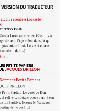
rico l’esseulé à Lorca le
x
ERT BENSOUSSAN
García Lorca est mort en 1936, il y a
ngt-dix ans, l’âge même de celui qui
 lignes aujourd’hui. La vie si courte –
it années – de […]
TE
.../ ...
Derniers Petits Papiers
CQUES DRILLON
) Petits Papiers Le geste de Don
qui relève sa soutane pour courir à son
ans La fugitive, lorsque le Narrateur
lbertine de ne pas […]