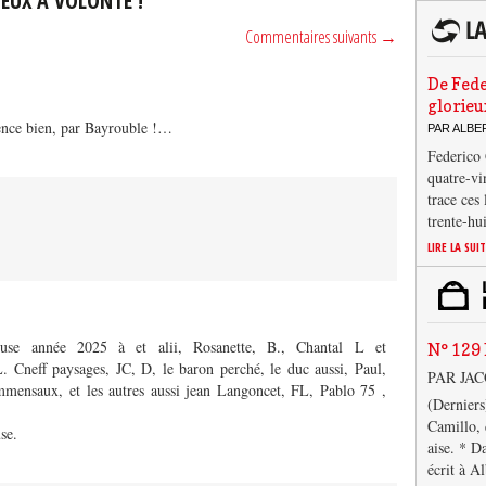
OEUX À VOLONTÉ !
Commentaires suivants →
De Fede
glorieu
ce bien, par Bayrouble !…
PAR ALB
Federico 
quatre-vi
trace ces
trente-hu
LIRE LA SUI
use année 2025 à et alii, Rosanette, B., Chantal L et
N° 129 
. Cneff paysages, JC, D, le baron perché, le duc aussi, Paul,
PAR JA
ommensaux, et les autres aussi jean Langoncet, FL, Pablo 75 ,
(Derniers
Camillo, 
se.
aise. * D
écrit à A