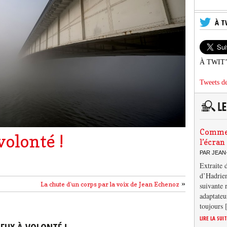
À T
À TWIT
Tweets de
Comment
volonté !
l’écran
PAR JEAN
Extraite 
d’Hadrien
»
La chute d’un corps par la voix de Jean Echenoz
suivante 
adaptateu
toujours
LIRE LA SUI