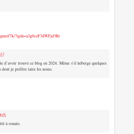
Tqmeif7k/?igsh=a3g0czF3dWFjd3Rr
h57
nte d’avoir trouvé ce blog en 2024. Même s’il héberge quelques
s dont je préfère taire les noms.
0h05
tôt à ronato.