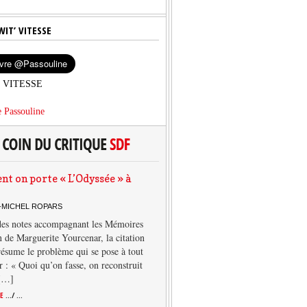
WIT’ VITESSE
’ VITESSE
 Passouline
 on porte « L’Odyssée » à
-MICHEL ROPARS
des notes accompagnant les Mémoires
 de Marguerite Yourcenar, la citation
résume le problème qui se pose à tout
r : « Quoi qu’on fasse, on reconstruit
 […]
TE
.../ ...