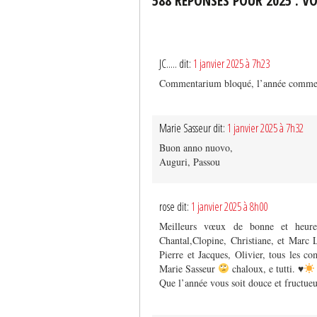
588 RÉPONSES POUR 2025 : V
JC..... dit:
1 janvier 2025 à 7h23
Commentarium bloqué, l’année commen
Marie Sasseur dit:
1 janvier 2025 à 7h32
Buon anno nuovo,
Auguri, Passou
rose dit:
1 janvier 2025 à 8h00
Meilleurs vœux de bonne et heure
Chantal,Clopine, Christiane, et Marc L
Pierre et Jacques, Olivier, tous les c
Marie Sasseur
chaloux, e tutti.
♥️
Que l’année vous soit douce et fructueu