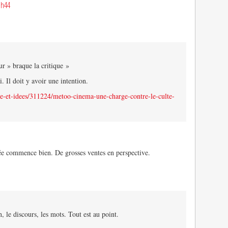
1h44
ur » braque la critique »
i. Il doit y avoir une intention.
re-et-idees/311224/metoo-cinema-une-charge-contre-le-culte-
ée commence bien. De grosses ventes en perspective.
on, le discours, les mots. Tout est au point.