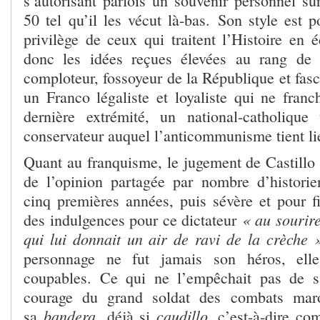
s’autorisant parfois un souvenir personnel su
50 tel qu’il les vécut là-bas. Son style est 
privilège de ceux qui traitent l’Histoire en é
donc les idées reçues élevées au rang de
comploteur, fossoyeur de la République et fasc
un Franco légaliste et loyaliste qui ne franc
dernière extrémité, un national-catholique
conservateur auquel l’anticommunisme tient li
Quant au franquisme, le jugement de Castillo 
de l’opinion partagée par nombre d’historie
cinq premières années, puis sévère et pour fini
« au sourir
des indulgences pour ce dictateur
qui lui donnait un air de ravi de la crèche 
personnage ne fut jamais son héros, ell
coupables. Ce qui ne l’empêchait pas de sa
courage du grand soldat des combats maro
bandera
caudillo
sa
, déjà si
, c’est-à-dire co