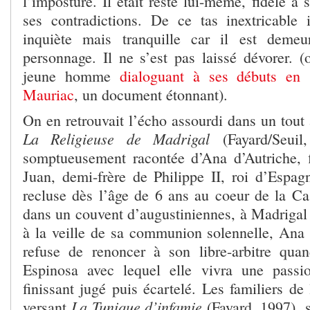
l’imposture. Il était resté lui-même, fidèle à
ses contradictions. De ce tas inextricable
inquiète mais tranquille car il est deme
personnage. Il ne s’est pas laissé dévorer. (
jeune homme
dialoguant à ses débuts en
Mauriac
, un document étonnant).
On en retrouvait l’écho assourdi dans un tout
La Religieuse de Madrigal
(Fayard/Seuil
somptueusement racontée d’Ana d’Autriche, 
Juan, demi-frère de Philippe II, roi d’Espag
recluse dès l’âge de 6 ans au coeur de la Cas
dans un couvent d’augustiniennes, à Madrigal 
à la veille de sa communion solennelle, Ana 
refuse de renoncer à son libre-arbitre qua
Espinosa avec lequel elle vivra une passio
finissant jugé puis écartelé. Les familiers de 
La Tunique d’infamie
versant
(Fayard, 1997), 