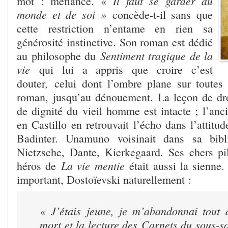
Il faut se garder du
mot : méfiance. «
monde et de soi »
concède-t-il sans que
cette restriction n’entame en rien sa
générosité instinctive. Son roman est dédié
Sentiment tragique de la
au philosophe du
vie
qui lui a appris que croire c’est
,
douter
celui
dont l’ombre plane sur toutes 
roman, jusqu’au dénouement. La leçon de dro
de dignité du vieil homme est intacte ; l’anc
en Castillo en retrouvait l’écho dans l’attit
Badinter. Unamuno voisinait dans sa bibl
Nietzsche, Dante, Kierkegaard. Ses chers pili
La vie mentie
héros de
était aussi la sienne.
important, Dostoïevski naturellement :
« J’étais jeune, je m’abandonnai tout
mort et la lecture des
Carnets du sous-so