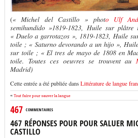
« Michel del Castillo » phot
o Ulf And
(
semihundido »1819-1823, Huile sur plâtre t
«
Duelo a garrotazos », 1819-1823, Huile sur 
toile ; « Saturno devorando a un hijo », Huile
sur toile ; « El tres de mayo de 1808 en Mad
toile. Toutes ces oeuvres se trouvent au
Madrid)
Cette entrée a été publiée dans
Littérature de langue fran
«
Tout faire pour sauver la langue
467
COMMENTAIRES
467 RÉPONSES POUR POUR SALUER MI
CASTILLO