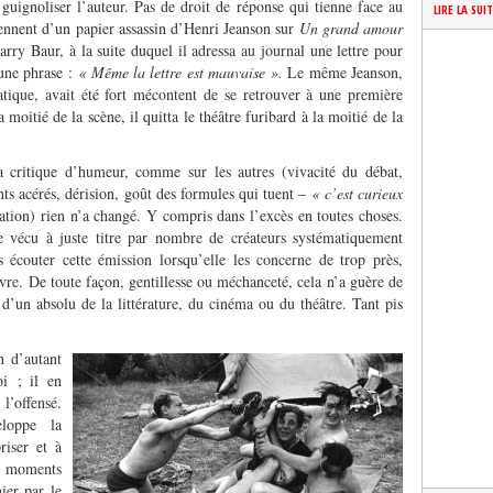
guignoliser l’auteur. Pas de droit de réponse qui tienne face au
LIRE LA SUI
iennent d’un papier assassin d’Henri Jeanson sur
Un grand amour
rry Baur, à la suite duquel il adressa au journal une lettre pour
’une phrase :
« Même la lettre est mauvaise ».
Le même Jeanson,
atique, avait été fort mécontent de se retrouver à une première
 moitié de la scène, il quitta le théâtre furibard à la moitié de la
la critique d’humeur, comme sur les autres (vivacité du débat,
ts acérés, dérision, goût des formules qui tuent –
« c’est curieux
ration) rien n’a changé. Y compris dans l’excès en toutes choses.
e vécu à juste titre par nombre de créateurs systématiquement
s écouter cette émission lorsqu’elle les concerne de trop près,
ivre. De toute façon, gentillesse ou méchanceté, cela n’a guère de
 d’un absolu de la littérature, du cinéma ou du théâtre. Tant pis
n d’autant
oi ; il en
l’offensé.
loppe la
riser et à
des moments
ier par le