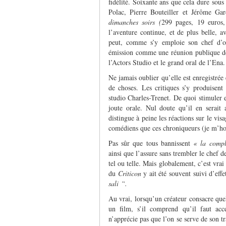
fidélité. Soixante ans que cela dure sou
Polac, Pierre Bouteiller et Jérôme Gar
dimanches soirs (
299 pages, 19 euros,
l’aventure continue, et de plus belle,
peut, comme s’y emploie son chef d’or
émission comme une réunion publique de
l’Actors Studio et le grand oral de l’Ena.
Ne jamais oublier qu’elle est enregistrée
de choses. Les critiques s’y produisent
studio Charles-Trenet. De quoi stimuler 
joute orale. Nul doute qu’il en serait 
distingue à peine les réactions sur le visa
comédiens que ces chroniqueurs (je m’hon
Pas sûr que tous bannissent
« la compla
ainsi que l’assure sans trembler le chef
tel ou telle. Mais globalement, c’est vrai
du
Criticon
y ait été souvent suivi d’effet
sali “.
Au vrai, lorsqu’un créateur consacre que
un film, s’il comprend qu’il faut acce
n’apprécie pas que l’on se serve de son tr