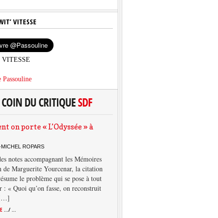
WIT’ VITESSE
’ VITESSE
 Passouline
 on porte « L’Odyssée » à
-MICHEL ROPARS
des notes accompagnant les Mémoires
 de Marguerite Yourcenar, la citation
résume le problème qui se pose à tout
r : « Quoi qu’on fasse, on reconstruit
 […]
TE
.../ ...