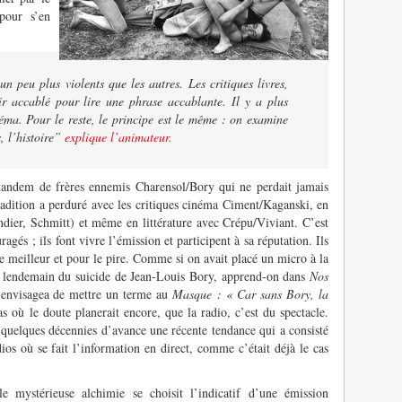
pour s’en
n peu plus violents que les autres. Les critiques livres,
ir accablé pour lire une phrase accablante. Il y a plus
néma. Pour le reste, le principe est le même : on examine
s, l’histoire”
explique l’animateur.
 tandem de frères ennemis Charensol/Bory qui ne perdait jamais
adition a perduré avec les critiques cinéma Ciment/Kaganski, en
ndier, Schmitt) et même en littérature avec Crépu/Viviant. C’est
gés ; ils font vivre l’émission et participent à sa réputation. Ils
le meilleur et pour le pire. Comme si on avait placé un micro à la
au lendemain du suicide de Jean-Louis Bory, apprend-on dans
Nos
e envisagea de mettre un terme au
Masque : « Car sans Bory, la
 où le doute planerait encore, que la radio, c’est du spectacle.
 quelques décennies d’avance une récente tendance qui a consisté
dios où se fait l’information en direct, comme c’était déjà le cas
 mystérieuse alchimie se choisit l’indicatif d’une émission