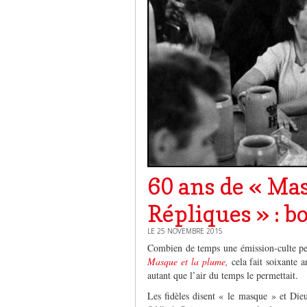
60 ans de « Mas
Répliques » : b
LE 25 NOVEMBRE 2015
Combien de temps une émission-culte pe
Masque et la plume
,
cela fait soixante 
autant que l’air du temps le permettait.
Les fidèles disent « le masque » et Dieu