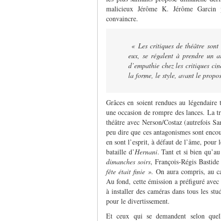
malicieux Jérôme K. Jérôme Garcin 
convaincre.
« Les critiques de théâtre sont u
eux, se régalent à prendre un a
d’empathie chez les critiques ci
la forme, le style, avant le propo
Grâces en soient rendues au légendaire
une occasion de rompre des lances. La tr
théâtre avec Nerson/Costaz (autrefois Sa
peu dire que ces antagonismes sont encoura
en sont l’esprit, à défaut de l’âme, pour 
bataille d’
Hernani
. Tant et si bien qu’
dimanches soirs
, François-Régis Bastid
fête était finie ».
On aura compris, au cas
Au fond, cette émission a préfiguré avec
à installer des caméras dans tous les stu
pour le divertissement.
Et ceux qui se demandent selon quelle