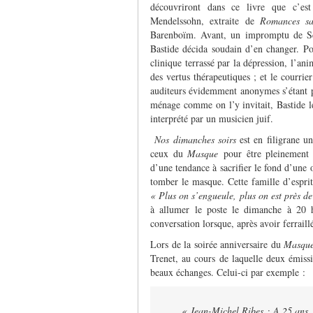
découvriront dans ce livre que c’est
Mendelssohn, extraite de
Romances sa
Barenboïm. Avant, un impromptu de Sc
Bastide décida soudain d’en changer. Po
clinique terrassé par la dépression, l’ani
des vertus thérapeutiques ; et le courrie
auditeurs évidemment anonymes s’étant 
ménage comme on l’y invitait, Bastide le
interprété par un musicien juif.
Nos dimanches soirs
est en filigrane u
ceux du
Masque
pour être pleinement 
d’une tendance à sacrifier le fond d’une œ
tomber le masque. Cette famille d’esprit
« Plus on s’engueule, plus on est près de
à allumer le poste le dimanche à 20 he
conversation lorsque, après avoir ferraill
Lors de la soirée anniversaire du
Masque
Trenet, au cours de laquelle deux émissi
beaux échanges. Celui-ci par exemple :
« Jean-Michel Ribes : A 25 ans, 