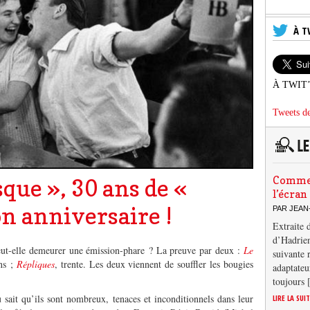
À T
À TWIT
Tweets de
Comment
que », 30 ans de «
l’écran
on anniversaire !
PAR JEAN
Extraite 
d’Hadrien
ut-elle demeurer une émission-phare ? La preuve par deux :
Le
suivante 
ans ;
Répliques
, trente. Les deux viennent de souffler les bougies
adaptateu
toujours
 sait qu’ils sont nombreux, tenaces et inconditionnels dans leur
LIRE LA SUI