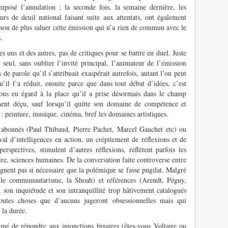
mposé l’annulation ; la seconde fois, la semaine dernière, les
urs de deuil national faisant suite aux attentats, ont également
ison de plus saluer cette émission qui n’a rien de commun avec le
.
es uns et des autres, pas de critiques pour se battre en duel. Juste
 seul, sans oublier l’invité principal, l’animateur de l’émission
de parole qu’il s’attribuait exaspérait autrefois, autant l’on peut
’il l’a réduit, ensuite parce que dans tout débat d’idées, c’est
vous eu égard à la place qu’il a prise désormais dans le champ
ement déçu, sauf lorsqu’il quitte son domaine de compétence et
n : peinture, musique, cinéma, bref les domaines artistiques.
es abonnés (Paul Thibaud, Pierre Pachet, Marcel Gauchet etc) ou
val d’intelligences en action, un crépitement de réflexions et de
erspectives, stimulent d’autres réflexions, reflètent parfois les
ire, sciences humaines. De la conversation faite controverse entre
nent pas si nécessaire que la polémique se fasse pugilat. Malgré
, le communautarisme, la Shoah) et références (Arendt, Péguy,
, son inquiétude et son intranquillité trop hâtivement catalogués
utes choses que d’aucuns jugeront obsessionnelles mais qui
 la durée.
mé de répondre aux injonctions binaires (êtes-vous Voltaire ou