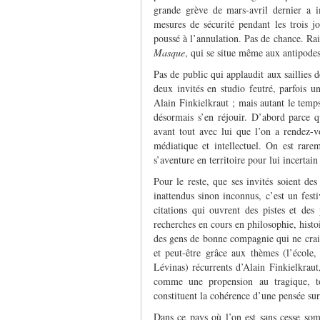
grande grève de mars-avril dernier a i
mesures de sécurité pendant les trois jo
poussé à l’annulation. Pas de chance. Ra
Masque
, qui se situe même aux antipodes
Pas de public qui applaudit aux saillies d
deux invités en studio feutré, parfois un
Alain Finkielkraut ; mais autant le temps 
désormais s’en réjouir. D’abord parce qu
avant tout avec lui que l’on a rendez-
médiatique et intellectuel. On est rar
s’aventure en territoire pour lui incertai
Pour le reste, que ses invités soient d
inattendus sinon inconnus, c’est un festi
citations qui ouvrent des pistes et des p
recherches en cours en philosophie, histo
des gens de bonne compagnie qui ne craig
et peut-être grâce aux thèmes (l’école
Lévinas) récurrents d’Alain Finkielkraut
comme une propension au tragique, to
constituent la cohérence d’une pensée sur
Dans ce pays où l’on est sans cesse som