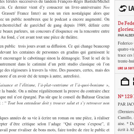
s les férules successives du tandem François-Régis Bastide/Michel
cin. Ce dernier vient d’y consacrer un livre-anniversaire
Nos
 Grasset/ France Inter) au ton un rien nostalgique alors que
 avec un public nombreux que le podcast a encore augmenté. On
De Fede
chestre/chef de gare/chef de gang depuis 1989, définir cette
glorieu
 beaux parleurs, un concours d’éloquence ou la rencontre entre
PAR ALB
 Au fond, c’est avant tout une pièce de théâtre.
Federico 
 en public trois jours avant sa diffusion. Ce qui change beaucoup
quatre-vi
 devant les centaines de personnes en gradins qui garnissent le
trace ces
et encourager le cabotinage sinon la démagogie. Tout le sel de la
trente-hu
autrement dans le catimini d’un petit studio classique où l’on
LIRE LA SUI
ge des régisseurs à travers la vitre. Des passeurs, certes, mais des
ore d’en avoir été de temps à autre, autrefois).
isance et l’élitisme, l’à-plat-ventrisme et l’à-quoi-bonisme »
,
 de la bande. On a même régulièrement la preuve du contraire chez
N° 129 
 que nul n’est épargné. Pas sûr que le conseil du Baltasar Gracian
 : “
Tout bon entendeur doit y trouver salut et s’y retrouver non
PAR JA
(Derniers
Camillo, 
lques années de sa vie à écrire un roman ou une pièce, à réaliser
aise. * D
pter d’être critique selon l’adage “Qui expose s’expose”, il
écrit à A
avail pour rivaliser de bons mots, faire tordre de rire le public et