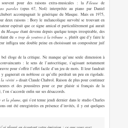
 souvent pour des raisons extra-musicales : la
Fileuse
de
ns paroles
(opus 67, No4) interprétée au piano par Daniel
hubert accompagnait le générique du Masque. Mais en 1975,
ur deux raisons : Bory le mélancolique survolté se trouvant en
mateur espérait que ce signe amical et particulièrement gai aurait
r du
Masque
étant devenu depuis quelque temps irrespirable, des
plaint du
« trop de youtres à la tribune »,
plutôt que d’y faire le
ur infligea une double peine en choisissant un compositeur juif
n bel éloge de la critique. Ne manque qu’une seule dimension à
convaincants : le sens de l’autocritique, s’agissant notamment
uvre pour s’offrir l’effet facile d’un jeu de mots. Il leur faudrait
 y gagnerait en noblesse ce qu’elle perdrait un peu en rigolade.
 la vérité »
disait Claude Chabrol. Raison de plus pour continuer
ures et des poussières pour ce pur plaisir si français de la
é, l’on s’accorde enfin sur ses désaccords.
 et la plume
, qui s’est tenue jeudi dernier dans le studio Charles
ons ont été enregistrées en présence d’invités, il y eut quelques
j’ai pleuré en écoutant votre émission : ce que vous avez