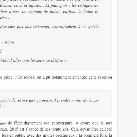
llement cruel et injuste… Et puis quoi : les critiques ne
rlent d’eux. Le manque de talent, parfois, la haine le
 rien…
dressons pas aux créateurs, contrairement à ce qu’ils
 critique.
 ?
rôle d’aller tous les soirs au théâtre ».
ne pièce ! Ce soir-là, on a pu notamment entendre cette réaction
pectacle, est-ce que ça pourrait prendre moins de temps
? »
sque
de fêter dignement son anniversaire. A croire que le sort
raut. 2015 est l’année de ses trente ans. Cela devait être célébré
fois en public avec des invités prestigieux : la première fois, la