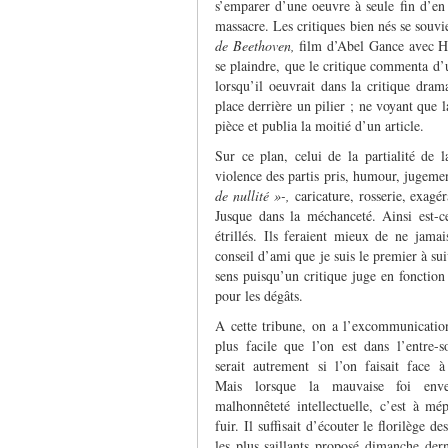
s’emparer d’une oeuvre à seule fin d’en 
massacre. Les critiques bien nés se souv
de Beethoven,
film d’Abel Gance avec Ha
se plaindre, que le critique commenta d
lorsqu’il oeuvrait dans la critique dram
place derrière un pilier ; ne voyant que la
pièce et publia la moitié d’un article.
Sur ce plan, celui de la partialité de 
violence des partis pris, humour, jugemen
de nullité »-,
caricature, rosserie, exagé
Jusque dans la méchanceté. Ainsi est-c
étrillés. Ils feraient mieux de ne jamai
conseil d’ami que je suis le premier à su
sens puisqu’un critique juge en fonction
pour les dégâts.
A cette tribune, on a l’excommunicatio
plus facile que l’on est dans l’entre-s
serait autrement si l’on faisait face à 
Mais lorsque la mauvaise foi enve
malhonnêteté intellectuelle, c’est à mép
fuir. Il suffisait d’écouter le florilège 
les plus saillants proposé dimanche dern