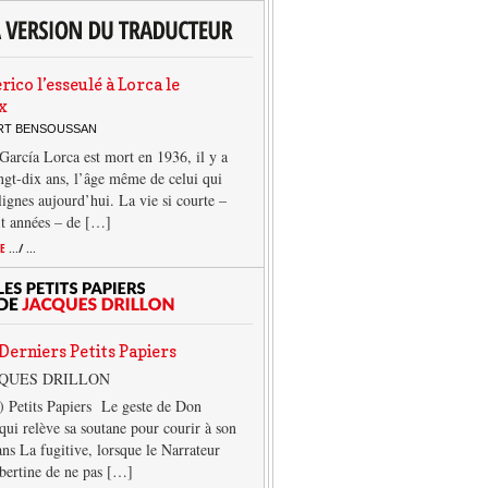
rico l’esseulé à Lorca le
x
ERT BENSOUSSAN
García Lorca est mort en 1936, il y a
ngt-dix ans, l’âge même de celui qui
 lignes aujourd’hui. La vie si courte –
it années – de […]
TE
.../ ...
Derniers Petits Papiers
CQUES DRILLON
) Petits Papiers Le geste de Don
qui relève sa soutane pour courir à son
ans La fugitive, lorsque le Narrateur
lbertine de ne pas […]