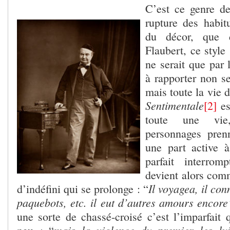
C’est ce genre de 
rupture des habitu
du décor, que 
Flaubert, ce styl
ne serait que par 
à rapporter non s
mais toute la vie d
Sentimentale
[2]
es
toute une vi
personnages prenn
une part active à
parfait interromp
devient alors com
Il voyagea, il con
d’indéfini qui se prolonge : “
paquebots, etc. il eut d’autres amours encore
une sorte de chassé-croisé c’est l’imparfait 