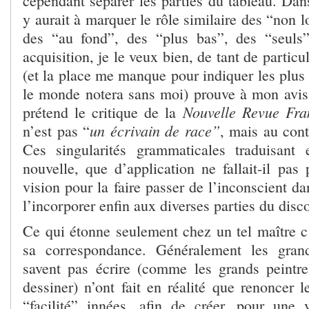
cependant séparer les parties du tableau. Dan
y aurait à marquer le rôle similaire des “non l
des “au fond”, des “plus bas”, des “seuls”
acquisition, je le veux bien, de tant de partic
(et la place me manque pour indiquer les plus
le monde notera sans moi) prouve à mon avi
Nouvelle Revue Fra
prétend le critique de la
un écrivain de race”
n’est pas “
, mais au cont
Ces singularités grammaticales traduisant 
nouvelle, que d’application ne fallait-il pas 
vision pour la faire passer de l’inconscient da
l’incorporer enfin aux diverses parties du disc
Ce qui étonne seulement chez un tel maître c’
sa correspondance. Généralement les gran
savent pas écrire (comme les grands peintr
dessiner) n’ont fait en réalité que renoncer le
“facilité” innées, afin de créer, pour une 