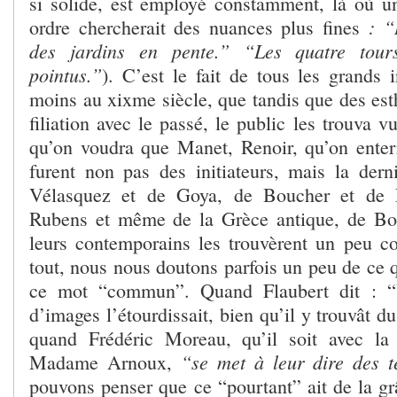
si solide, est employé constamment, là où u
: “
ordre chercherait des nuances plus fines
des jardins en pente.” “Les quatre tours
pointus.”
). C’est le fait de tous les grands 
moins au
xix
me
siècle, que tandis que des est
filiation avec le passé, le public les trouva v
qu’on voudra que Manet, Renoir, qu’on enter
furent non pas des initiateurs, mais la der
Vélasquez et de Goya, de Boucher et de F
Rubens et même de la Grèce antique, de Bos
leurs contemporains les trouvèrent un peu 
tout, nous nous doutons parfois un peu de ce q
ce mot “commun”. Quand Flaubert dit : “U
d’images l’étourdissait, bien qu’il y trouvât 
quand Frédéric Moreau, qu’il soit avec l
“se met à leur dire des t
Madame
Arnoux,
pouvons penser que ce “pourtant” ait de la gr