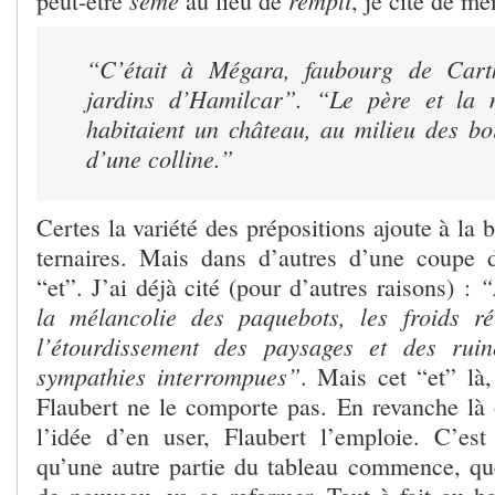
semé
rempli
peut-être
au lieu de
, je cite de mé
“C’était à Mégara, faubourg de Cart
jardins d’Hamilcar”. “Le père et la 
habitaient un château, au milieu des bo
d’une colline.”
Certes la variété des prépositions ajoute à la 
ternaires. Mais dans d’autres d’une coupe d
“
“et”. J’ai déjà cité (pour d’autres raisons) :
la mélancolie des paquebots, les froids ré
l’étourdissement des paysages et des rui
sympathies interrompues”
. Mais cet “et” là
Flaubert ne le comporte pas. En revanche là 
l’idée d’en user, Flaubert l’emploie. C’es
qu’une autre partie du tableau commence, que