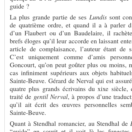
guide ?
Lundis
La plus grande partie de ses
sont con
de quatrième ordre, et quand il a à parler d
d’un Flaubert ou d’un Baudelaire, il rachè
brefs éloges qu’il leur accorde en laissant ente
article de complaisance, l’auteur étant de 
C’est uniquement comme d’amis personne
Goncourt, qu’on peut goûter plus ou moins, m
cas infiniment supérieurs aux objets habituel
Sainte-Beuve. Gérard de Nerval qui est assuré
quatre plus grands écrivains du
xix
e
siècle, 
gentil Nerval
traité de
, à propos d’une traduc
qu’il ait écrit des œuvres personnelles se
Sainte-Beuve.
Quant à Stendhal romancier, au Stendhal de
“guide” en sourit et il voit là les funestes