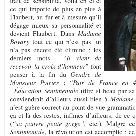
trait de sensibilité, voilà en effet
ce qui importe de plus en plus à
Flaubert, au fur et à mesure qu’il
dégage mieux sa personnalité et
Madame
devient Flaubert. Dans
Bovary
tout ce qui n’est pas lui
n’a pas encore été éliminé ; les
Il vient de
derniers mots : “
recevoir la croix d’honneur
” font
Gendre de
penser à la fin du
Monsieur Poirier
“Pair de France en 
:
Éducation Sentimentale
l’
(titre si beau par sa
Madame 
conviendrait d’ailleurs aussi bien à
n’est guère correct au point de vue grammatica
ça et là des restes, infîmes d’ailleurs, de ce 
“sa pauvre petite gorge”
(
, etc.). Malgré ce
Sentimentale
, la révolution est accomplie ; ce