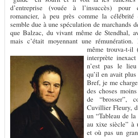
d’entreprise (vouée à l’insuccès) pour 
romancier, à peu près comme la célébrité d
semble due à une spéculation de marchands de 
que Balzac, du vivant même de Stendhal, av
mais c’était moyennant une rémunération. E
même trouva-t-il
interprète inexact
n’est pas le lie
qu’il en avait plu
Bref, je me charger
des choses moins 
de “brosser”, 
Cuvillier Fleury, 
un “Tableau de la 
au
xix
e
siècle” à 
et où pas un gran