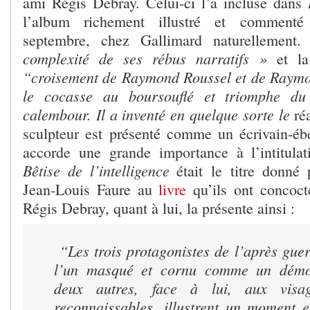
ami Régis Debray. Celui-ci l’a incluse dans
l’album richement illustré et commenté
septembre, chez Gallimard naturellement
complexité de ses rébus narratifs »
et l
“croisement de Raymond Roussel et de Raymo
le cocasse au boursouflé et triomphe d
calembour. Il a inventé en quelque sorte le
ré
sculpteur est présenté comme un écrivain-ébé
accorde une grande importance à l’intitula
Bêtise de l’intelligence
était
le titre donné 
Jean-Louis Faure au
livre
qu’ils ont concocté
Régis Debray, quant à lui, la présente ainsi :
“
Les trois protagonistes de l’après guer
l’un masqué et cornu comme un démon
deux autres, face à lui, aux visa
reconnaissables, illustrent un moment 