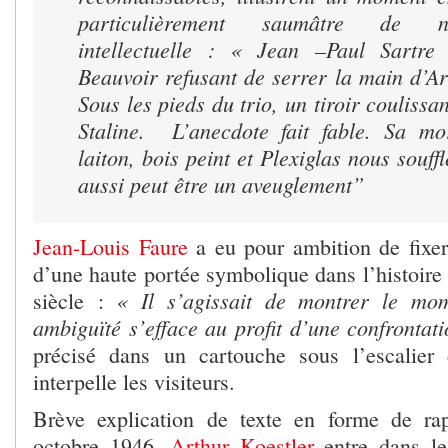
particulièrement saumâtre de no
intellectuelle : « Jean –Paul Sartr
Beauvoir refusant de serrer la main d’A
Sous les pieds du trio, un tiroir coulissan
Staline. L’anecdote fait fable. Sa mo
laiton, bois peint et Plexiglas nous souff
aussi peut être un aveuglement”
Jean-Louis Faure
a eu pour ambition de fixe
d’une haute portée symbolique dans l’histoir
« Il s’agissait de montrer le mom
siècle :
ambiguïté s’efface au profit d’une confrontat
précisé dans un cartouche sous l’escalier
interpelle les visiteurs.
Brève explication de texte en forme de rap
octobre 1946,
Arthur Koestler
entre dans le