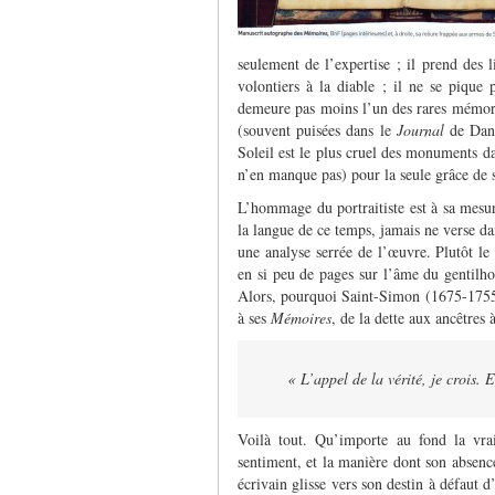
seulement de l’expertise ; il prend des l
volontiers à la diable ; il ne se pique 
demeure pas moins l’un des rares mémorial
(souvent puisées dans le
Journal
de Dang
Soleil est le plus cruel des monuments d
n’en manque pas) pour la seule grâce de s
L’hommage du portraitiste est à sa mesur
la langue de ce temps, jamais ne verse dan
une analyse serrée de l’œuvre. Plutôt le
en si peu de pages sur l’âme du gentil
Alors, pourquoi Saint-Simon (1675-1755)
à ses
Mémoires
, de la dette aux ancêtres 
« L’appel de la vérité, je crois. 
Voilà tout. Qu’importe au fond la vra
sentiment, et la manière dont son absence
écrivain glisse vers son destin à défaut d