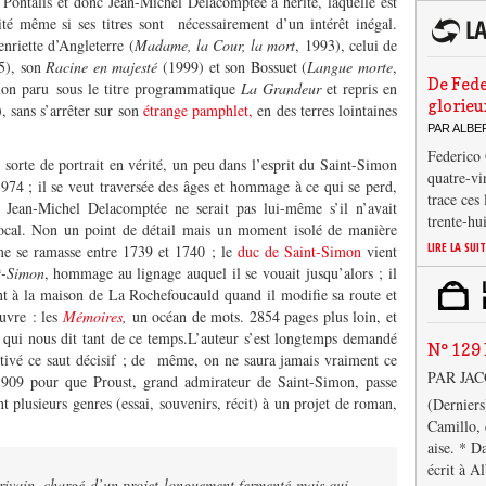
. Pontalis et donc Jean-Michel Delacomptée a hérité, laquelle est
ité même si ses titres sont nécessairement d’un intérêt inégal.
nriette d’Angleterre (
Madame, la Cour, la mort
, 1993), celui de
5), son
Racine en majesté
(1999) et son Bossuet (
Langue morte
,
De Fede
imon paru sous le titre programmatique
La Grandeur
et repris en
glorieu
, sans s’arrêter sur son
étrange pamphlet,
en des terres lointaines
PAR ALB
Federico 
sorte de portrait en vérité, un peu dans l’esprit du Saint-Simon
quatre-vi
74 ; il se veut traversée des âges et hommage à ce qui se perd,
trace ces
 Jean-Michel Delacomptée ne serait pas lui-même s’il n’avait
trente-hu
 focal. Non un point de détail mais un moment isolé de manière
LIRE LA SUI
gme se ramasse entre 1739 et 1740 ; le
duc de Saint-Simon
vient
t-Simon
, hommage au lignage auquel il se vouait jusqu’alors ; il
nt à la maison de La Rochefoucauld quand il modifie sa route et
uvre : les
Mémoires
,
un océan de mots. 2854 pages plus loin, et
e qui nous dit tant de ce temps.L’auteur s’est longtemps demandé
N° 129 
tivé ce saut décisif ; de même, on ne saura jamais vraiment ce
PAR JA
-1909 pour que Proust, grand admirateur de Saint-Simon, passe
t plusieurs genres (essai, souvenirs, récit) à un projet de roman,
(Derniers
Camillo, 
aise. * D
écrit à A
rivain, chargé d’un projet longuement fermenté mais qui