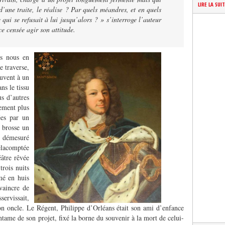
LIRE LA SUI
, d’une traite, le réalise ? Par quels méandres, et en quels
 qui se refusait à lui jusqu’alors ? » s’interroge l’auteur
ce censée agir son attitude.
is nous en
e traverse,
ouvent à un
ns le tissu
us d’autres
ement plus
ées par un
l brosse un
et démesuré
elacomptée
âtre rêvée
trois nuits
mé en huis
vaincre de
ervissait,
son oncle. Le Régent, Philippe d’Orléans était son ami d’enfance
’entame de son projet, fixé la borne du souvenir à la mort de celui-