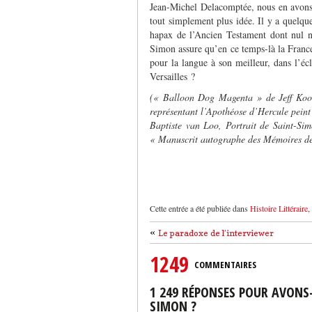
Jean-Michel Delacomptée, nous en avons 
tout simplement plus idée. Il y a quelque
hapax de l’Ancien Testament dont nul ne
Simon assure qu’en ce temps-là la Fran
pour la langue à son meilleur, dans l’écl
Versailles ?
(« Balloon Dog Magenta » de Jeff Koon
représentant l’Apothéose d’Hercule peint
Baptiste van Loo, Portrait de Saint-Sim
« Manuscrit autographe des Mémoires de
Cette entrée a été publiée dans
Histoire Littéraire
,
«
Le paradoxe de l’interviewer
1249
COMMENTAIRES
1 249 RÉPONSES POUR AVONS-
SIMON ?