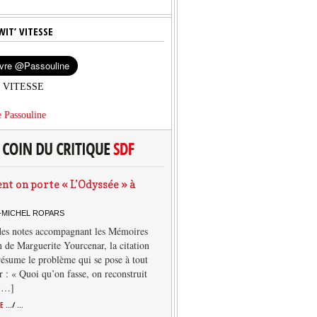
WIT’ VITESSE
’ VITESSE
 Passouline
 on porte « L’Odyssée » à
-MICHEL ROPARS
des notes accompagnant les Mémoires
 de Marguerite Yourcenar, la citation
résume le problème qui se pose à tout
r : « Quoi qu’on fasse, on reconstruit
 […]
TE
.../ ...