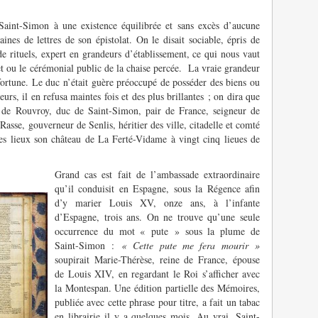
aint-Simon à une existence équilibrée et sans excès d’aucune
aines de lettres de son épistolat. On le disait sociable, épris de
de rituels, expert en grandeurs d’établissement, ce qui nous vaut
et ou le cérémonial public de la chaise percée. La vraie grandeur
a fortune. Le duc n’était guère préoccupé de posséder des biens ou
eurs, il en refusa maintes fois et des plus brillantes ; on dira que
is de Rouvroy, duc de Saint-Simon, pair de France, seigneur de
asse, gouverneur de Senlis, héritier des ville, citadelle et comté
es lieux son château de La Ferté-Vidame à vingt cinq lieues de
Grand cas est fait de l’ambassade extraordinaire
qu’il conduisit en Espagne, sous la Régence afin
d’y marier Louis XV, onze ans, à l’infante
d’Espagne, trois ans. On ne trouve qu’une seule
occurrence du mot « pute » sous la plume de
Saint-Simon :
« Cette pute me fera mourir »
soupirait Marie-Thérèse, reine de France, épouse
de Louis XIV, en regardant le Roi s’afficher avec
la Montespan. Une édition partielle des Mémoires,
publiée avec cette phrase pour titre, a fait un tabac
en librairie il y a quelques mois. Au vrai, Saint-