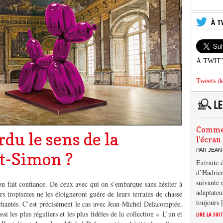
À T
À TWIT
Tweets de
Comment
du le sens de la
l’écran
PAR JEAN
nt-Simon ?
Extraite 
d’Hadrien
suivante 
n fait confiance. De ceux avec qui on s’embarque sans hésiter à
adaptateu
s tropismes ne les éloigneront guère de leurs terrains de chasse
toujours
nchantés. C’est précisément le cas avec Jean-Michel Delacomptée,
ssi les plus réguliers et les plus fidèles de la collection « L’un et
LIRE LA SUI