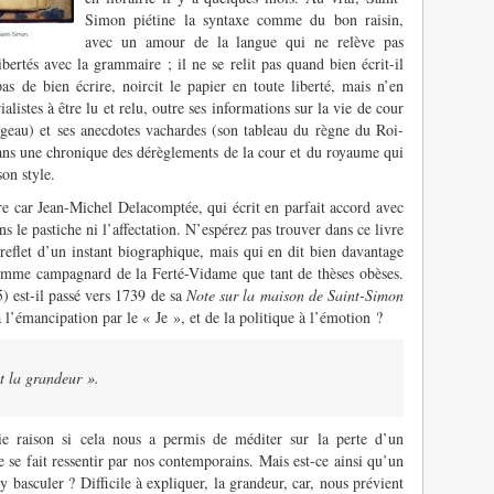
Simon piétine la syntaxe comme du bon raisin,
avec un amour de la langue qui ne relève pas
ibertés avec la grammaire ; il ne se relit pas quand bien écrit-il
pas de bien écrire, noircit le papier en toute liberté, mais n’en
istes à être lu et relu, outre ses informations sur la vie de cour
eau) et ses anecdotes vachardes (son tableau du règne du Roi-
ans une chronique des dérèglements de la cour et du royaume qui
on style.
e car Jean-Michel Delacomptée, qui écrit en parfait accord avec
s le pastiche ni l’affectation. N’espérez pas trouver dans ce livre
 reflet d’un instant biographique, mais qui en dit bien davantage
homme campagnard de la Ferté-Vidame que tant de thèses obèses.
 est-il passé vers 1739 de sa
Note sur la maison de Saint-Simon
à l’émancipation par le « Je », et de la politique à l’émotion ?
Et la grandeur »
.
ie raison si cela nous a permis de méditer sur la perte d’un
 se fait ressentir par nos contemporains. Mais est-ce ainsi qu’un
’y basculer ? Difficile à expliquer, la grandeur, car, nous prévient