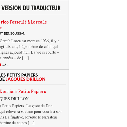
rico l’esseulé à Lorca le
x
ERT BENSOUSSAN
García Lorca est mort en 1936, il y a
ngt-dix ans, l’âge même de celui qui
 lignes aujourd’hui. La vie si courte –
it années – de […]
TE
.../ ...
Derniers Petits Papiers
CQUES DRILLON
) Petits Papiers Le geste de Don
qui relève sa soutane pour courir à son
ans La fugitive, lorsque le Narrateur
lbertine de ne pas […]