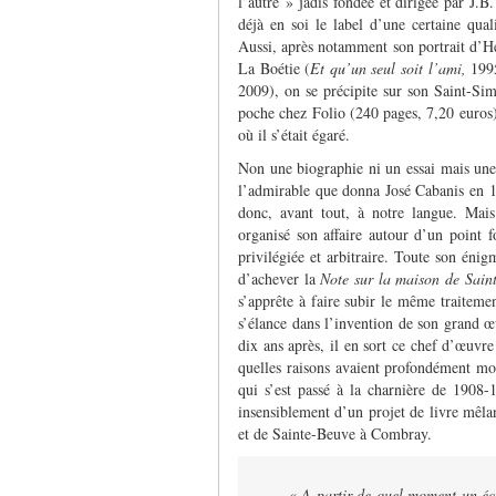
l’autre » jadis fondée et dirigée par J.B
déjà en soi le label d’une certaine qual
Aussi, après notamment son portrait d’He
La Boétie (
Et qu’un seul soit l’ami,
199
2009), on se précipite sur son Saint-S
poche chez Folio (240 pages, 7,20 euros)
où il s’était égaré.
Non une biographie ni un essai mais une 
l’admirable que donna José Cabanis en 19
donc, avant tout, à notre langue. Mais
organisé son affaire autour d’un point
privilégiée et arbitraire. Toute son éni
d’achever la
Note sur la maison de Sain
s’apprête à faire subir le même traiteme
s’élance dans l’invention de son grand œ
dix ans après, il en sort ce chef d’œuvr
quelles raisons avaient profondément mo
qui s’est passé à la charnière de 1908
insensiblement d’un projet de livre mêlan
et de Sainte-Beuve à Combray.
« A partir de quel moment un éc