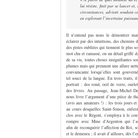
lui résiste, finit par se lancer et
circonstances, advient soudain ce
en explorant l’incertaine puissan
Il n’entend pas nous le démontrer ma
éclairer par des intuitions, des chemins d
des pistes oubliées qui tiennent le plus s
mot chu et ramassé, ou un détail griffé da
de sa vie, toutes choses insignifiantes so
plumes mais qui prennent une allure nett
convaincante lorsqu’elles sont gouvern
tel souci de la langue. En trois traits, i
portrait : dos rond, oeil de verre, ourl
des lèvres. Au passage, Jean-Michel D
nous livre l’argument d’une pièce de thé
(avis aux amateurs !) : les trois jours et 
au cours desquelles Saint-Simon, enfer
clos avec le Régent, s’employa à le con
rompre avec Mme d’Argenton qui l’ass
afin de reconquérir l’affection du Roi, 
et le demeura ; il avait d’ailleurs, dès l