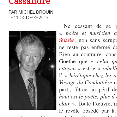
Cassandre
PAR MICHEL DROUIN
LE 11 OCTOBRE 2013
Ne cessant de se pr
poète et musicien a
«
Suarès
, non sans scrup
ne reste pas enfermé da
Bien au contraire, consi
celui q
Goethe que «
citoyen »
rebel
est le «
« hérétique chez les 
l’
Voyage du Condottière
n’
parti, fût-ce au péril 
haut est le poète, plus il 
clair
». Toute l’œuvre, 
le révèle obsédé par la 