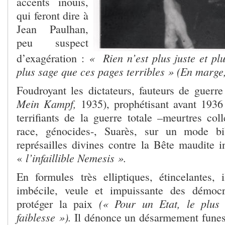
accents inouïs,
qui feront dire à
Jean Paulhan,
peu suspect
« Rien n’est plus juste et plu
d’exagération :
plus sage que ces pages terribles » (En marge
Foudroyant les dictateurs, fauteurs de guerr
Mein Kampf,
1935), prophétisant avant 1936 
terrifiants de la guerre totale –meurtres col
race, génocides-, Suarès, sur un mode bi
représailles divines contre la Bête maudite 
l’infaillible Nemesis ».
«
En formules très elliptiques, étincelantes, i
imbécile, veule et impuissante des démocr
(« Pour un Etat, le plus
protéger la paix
faiblesse »).
Il dénonce un désarmement funeste