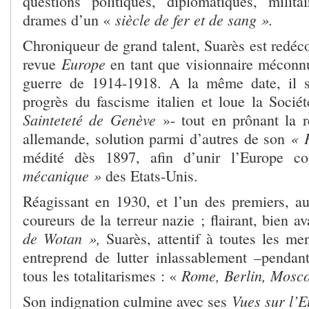
questions politiques, diplomatiques, milit
siècle de fer et de sang ».
drames d’un «
Chroniqueur de grand talent, Suarès est redéc
Europe
revue
en tant que visionnaire méconnu
guerre de 1914-1918. A la même date, il su
progrès du fascisme italien et loue la Soci
Sainteteté de Genève
»- tout en prônant la r
« 
allemande, solution parmi d’autres de son
médité dès 1897, afin d’unir l’Europe c
mécanique »
des Etats-Unis.
Réagissant en 1930, et l’un des premiers, 
coureurs de la terreur nazie ; flairant, bien a
de Wotan »,
Suarès, attentif à toutes les me
entreprend de lutter inlassablement –pendan
Rome, Berlin, Mosco
tous les totalitarismes : «
Vues sur l’
Son indignation culmine avec ses