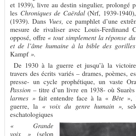
et 1939), livre au destin singulier, prolongé 
Chroniques de Caërdal
les
(Nrf, 1939-1940)
Vues,
(1939). Dans
ce pamphlet d’une extrêm
mesure de rivaliser avec Louis-Ferdinand 
« tout simplement la réponse du
opposé, offre
et de l’âme humaine à la bible des gorille
».
Kampf
De 1930 à la guerre et jusqu’à la victoire 
travers des écrits variés – drames, poèmes, ess
presse- un cycle prophétique, un vaste Ora
Passion
– titre d’un livre en 1938- où Suarès
larmes »
Bête
fait entendre face à la «
»,
« voix du genre humain »,
guerre, la
selo
eschatologiques
« Grande
voix »
(selon