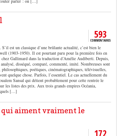
écouter parler : on […]
l
593
COMMENTAIRES
S’il est un classique d’une brûlante actualité, c’est bien le
ll (1903-1950). Il est pourtant paru pour la première fois en
7 chez Gallimard dans la traduction d’Amélie Audiberti. Depuis,
lu, analysé, disséqué, comparé, commenté, imité. Nombreuses sont
s, philosophiques, poétiques, cinématographiques, télévisuelles,
ivent quelque chose. Parfois, l’essentiel. Le cas actuellement du
ualem Sansal qui détient probablement pour cette rentrée le
sur les listes des prix. Aux trois grands empires Océania,
xquels […]
 qui aiment vraiment le
172