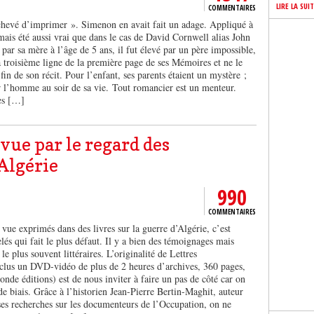
LIRE LA SUI
COMMENTAIRES
chevé d’imprimer ». Simenon en avait fait un adage. Appliqué à
amais été aussi vrai que dans le cas de David Cornwell alias John
ar sa mère à l’âge de 5 ans, il fut élevé par un père impossible,
a troisième ligne de la première page de ses Mémoires et ne le
 fin de son récit. Pour l’enfant, ses parents étaient un mystère ;
ur l’homme au soir de sa vie. Tout romancier est un menteur.
des […]
vue par le regard des
’Algérie
990
COMMENTAIRES
 vue exprimés dans des livres sur la guerre d’Algérie, c’est
lés qui fait le plus défaut. Il y a bien des témoignages mais
t le plus souvent littéraires. L’originalité de Lettres
nclus un DVD-vidéo de plus de 2 heures d’archives, 360 pages,
nde éditions) est de nous inviter à faire un pas de côté car on
e biais. Grâce à l’historien Jean-Pierre Bertin-Maghit, auteur
es recherches sur les documenteurs de l’Occupation, on ne