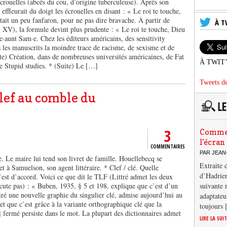
écrouelles (abcès du cou, d’origine tuberculeuse). Après son
effleurait du doigt les écrouelles en disant : « Le roi te touche,
tait un peu fanfaron, pour ne pas dire bravache. À partir de
À T
 XV), la formule devint plus prudente : « Le roi te touche, Dieu
e·aunt Sam·e. Chez les éditeurs américains, des sensitivity
s les manuscrits la moindre trace de racisme, de sexisme et de
te) Création, dans de nombreuses universités américaines, de Fat
À TWIT
de Stupid studies. * (Suite) Le […]
Tweets de
clef au comble du
3
Comment
l’écran
COMMENTAIRES
PAR JEAN
. Le maire lui tend son livret de famille. Houellebecq se
Extraite 
et à Samuelson, son agent littéraire. * Clef / clé. Quelle
d’Hadrien
’est d’accord. Voici ce que dit le TLF (Littré admet les deux
scute pas) : « Buben, 1935, § 5 et 198, explique que c’est d’un
suivante 
tiré une nouvelle graphie du singulier clé, admise aujourd’hui au
adaptateu
et que c’est grâce à la variante orthographique clé que la
toujours
] fermé persiste dans le mot. La plupart des dictionnaires admet
LIRE LA SUI