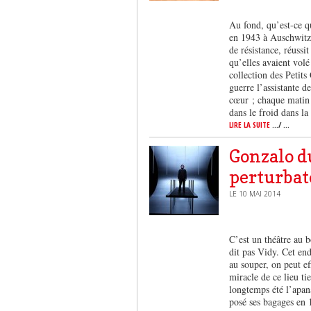
Au fond, qu’est-ce 
en 1943 à Auschwitz.
de résistance, réussi
qu’elles avaient volé
collection des Petits
guerre l’assistante 
cœur ; chaque matin e
dans le froid dans 
LIRE LA SUITE
.../ ...
Gonzalo du
perturbat
LE 10 MAI 2014
C’est un théâtre au 
dit pas Vidy. Cet end
au souper, on peut e
miracle de ce lieu ti
longtemps été l’apan
posé ses bagages en 