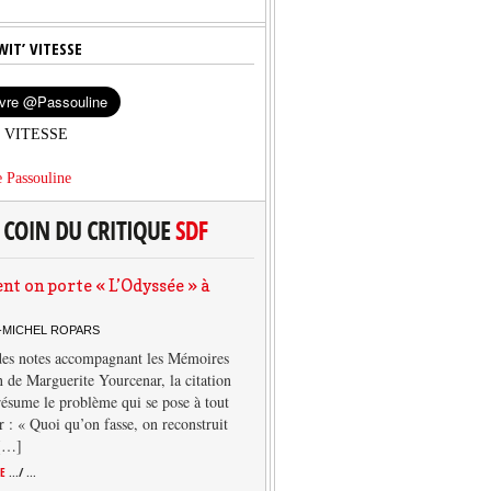
WIT’ VITESSE
’ VITESSE
 Passouline
 on porte « L’Odyssée » à
-MICHEL ROPARS
des notes accompagnant les Mémoires
 de Marguerite Yourcenar, la citation
résume le problème qui se pose à tout
r : « Quoi qu’on fasse, on reconstruit
 […]
TE
.../ ...