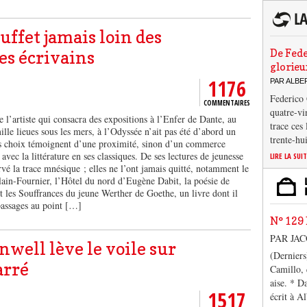
ffet jamais loin des
De Fede
des écrivains
glorieu
1176
PAR ALB
Federico 
COMMENTAIRES
quatre-vi
 l’artiste qui consacra des expositions à l’Enfer de Dante, au
trace ces
lle lieues sous les mers, à l’Odyssée n’ait pas été d’abord un
trente-hu
es choix témoignent d’une proximité, sinon d’un commerce
avec la littérature en ses classiques. De ses lectures de jeunesse
LIRE LA SUI
vé la trace mnésique ; elles ne l’ont jamais quitté, notamment le
in-Fournier, l’Hôtel du nord d’Eugène Dabit, la poésie de
t les Souffrances du jeune Werther de Goethe, un livre dont il
passages au point […]
N° 129 
PAR JA
well lève le voile sur
(Derniers
arré
Camillo, 
aise. * D
1517
écrit à A