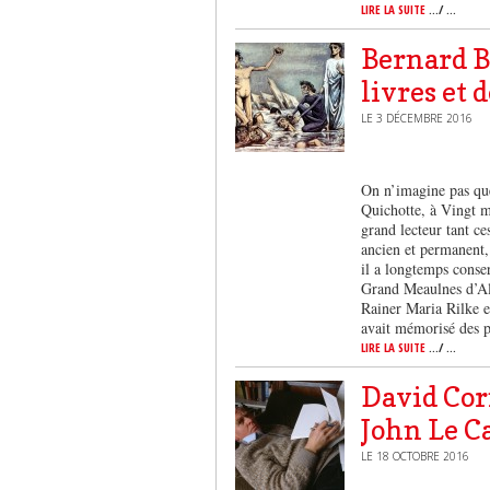
LIRE LA SUITE
.../ ...
Bernard Bu
livres et 
LE 3 DÉCEMBRE 2016
On n’imagine pas que
Quichotte, à Vingt mi
grand lecteur tant c
ancien et permanent, 
il a longtemps conser
Grand Meaulnes d’Ala
Rainer Maria Rilke e
avait mémorisé des 
LIRE LA SUITE
.../ ...
David Corn
John Le C
LE 18 OCTOBRE 2016