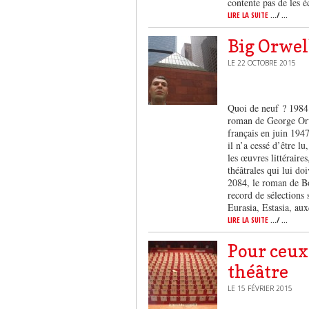
contente pas de les 
LIRE LA SUITE
.../ ...
Big Orwel
LE 22 OCTOBRE 2015
Quoi de neuf ? 1984. 
roman de George Orwe
français en juin 194
il n’a cessé d’être 
les œuvres littéraire
théâtrales qui lui do
2084, le roman de Bo
record de sélections 
Eurasia, Estasia, au
LIRE LA SUITE
.../ ...
Pour ceux
théâtre
LE 15 FÉVRIER 2015