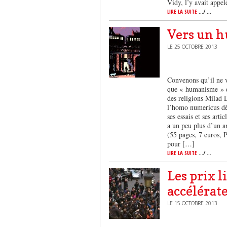
Vidy, l’y avait appel
LIRE LA SUITE
.../ ...
Vers un 
LE 25 OCTOBRE 2013
Convenons qu’il ne v
que « humanisme » et
des religions Milad D
l’homo numericus dès
ses essais et ses art
a un peu plus d’un an
(55 pages, 7 euros, 
pour […]
LIRE LA SUITE
.../ ...
Les prix li
accélérate
LE 15 OCTOBRE 2013