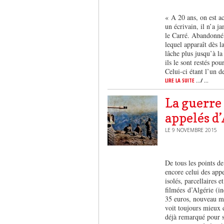
« A 20 ans, on est a
un écrivain, il n’a j
le Carré. Abandonné p
lequel apparaît dès l
lâche plus jusqu’à la
ils le sont restés po
Celui-ci étant l’un 
LIRE LA SUITE
.../ ...
La guerre 
appelés d
LE 9 NOVEMBRE 2015
De tous les points de
encore celui des appe
isolés, parcellaires e
filmées d’Algérie (i
35 euros, nouveau mo
voit toujours mieux d
déjà remarqué pour s