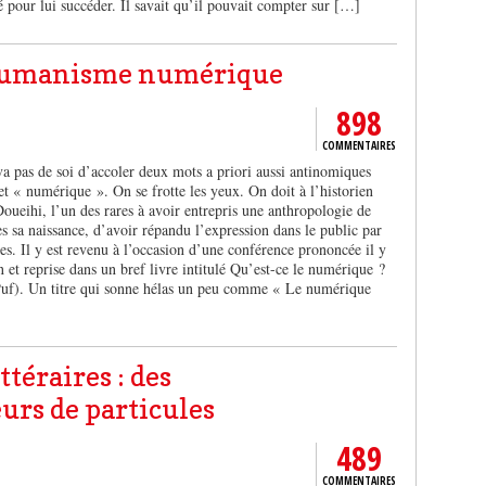
é pour lui succéder. Il savait qu’il pouvait compter sur […]
humanisme numérique
898
COMMENTAIRES
a pas de soi d’accoler deux mots a priori aussi antinomiques
 « numérique ». On se frotte les yeux. On doit à l’historien
oueihi, l’un des rares à avoir entrepris une anthropologie de
 sa naissance, d’avoir répandu l’expression dans le public par
icles. Il y est revenu à l’occasion d’une conférence prononcée il y
 et reprise dans un bref livre intitulé Qu’est-ce le numérique ?
Puf). Un titre qui sonne hélas un peu comme « Le numérique
ttéraires : des
urs de particules
489
COMMENTAIRES