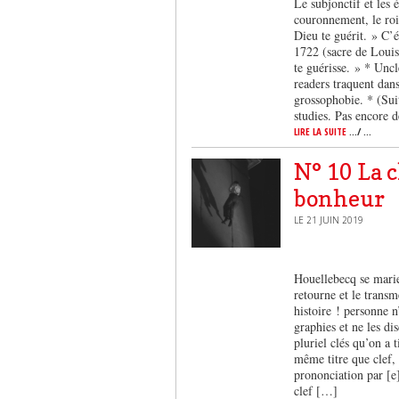
Le subjonctif et les 
couronnement, le roi 
Dieu te guérit. » C’é
1722 (sacre de Louis
te guérisse. » * Uncl
readers traquent dan
grossophobie. * (Sui
studies. Pas encore 
LIRE LA SUITE
.../ ...
N° 10 La 
bonheur
LE 21 JUIN 2019
Houellebecq se marie
retourne et le transm
histoire ! personne n
graphies et ne les di
pluriel clés qu’on a 
même titre que clef, 
prononciation par [e
clef […]