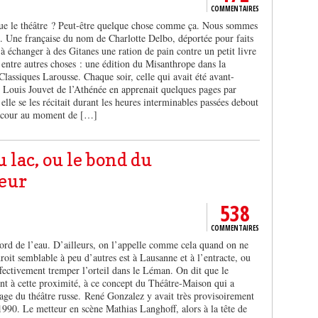
COMMENTAIRES
que le théâtre ? Peut-être quelque chose comme ça. Nous sommes
 Une française du nom de Charlotte Delbo, déportée pour faits
t à échanger à des Gitanes une ration de pain contre un petit livre
 entre autres choses : une édition du Misanthrope dans la
 Classiques Larousse. Chaque soir, celle qui avait été avant-
de Louis Jouvet de l’Athénée en apprenait quelques pages par
lle se les récitait durant les heures interminables passées debout
la cour au moment de […]
 lac, ou le bond du
eur
538
COMMENTAIRES
bord de l’eau. D’ailleurs, on l’appelle comme cela quand on ne
roit semblable à peu d’autres est à Lausanne et à l’entracte, ou
ffectivement tremper l’orteil dans le Léman. On dit que le
ent à cette proximité, à ce concept du Théâtre-Maison qui a
age du théâtre russe. René Gonzalez y avait très provisoirement
1990. Le metteur en scène Mathias Langhoff, alors à la tête de