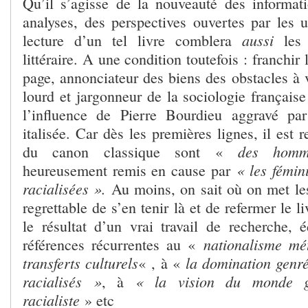
Qu’il s’agisse de la nouveauté des informati
analyses, des perspectives ouvertes par les u
aussi
lecture d’un tel livre comblera
les 
littéraire. A une condition toutefois : franchir
page, annonciateur des biens des obstacles à v
lourd et jargonneur de la sociologie français
l’influence de Pierre Bourdieu aggravé par 
italisée. Car dès les premières lignes, il est 
des homm
du canon classique sont «
« les fémin
heureusement remis en cause par
racialisées ».
Au moins, on sait où on met les
regrettable de s’en tenir là et de refermer le li
le résultat d’un vrai travail de recherche, é
nationalisme mé
références récurrentes au «
transferts culturels
la domination genr
« , à «
racialisés »
« la vision du monde ge
, à
racialiste
» etc