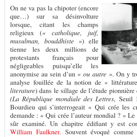
On ne va pas la chipoter (encore
que…) sur sa désinvolture
lorsque, citant les champs
« catholique, juif,
religieux (
musulman, bouddhiste »
) elle
tienne les deux millions de
protestants français pour
négligeables puisqu’elle les
ou autre »
anonymise au sein d’un «
. On y t
analyse fouillée de la notion de « littérat
literature
) dans le sillage de l’étude pionnièr
(La République mondiale des Lettres,
Seuil 1
Bourdieu qui s’interrogeait « Qui crée les cr
demande : « Qui crée l’auteur mondial ? » Le 
sûr examiné. Un chapitre édifiant y est co
William Faulkner.
Souvent évoqué comme «