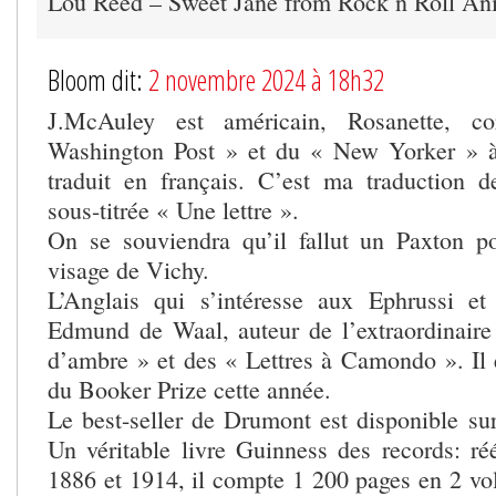
Lou Reed – Sweet Jane from Rock n Roll An
Bloom dit:
2 novembre 2024 à 18h32
J.McAuley est américain, Rosanette, c
Washington Post » et du « New Yorker » à 
traduit en français. C’est ma traduction d
sous-titrée « Une lettre ».
On se souviendra qu’il fallut un Paxton p
visage de Vichy.
L’Anglais qui s’intéresse aux Ephrussi 
Edmund de Waal, auteur de l’extraordinair
d’ambre » et des « Lettres à Camondo ». Il
du Booker Prize cette année.
Le best-seller de Drumont est disponible sur
Un véritable livre Guinness des records: réé
1886 et 1914, il compte 1 200 pages en 2 vo