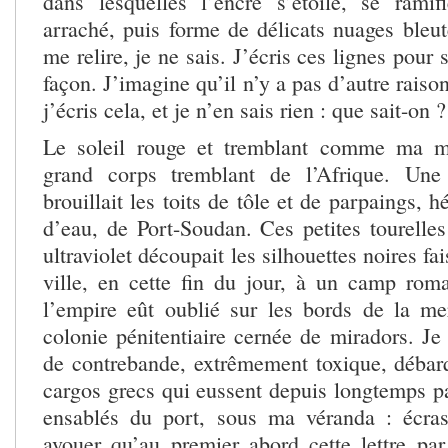
dans lesquelles l’encre s’étoile, se ram
arraché, puis forme de délicats nuages bleut
me relire, je ne sais. J’écris ces lignes pour
façon. J’imagine qu’il n’y a pas d’autre raison
j’écris cela, et je n’en sais rien : que sait-on ?
Le soleil rouge et tremblant comme ma ma
grand corps tremblant de l’Afrique. Une
brouillait les toits de tôle et de parpaings, h
d’eau, de Port-Soudan. Ces petites tourelles
ultraviolet découpait les silhouettes noires fa
ville, en cette fin du jour, à un camp rom
l’empire eût oublié sur les bords de la m
colonie pénitentiaire cernée de miradors. Je
de contrebande, extrêmement toxique, débar
cargos grecs qui eussent depuis longtemps pa
ensablés du port, sous ma véranda : écras
avouer qu’au premier abord cette lettre par 