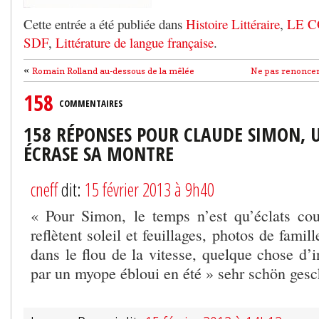
Cette entrée a été publiée dans
Histoire Littéraire
,
LE C
SDF
,
Littérature de langue française
.
«
Romain Rolland au-dessous de la mêlée
Ne pas renoncer 
158
COMMENTAIRES
158 RÉPONSES POUR CLAUDE SIMON, U
ÉCRASE SA MONTRE
cneff
dit:
15 février 2013 à 9h40
« Pour Simon, le temps n’est qu’éclats co
reflètent soleil et feuillages, photos de famil
dans le flou de la vitesse, quelque chose d’
par un myope ébloui en été » sehr schön gesc