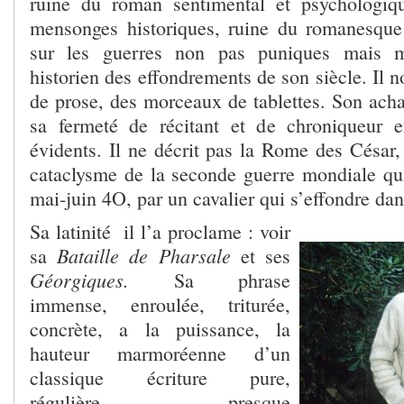
ruine du roman sentimental et psychologiq
mensonges historiques, ruine du romanesque 
sur les guerres non pas puniques mais m
historien des effondrements de son siècle. Il n
de prose, des morceaux de tablettes. Son acha
sa fermeté de récitant et de chroniqueur 
évidents. Il ne décrit pas la Rome des César, 
cataclysme de la seconde guerre mondiale qu
mai-juin 4O, par un cavalier qui s’effondre dan
Sa latinité il l’a proclame : voir
Bataille de Pharsale
sa
et ses
Géorgiques.
Sa phrase
immense, enroulée, triturée,
concrète, a la puissance, la
hauteur marmoréenne d’un
classique écriture pure,
régulière, presque