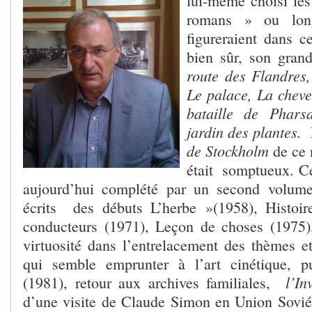
lui-même choisi les 
romans » ou lon
figureraient dans c
bien sûr, son gran
route des Flandres
Le palace, La cheve
bataille de Phars
jardin des plantes.
E
de Stockholm
de ce 
était somptueux. Ce
aujourd’hui complété par un second volum
écrits des débuts L’herbe »(1958), Histoir
conducteurs (1971), Leçon de choses (1975)
virtuosité dans l’entrelacement des thèmes e
qui semble emprunter à l’art cinétique, 
l’Inv
(1981), retour aux archives familiales,
d’une visite de Claude Simon en Union Sovié