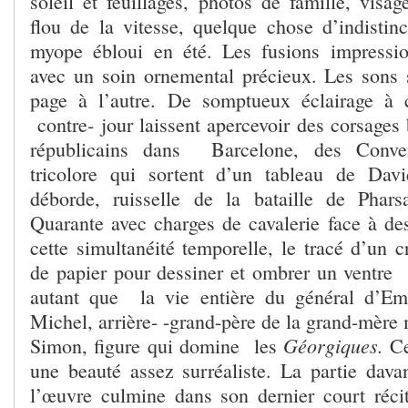
soleil et feuillages, photos de famille, visa
flou de la vitesse, quelque chose d’indist
myope ébloui en été. Les fusions impressio
avec un soin ornemental précieux. Les sons 
page à l’autre. De somptueux éclairage à c
contre- jour laissent apercevoir des corsages 
républicains dans Barcelone, des Conve
tricolore qui sortent d’un tableau de Davi
déborde, ruisselle de la bataille de Phars
Quarante avec charges de cavalerie face à de
cette simultanéité temporelle, le tracé d’un c
de papier pour dessiner et ombrer un ventr
autant que la vie entière du général d’E
Michel, arrière- -grand-père de la grand-mère
Géorgiques.
Simon, figure qui domine les
Ce
une beauté assez surréaliste. La partie dava
l’œuvre culmine dans son dernier court réc