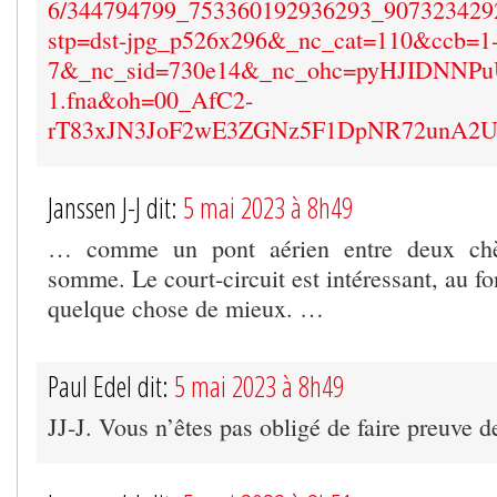
6/344794799_753360192936293_907323429
stp=dst-jpg_p526x296&_nc_cat=110&ccb=1
7&_nc_sid=730e14&_nc_ohc=pyHJIDNNPuU
1.fna&oh=00_AfC2-
rT83xJN3JoF2wE3ZGNz5F1DpNR72unA2
Janssen J-J dit:
5 mai 2023 à 8h49
… comme un pont aérien entre deux chèv
somme. Le court-circuit est intéressant, au fo
quelque chose de mieux. …
Paul Edel dit:
5 mai 2023 à 8h49
JJ-J. Vous n’êtes pas obligé de faire preuve d