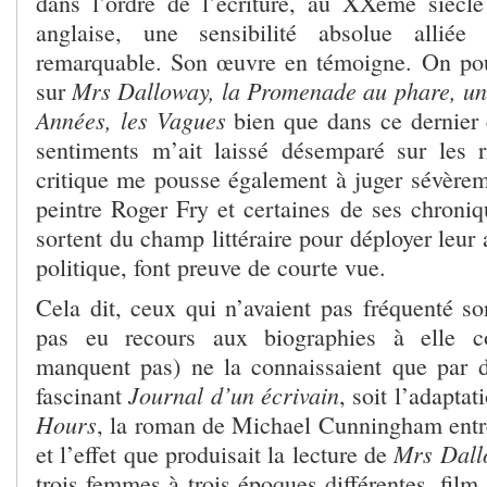
dans l’ordre de l’écriture, au XXème siècle 
anglaise, une sensibilité absolue alliée
remarquable. Son œuvre en témoigne. On pourr
Mrs Dalloway, la Promenade au phare, un
sur
Années, les Vagues
bien que dans ce dernier c
sentiments m’ait laissé désemparé sur les r
critique me pousse également à juger sévèrem
peintre Roger Fry et certaines de ses chroniq
sortent du champ littéraire pour déployer leur
politique, font preuve de courte vue.
Cela dit, ceux qui n’avaient pas fréquenté so
pas eu recours aux biographies à elle co
manquent pas) ne la connaissaient que par d
Journal d’un écrivain
fascinant
, soit l’adapta
Hours
, la roman de Michael Cunningham entre
Mrs Dall
et l’effet que produisait la lecture de
trois femmes à trois époques différentes, film 