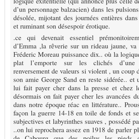
logique exitentielle (qui annonce plus celle 
d’un personnage balzacien) dans les pulsions
désolée, mijotant des journées entières dan
et ruminant son désespoir érotique.
.ce qui devenait essentiel prémonitoirem
d’Emma ,la rêverie sur un rideau jaune, va
Fréderic Moreau puissance dix.. où la logique
plat l’emporte sur les clichés d’une 
renversement de valeurs si violent , un coup
son amie George Sand en reste sidérée.. et 
lui fait payer cher dans la presse et chez l
désormais on fait payer cher les avancées
dans notre époque réac en littérature.. Pro
façon la guerre 14-18 en toile de fonds et se
subjectives et labyrinthes suaves , possédé p
..on lui reprochera assez en 1918 de parler pl
de Cabourg que des poilus les pieds 