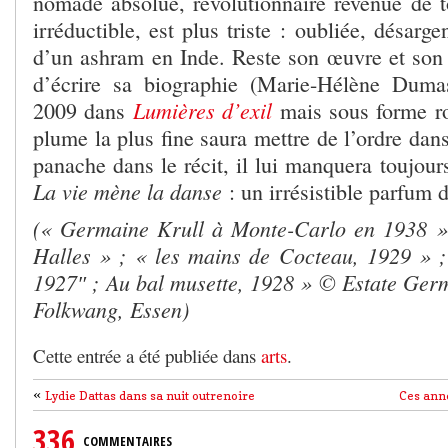
nomade absolue, révolutionnaire revenue de t
irréductible, est plus triste : oubliée, désarg
d’un ashram en Inde. Reste son œuvre et son l
d’écrire sa biographie (Marie-Hélène Duma
Lumières d’exil
2009 dans
mais sous forme r
plume la plus fine saura mettre de l’ordre dans
panache dans le récit, il lui manquera toujours
La vie mène la danse
: un irrésistible parfum d
(« Germaine Krull à Monte-Carlo en 1938 »
Halles » ; « les mains de Cocteau, 1929 » 
1927″ ; Au bal musette, 1928 » © Estate Ge
Folkwang, Essen)
Cette entrée a été publiée dans
arts
.
«
Lydie Dattas dans sa nuit outrenoire
Ces ann
336
COMMENTAIRES