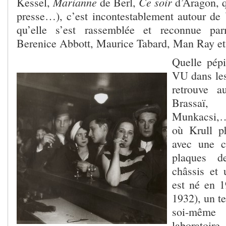
Marianne
Ce soir
Kessel,
de Berl,
d’Aragon, 
presse…), c’est incontestablement autour de
qu’elle s’est rassemblée et reconnue pa
Berenice Abbott, Maurice Tabard, Man Ray et 
Quelle pépi
VU dans les
retrouve a
Brassaï, 
Munkacsi,…
où Krull ph
avec une 
plaques d
châssis et 
est né en 1
1932), un te
soi-même
laboratoir