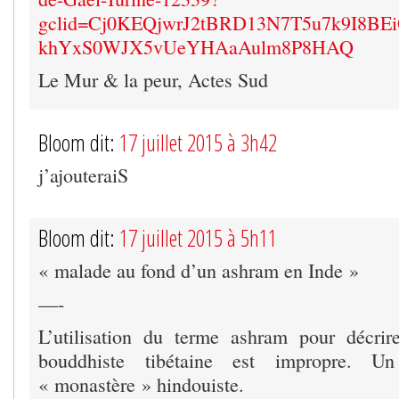
gclid=Cj0KEQjwrJ2tBRD13N7T5u7k9I8
khYxS0WJX5vUeYHAaAulm8P8HAQ
Le Mur & la peur, Actes Sud
Bloom dit:
17 juillet 2015 à 3h42
j’ajouteraiS
Bloom dit:
17 juillet 2015 à 5h11
« malade au fond d’un ashram en Inde »
—-
L’utilisation du terme ashram pour décr
bouddhiste tibétaine est impropre. 
« monastère » hindouiste.