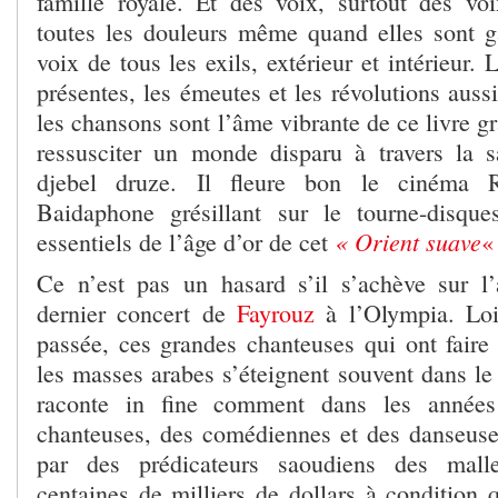
famille royale. Et des voix, surtout des vo
toutes les douleurs même quand elles sont g
voix de tous les exils, extérieur et intérieur.
présentes, les émeutes et les révolutions auss
les chansons sont l’âme vibrante de ce livre gr
ressusciter un monde disparu à travers la 
djebel druze. Il fleure bon le cinéma Ri
Baidaphone grésillant sur le tourne-disque
« Orient suave
essentiels de l’âge d’or de cet
«
Ce n’est pas un hasard s’il s’achève sur l
dernier concert de
Fayrouz
à l’Olympia. Lo
passée, ces grandes chanteuses qui ont faire r
les masses arabes s’éteignent souvent dans le
raconte in fine comment dans les année
chanteuses, des comédiennes et des danseuse
par des prédicateurs saoudiens des malle
centaines de milliers de dollars à condition qu