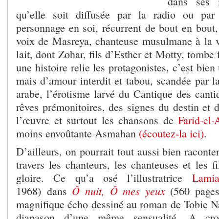
dans ses 
qu’elle soit diffusée par la radio ou pa
personnage en soi, récurrent de bout en bout,
voix de Masreya, chanteuse musulmane à la v
lait, dont Zohar, fils d’Esther et Motty, tombe
une histoire relie les protagonistes, c’est bie
mais d’amour interdit et tabou, scandée par l
arabe, l’érotisme larvé du Cantique des cantiq
rêves prémonitoires, des signes du destin et 
l’œuvre et surtout les chansons de
Farid-el-
moins envoûtante Asmahan
(écoutez-la ici)
.
D’ailleurs, on pourrait tout aussi bien racont
travers les chanteurs, les chanteuses et les fi
gloire. Ce qu’a osé l’illustratrice
Lami
Ô nuit, Ô mes yeux
1968) dans
(560 pages
magnifique écho dessiné au roman de Tobie Nat
diapason d’une même sensualité. A cr