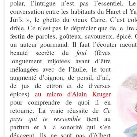
polar, l’intrigue n’est pas l’essentiel. L
conversation entre les habitants du Haret el Ya
Juifs », le ghetto du vieux Caire. C’est colo
drôle. Ce n’est pas le déprécier que de le lir
festin de paroles, goûteux, savoureux, épicé.
un auteur gourmand. Il faut l’écouter racont
foul
beauté
secrète du
(fèves
longuement mijotées avant d’être
mélangées avec de l’huile, le tout
augmenté d’oignon, de persil, d’ail,
de jus de citron et de diverses
épices)
au micro d’Alain Kruger
pour comprendre de quoi il en
Ce
retourne. La vraie réussite de
pays qui te ressemble
tient au
parfum et à la sonorité qui s’en
dégagent. Ils ne sont pas d’Albert