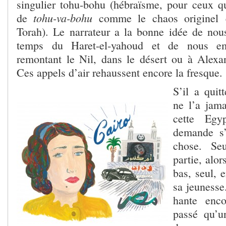
singulier tohu-bohu (hébraïsme, pour ceux qui
tohu-va-bohu
de
comme le chaos originel 
Torah). Le narrateur a la bonne idée de nou
temps du Haret-el-yahoud et de nous em
remontant le Nil, dans le désert ou à Alexan
Ces appels d’air rehaussent encore la fresque.
S’il a quit
ne l’a jam
cette Egy
demande s’
chose. Se
partie, alor
bas, seul, 
sa jeunesse
hante enco
passé qu’u