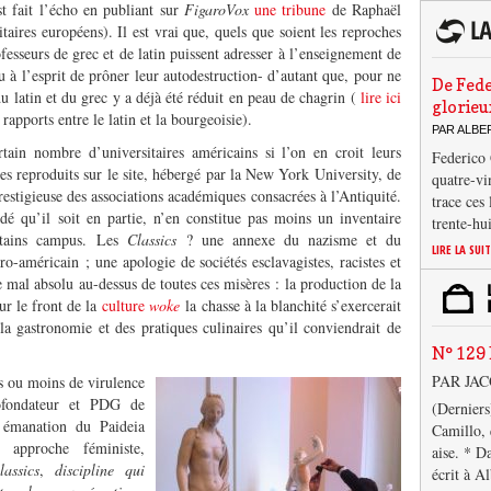
st fait l’écho en publiant sur
FigaroVox
une tribune
de Raphaël
aires européens). Il est vrai que, quels que soient les reproches
rofesseurs de grec et de latin puissent adresser à l’enseignement de
enu à l’esprit de prôner leur autodestruction- d’autant que, pour ne
De Fede
du latin et du grec y a déjà été réduit en peau de chagrin (
lire ici
glorieu
rapports entre le latin et la bourgeoisie).
PAR ALB
tain nombre d’universitaires américains si l’on en croit leurs
Federico 
es reproduits sur le site, hébergé par la New York University, de
quatre-vi
restigieuse des associations académiques consacrées à l’Antiquité.
trace ces
dé qu’il soit en partie, n’en constitue pas moins un inventaire
trente-hu
ertains campus. Les
Classics
? une annexe du nazisme et du
LIRE LA SUI
o-américain ; une apologie de sociétés esclavagistes, racistes et
e mal absolu au-dessus de toutes ces misères : la production de la
ur le front de la
culture
woke
la chasse à la blanchité s’exercerait
a gastronomie et des pratiques culinaires qu’il
conviendrait de
N° 129 
PAR JA
s ou moins de virulence
fondateur et PDG de
(Derniers
émanation du Paideia
Camillo, 
 approche féministe,
aise. * D
lassics
,
discipline qui
écrit à A