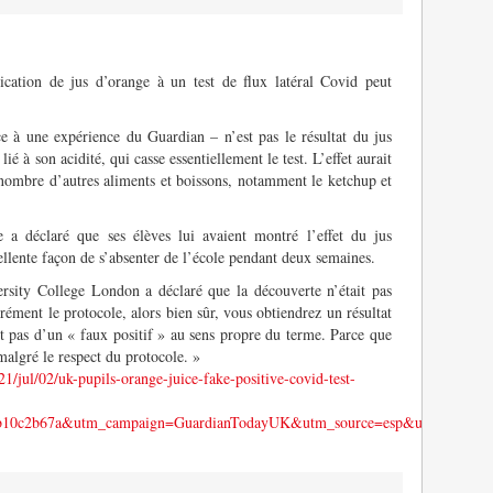
ication de jus d’orange à un test de flux latéral Covid peut
e à une expérience du Guardian – n’est pas le résultat du jus
lié à son acidité, qui casse essentiellement le test. L’effet aurait
nombre d’autres aliments et boissons, notamment le ketchup et
e a déclaré que ses élèves lui avaient montré l’effet du jus
cellente façon de s’absenter de l’école pendant deux semaines.
rsity College London a déclaré que la découverte n’était pas
rément le protocole, alors bien sûr, vous obtiendrez un résultat
git pas d’un « faux positif » au sens propre du terme. Parce que
 malgré le respect du protocole. »
/jul/02/uk-pupils-orange-juice-fake-positive-covid-test-
98b10c2b67a&utm_campaign=GuardianTodayUK&utm_source=esp&utm_med