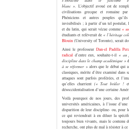
s’enracine dans le fascisme e
blanc ».
L’objectif avoué est de rempl
civilisations grecque et romaine pa
Phéniciens et autres peuples qu’ils
invisibilisés ; à partir d’un tel postulat
et du latin, qui serait vécue comme
« u
étudiants et relèverait de
« l’héritage co
Blouin
(University of Toronto), serait d
Ainsi le professeur
Dan-el Padilla Pera
radical
d’entre eux, souhaite-t-il
« au 
discipline dans le champ académique »
d
à se réformer
» alors que le débat qui a
classiques, mérite d’être examiné dans s
attaques sont parfois proférées, et l’i
qu’elles charrient
(« Tout brûler !
et
désoccidentalisation d’une certaine Amér
Voilà pourquoi de nos jours, des profe
universités américaines, à l’issue d’une 
disparition de leur discipline- ou, pour 
ce qui reviendrait à en diluer la spécif
toujours bien vivants, mais le contenu d
recherche, ont plus de mal à résister à ce