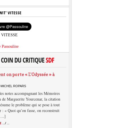
WIT’ VITESSE
’ VITESSE
 Passouline
 on porte « L’Odyssée » à
-MICHEL ROPARS
des notes accompagnant les Mémoires
 de Marguerite Yourcenar, la citation
résume le problème qui se pose à tout
r : « Quoi qu’on fasse, on reconstruit
 […]
TE
.../ ...