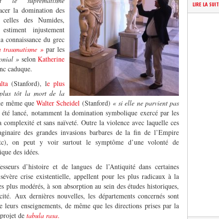
t le suprématisme
LIRE LA SUI
acer la domination des
r celles des Numides,
 estiment injustement
, la connaissance du grec
n traumatisme »
par les
lonial »
selon
Katherine
onc caduque.
lta
(Stanford), l
e plus
plus tôt la mort de la
e même que
Walter Scheidel
(Stanford)
« si elle ne parvient pas
 été lancé, notamment la domination symbolique exercé par les
a complexité et sans naïveté. Outre la violence avec laquelle ces
maginaire des grandes invasions barbares de la fin de l’Empire
c), on peut y voir surtout le symptôme d’une volonté de
ique des idées.
sseurs d’histoire et de langues de l’Antiquité dans certaines
sévère crise existentielle, appellent pour les plus radicaux à la
les plus modérés, à son absorption au sein des études historiques,
icité. Aux dernières nouvelles, les départements concernés sont
e leurs enseignements, de même que les directions prises par la
 projet de
tabula rasa
.