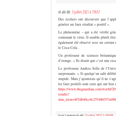
et alii dit:
3 juillet 2021 à 15h57
Des écoliers ont découvert que l’appl
générer un faux résultat « positif ».
Le phénomène – qui a été vérifié grâc
contenant le virus. Il semble plutôt être 
également été observé avec un certain 
le Coca-Cola .
Un professeur de sciences britanniqu
d’orange. « Ils disent que c’est une ex
Le professeur Andrea Sella de l’Unive
surprenante. « Si quelqu’un salit délibé
stupide. Mais j’ajouterais qu’il ne s’a
les faux positifs sont ceux qui ont lieu
https://www.theguardian.com/world/2021
results?
utm_term=8f5db40cc8c255486553a
Jean Langoncet dit:
3 juillet 2021 à 15h58