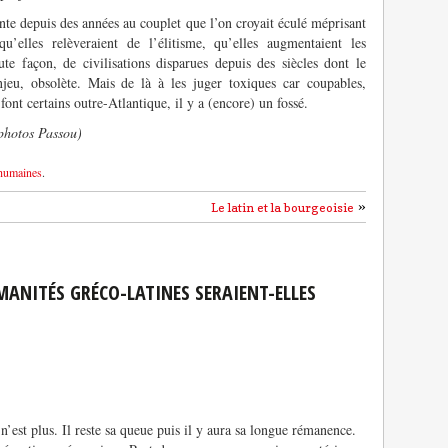
nte depuis des années au couplet que l’on croyait éculé méprisant
u’elles relèveraient de l’élitisme, qu’elles augmentaient les
oute façon, de civilisations disparues depuis des siècles dont le
njeu, obsolète. Mais de là à les juger toxiques car coupables,
nt certains outre-Atlantique, il y a (encore) un fossé.
photos Passou)
humaines
.
»
Le latin et la bourgeoisie
MANITÉS GRÉCO-LATINES SERAIENT-ELLES
’est plus. Il reste sa queue puis il y aura sa longue rémanence.