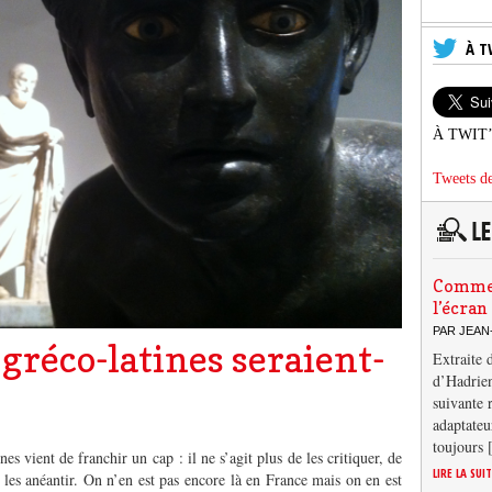
À T
À TWIT
Tweets de
Comment
l’écran
PAR JEAN
gréco-latines seraient-
Extraite 
d’Hadrien
suivante 
adaptateu
toujours
es vient de franchir un cap : il ne s’agit plus de les critiquer, de
LIRE LA SUI
 les anéantir. On n’en est pas encore là en France mais on en est