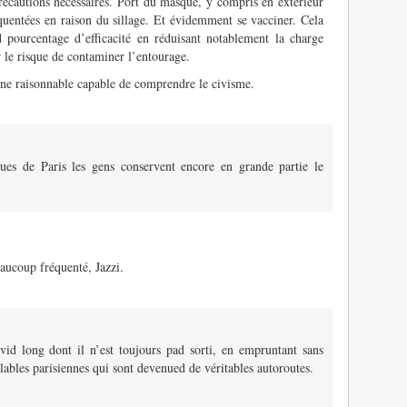
précautions nécessaires. Port du masque, y compris en extérieur
équentées en raison du sillage. Et évidemment se vacciner. Cela
 pourcentage d’efficacité en réduisant notablement la charge
r le risque de contaminer l’entourage.
ne raisonnable capable de comprendre le civisme.
rues de Paris les gens conservent encore en grande partie le
beaucoup fréquenté, Jazzi.
id long dont il n’est toujours pad sorti, en empruntant sans
lables parisiennes qui sont devenued de véritables autoroutes.