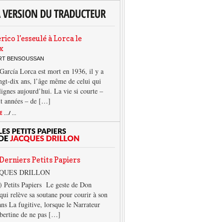
rico l’esseulé à Lorca le
x
ERT BENSOUSSAN
García Lorca est mort en 1936, il y a
ngt-dix ans, l’âge même de celui qui
 lignes aujourd’hui. La vie si courte –
it années – de […]
TE
.../ ...
Derniers Petits Papiers
CQUES DRILLON
) Petits Papiers Le geste de Don
qui relève sa soutane pour courir à son
ans La fugitive, lorsque le Narrateur
lbertine de ne pas […]