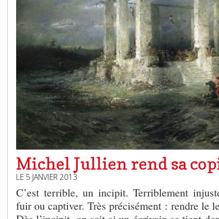
Michel Jullien rend sa cop
LE 5 JANVIER 2013
C’est terrible, un incipit. Terriblement injust
fuir ou captiver. Très précisément : rendre le le
Dès l’incipit, on sait si un écrivain se tient de