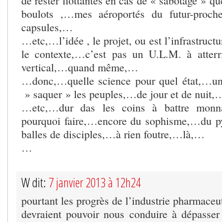
de rester flottantes en cas de « sabotage » 
boulots ,…mes aéroportés du futur-pro
capsules,…
…etc,…l’idée , le projet, ou est l’infrastruct
le contexte,…c’est pas un U.L.M. à atterr
vertical,…quand même,…
…donc,…quelle science pour quel état,…u
» saquer » les peuples,…de jour et de nuit,
…etc,…dur das les coins à battre monnai
pourquoi faire,…encore du sophisme,…du p
balles de disciples,…à rien foutre,…là,…
…
W dit:
7 janvier 2013 à 12h24
pourtant les progrès de l’industrie pharmaceu
devraient pouvoir nous conduire à dépasser