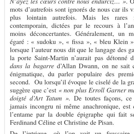
N’ayez les cœurs contre nous endurciz… »
. O
mots d’autrefois sont ignorés de nous car ils 
plus lointain autrefois. Mais les rares 
contemporain, dictées par le recours à l’a
moins déconcertantes. Généralement, un mo
égaré : « sudoku », « fissa », « bleu Klein »
lorsque l’auteur nous dit que le langage des g
la porte Saint-Martin n’aurait pas détonné
dans la bagarre
d’Allan Dwann, on ne sait c
énigmatique, du parler populaire des prem
second. Ou lorsqu’il évoque le ciselé de la gra
« non plus Erroll Garner m
suggère que c’est
doigté d’Art Tatum ».
De toutes façons, ce 
jamais incongru ni même anachronique, es
l’entame par la double épigraphe qui fait 
Ferdinand Céline et Christine de Pisan.
De l’intrigue, où l’on voit un faussaire, 