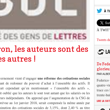
À T
À TWIT
Tweets de
n, les auteurs sont des
s autres !
De Fede
glorieu
PAR ALB
une réforme des cotisations sociales
vernement vient d’engager
Federico 
ant de redonner du pouvoir d’achat à l’ensemble des actifs. Il
quatre-vi
rait cependant qu’en mentionnant « l’ensemble des actifs »,
trace ces
it oublié que les auteurs le sont tout autant que les salariés ou les
trente-hu
leurs indépendants. On apprend que l’augmentation de la CSG de
LIRE LA SUI
prévue au 1
er
janvier 2018, serait compensée la même année par
inution des cotisations sociales de 3,15%, dont 2,40 % au titre