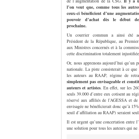
Il y a 
de l’augmentation de la CSG.
l’on veut que, comme tous les autres 
ceux-ci bénéficient d’une augmentatio
pouvoir d’achat dès le début de
prochaine.
Un courrier commun a ainsi été ad
Président de la République, au Premier
aux Ministres concernés et à la commissi
cette discrimination totalement injustifié
Or, nous apprenons aujourd’hui qu’un pr
nationale. La piste consisterait à ce que
les auteurs au RAAP, régime de retrai
simplement pas envisageable et consti
auteurs et artistes
. En effet, sur les 26
seuls 39.000 d’entre eux cotisent au r
réservé aux affiliés de l’AGESSA et de
envisagée ne bénéficierait donc qu’à 15% d
seuil d’affiliation au RAAP) seraient seu
Il est urgent qu’une concertation entre 
une solution pour tous les auteurs qui ne s