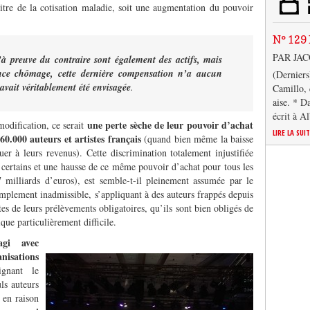
itre de la cotisation maladie, soit une augmentation du pouvoir
N° 129 
PAR JA
’à preuve du contraire sont également des actifs, mais
ance chômage, cette dernière compensation n’a aucun
(Derniers
avait véritablement été envisagée
.
Camillo, 
aise. * D
écrit à A
une perte sèche de leur pouvoir d’achat
modification, ce serait
LIRE LA SUI
0.000 auteurs et artistes français
(quand bien même la baisse
uer à leurs revenus). Cette discrimination totalement injustifiée
 certains et une hausse de ce même pouvoir d’achat pour tous les
 milliards d’euros), est semble-t-il pleinement assumée par le
implement inadmissible, s’appliquant à des auteurs frappés depuis
es de leurs prélèvements obligatoires, qu’ils sont bien obligés de
ue particulièrement difficile.
gi
avec
sations
ignant le
ls auteurs
 en raison