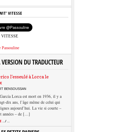
WIT’ VITESSE
’ VITESSE
 Passouline
rico l’esseulé à Lorca le
x
ERT BENSOUSSAN
García Lorca est mort en 1936, il y a
ngt-dix ans, l’âge même de celui qui
 lignes aujourd’hui. La vie si courte –
it années – de […]
TE
.../ ...