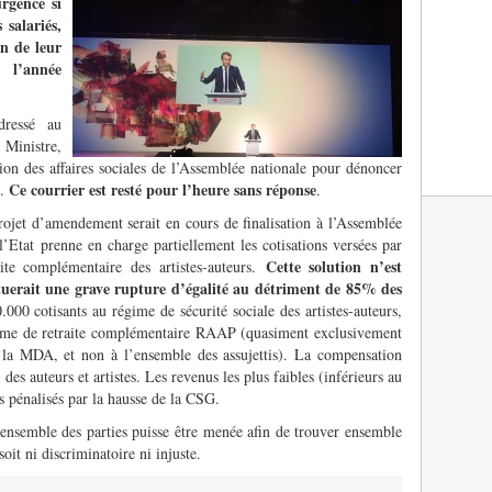
urgence si
salariés,
n de leur
 l’année
ressé au
 Ministre,
on des affaires sociales de l’Assemblée nationale pour dénoncer
Ce courrier est resté pour l’heure sans réponse
e.
.
ojet d’amendement serait en cours de finalisation à l’Assemblée
 l’Etat prenne en charge partiellement les cotisations versées par
Cette solution n’est
te complémentaire des artistes-auteurs.
tuerait une grave rupture d’égalité au détriment de 85% des
0.000 cotisants au régime de sécurité sociale des artistes-auteurs,
égime de retraite complémentaire RAAP (quasiment exclusivement
 la MDA, et non à l’ensemble des assujettis). La compensation
es auteurs et artistes. Les revenus les plus faibles (inférieurs au
ls pénalisés par la hausse de la CSG.
l’ensemble des parties puisse être menée afin de trouver ensemble
oit ni discriminatoire ni injuste.