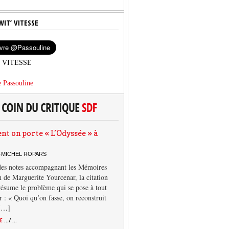
WIT’ VITESSE
’ VITESSE
 Passouline
 on porte « L’Odyssée » à
-MICHEL ROPARS
des notes accompagnant les Mémoires
 de Marguerite Yourcenar, la citation
résume le problème qui se pose à tout
r : « Quoi qu’on fasse, on reconstruit
 […]
TE
.../ ...