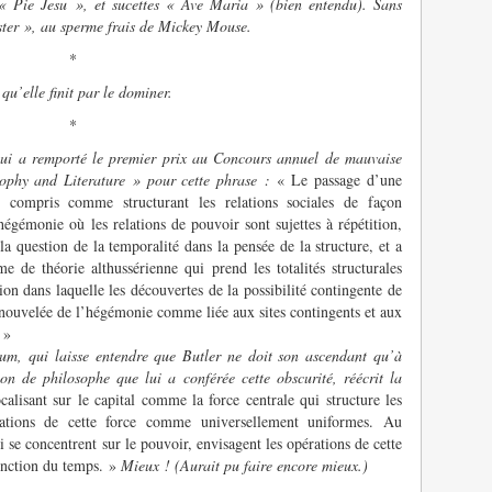
« Pie Jesu », et sucettes « Ave Maria » (bien entendu). Sans
ster », au sperme frais de Mickey Mouse.
*
qu’elle finit par le dominer.
*
 qui a remporté le premier prix au Concours annuel de mauvaise
sophy and Literature » pour cette phrase :
« Le passage d’une
st compris comme structurant les relations sociales de façon
gémonie où les relations de pouvoir sont sujettes à répétition,
la question de la temporalité dans la pensée de la structure, et a
de théorie althussérienne qui prend les totalités structurales
on dans laquelle les découvertes de la possibilité contingente de
enouvelée de l’hégémonie comme liée aux sites contingents et aux
 »
m, qui laisse entendre que Butler ne doit son ascendant qu’à
ion de philosophe que lui a conférée cette obscurité, réécrit la
calisant sur le capital comme la force centrale qui structure les
pérations de cette force comme universellement uniformes. Au
ui se concentrent sur le pouvoir, envisagent les opérations de cette
onction du temps. »
Mieux ! (Aurait pu faire encore mieux.)