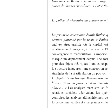
Guimauve « Miserere », sucres d’orge 
parler des barres chocolatées « Pater No
La police, si nécessaire au gouvernement 
La féministe américaine Judith Butler,
écriture patronné par la revue « Philo
analyse structuraliste où le capital e
relativement homogène, à une vue de l’hé
convergence et réarticulation, a importé 
marqué un déplacement depuis une forme 
pour des objets théoriques à une concepti
la structure inaugurent une conception r
stratégies de la réarticulation du pouvoir.
La féministe américaine Martha Nussbau
l’obscurité de sa prose, et à la réputat
phrase :
« Les analyses marxistes, se fo
relations sociales, décrivaient les o
contraire, les analyses althussériennes, q
force comme variées et changeantes en f