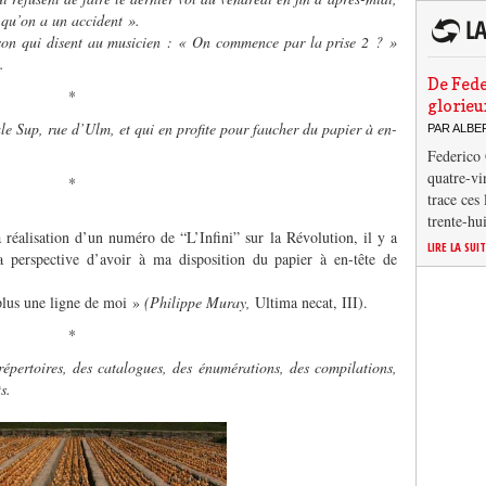
 qu’on a un accident ».
u son qui disent au musicien : « On commence par la prise 2 ? »
.
De Fede
*
glorieu
ale Sup, rue d’Ulm, et qui en profite pour faucher du papier à en-
PAR ALB
Federico 
quatre-vi
*
trace ces
trente-hu
réalisation d’un numéro de “L’Infini” sur la Révolution, il y a
LIRE LA SUI
la perspective d’avoir à ma disposition du papier à en-tête de
 plus une ligne de moi »
(Philippe Muray,
Ultima necat, III).
*
 répertoires, des catalogues, des énumérations, des compilations,
s.