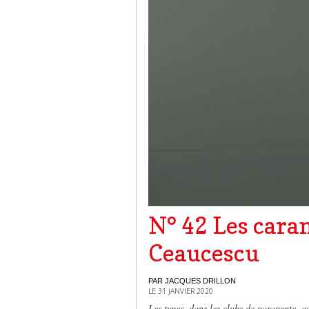
N° 42 Les cara
Ceaucescu
PAR JACQUES DRILLON
LE 31 JANVIER 2020
Les types, dans les clubs de parapente, qu