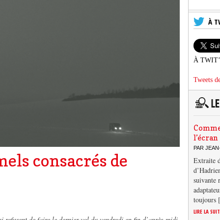
À T
À TWIT
Tweets de
Comment
l’écran
PAR JEAN
mels consacrés de
Extraite 
d’Hadrien
suivante 
adaptateu
toujours
LIRE LA SUI
i refusent de faire le dernier vol du vendredi en fin d’après-midi,