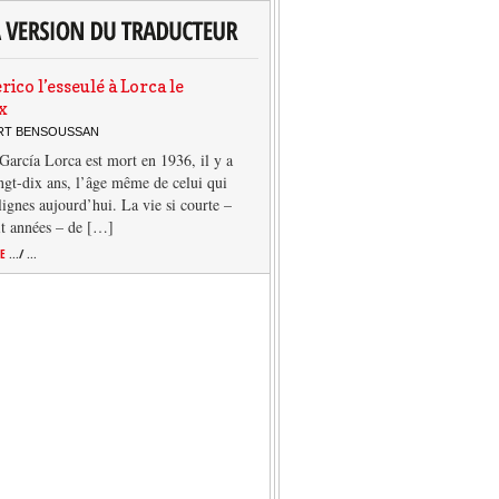
rico l’esseulé à Lorca le
x
ERT BENSOUSSAN
García Lorca est mort en 1936, il y a
ngt-dix ans, l’âge même de celui qui
 lignes aujourd’hui. La vie si courte –
it années – de […]
TE
.../ ...