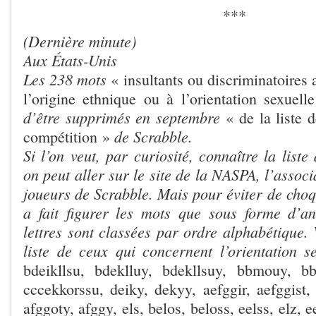
***
(Dernière minute)
Aux États-Unis
Les 238 mots
« insultants ou discriminatoires a
l’origine ethnique ou à l’orientation sexuell
d’être supprimés en septembre
« de la liste 
de Scrabble.
compétition »
Si l’on veut, par curiosité, connaître la list
on peut aller sur le site de la NASPA, l’assoc
joueurs de Scrabble. Mais pour éviter de choqu
a fait figurer les mots que sous forme d’a
lettres sont classées par ordre alphabétique.
liste de ceux qui concernent l’orientation s
bdeikllsu, bdeklluy, bdekllsuy, bbmouy, b
cccekkorssu, deiky, dekyy, aefggir, aefggist, 
afggoty, afggy, els, belos, beloss, eelss, elz, e