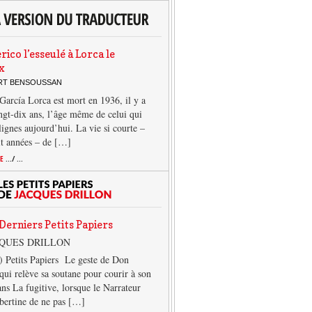
rico l’esseulé à Lorca le
x
ERT BENSOUSSAN
García Lorca est mort en 1936, il y a
ngt-dix ans, l’âge même de celui qui
 lignes aujourd’hui. La vie si courte –
it années – de […]
TE
.../ ...
Derniers Petits Papiers
CQUES DRILLON
) Petits Papiers Le geste de Don
qui relève sa soutane pour courir à son
ans La fugitive, lorsque le Narrateur
lbertine de ne pas […]