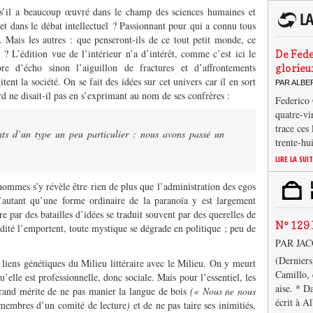
e s’il a beaucoup œuvré dans le champ des sciences humaines et
es et dans le débat intellectuel ? Passionnant pour qui a connu tous
e. Mais les autres : que penseront-ils de ce tout petit monde, ce
 L’édition vue de l’intérieur n’a d’intérêt, comme c’est ici le
De Fede
re d’écho sinon l’aiguillon de fractures et d’affrontements
glorieu
nt la société. On se fait des idées sur cet univers car il en sort
PAR ALB
 ne disait-il pas en s’exprimant au nom de ses confrères :
Federico 
quatre-vi
trace ces
 d’un type un peu particulier : nous avons passé un
trente-hu
LIRE LA SUI
ommes s’y révèle être rien de plus que l’administration des egos
d’autant qu’une forme ordinaire de la paranoïa y est largement
re par des batailles d’idées se traduit souvent par des querelles de
N° 129 
idité l’emportent, toute mystique se dégrade en politique ; peu de
PAR JA
(Derniers
s liens génétiques du Milieu littéraire avec le Milieu. On y meurt
Camillo, 
u’elle est professionnelle, donc sociale. Mais pour l’essentiel, les
aise. * D
rand mérite de ne pas manier la langue de bois
(« Nous ne nous
écrit à A
 membres d’un comité de lecture
)
et de ne pas taire ses inimitiés,