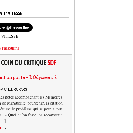
WIT’ VITESSE
’ VITESSE
 Passouline
 on porte « L’Odyssée » à
-MICHEL ROPARS
des notes accompagnant les Mémoires
 de Marguerite Yourcenar, la citation
résume le problème qui se pose à tout
r : « Quoi qu’on fasse, on reconstruit
 […]
TE
.../ ...