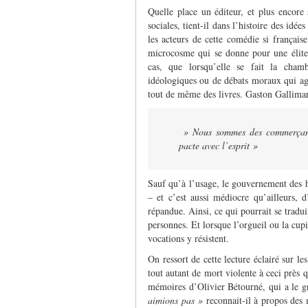
Quelle place un éditeur, et plus encor
sociales, tient-il dans l’histoire des idé
les acteurs de cette comédie si français
microcosme qui se donne pour une élite ?
cas, que lorsqu’elle se fait la chamb
idéologiques ou de débats moraux qui agite
tout de même des livres. Gaston Gallimard
» Nous sommes des commerçants
pacte avec l’esprit »
Sauf qu’à l’usage, le gouvernement des h
– et c’est aussi médiocre qu’ailleurs, 
répandue. Ainsi, ce qui pourrait se tradui
personnes. Et lorsque l’orgueil ou la cup
vocations y résistent.
On ressort de cette lecture éclairé sur le
tout autant de mort violente à ceci près q
mémoires d’Olivier Bétourné, qui a le g
aimions pas »
reconnait-il à propos des