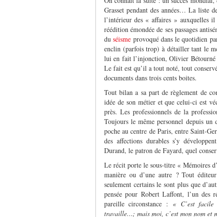
On connait la suite : un succès mondial, 
Grasset pendant des années… La liste de 
l’intérieur des « affaires » auxquelles il
réédition émondée de ses passages antis
du
séisme
provoqué dans le quotidien pa
enclin (parfois trop) à détailler tant le m
lui en fait l’injonction, Olivier Bétourné
Le fait est qu’il a tout noté, tout conserv
documents dans trois cents boites.
Tout bilan a sa part de règlement de co
idée de son métier et que celui-ci est v
près. Les professionnels de la professio
Toujours le même personnel depuis un d
poche au centre de Paris, entre Saint-Ge
des affections durables s’y développen
Durand, le patron de Fayard, quel conserv
Le récit porte le sous-titre « Mémoires d
manière ou d’une autre ? Tout éditeur
seulement certains le sont plus que d’au
pensée pour Robert Laffont, l’un des r
pareille circonstance :
« C’est facile
travaille…; mais moi, c’est mon nom et m