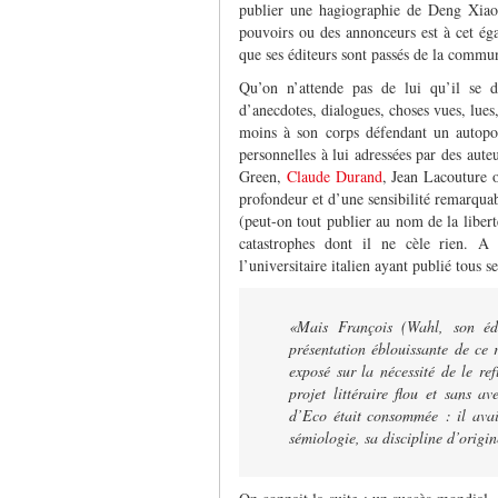
publier une hagiographie de Deng Xiaopi
pouvoirs ou des annonceurs est à cet éga
que ses éditeurs sont passés de la commu
Qu’on n’attende pas de lui qu’il se 
d’anecdotes, dialogues, choses vues, lues,
moins à son corps défendant un autoport
personnelles à lui adressées par des aute
Green,
Claude Durand
, Jean Lacouture o
profondeur et d’une sensibilité remarquab
(peut-on tout publier au nom de la libert
catastrophes dont il ne cèle rien. A 
l’universitaire italien ayant publié tous s
«Mais François (Wahl, son édi
présentation éblouissante de ce
exposé sur la nécessité de le re
projet littéraire flou et sans 
d’Eco était consommée : il avai
sémiologie, sa discipline d’origin