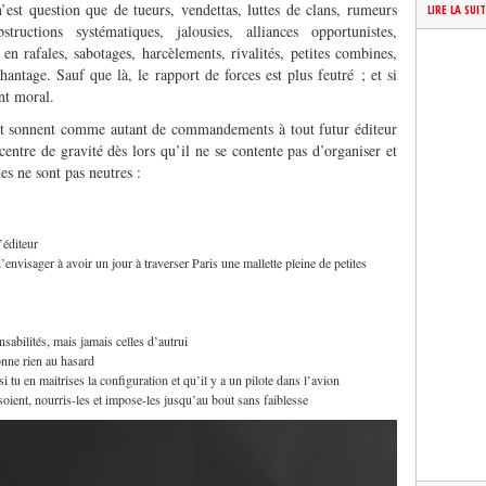
n’est question que de tueurs, vendettas, luttes de clans, rumeurs
LIRE LA SUI
bstructions systématiques, jalousies, alliances opportunistes,
n rafales, sabotages, harcèlements, rivalités, petites combines,
antage. Sauf que là, le rapport de forces est plus feutré ; et si
ent moral.
cit sonnent comme autant de commandements à tout futur éditeur
 centre de gravité dès lors qu’il ne se contente pas d’organiser et
s ne sont pas neutres :
’éditeur
’envisager à avoir un jour à traverser Paris une mallette pleine de petites
sabilités, mais jamais celles d’autrui
nne rien au hasard
tu en maitrises la configuration et qu’il y a un pilote dans l’avion
 soient, nourris-les et impose-les jusqu’au bout sans faiblesse