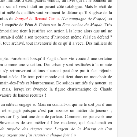
des millions d’exemplaires vendus, un livre qui fit le bonheur de
« ses » livres induit un pesant côté catalogue. Mais le récit de
 fut mêlé ès-qualités vaut vraiment le détour qu’il s’agisse de la
émites du
Journal
de Renaud Camus
(La campagne de France)
ou
r l’enquête de Péan & Cohen sur la
Face cachée du Monde.
Très
émorialiste tient à justifier son action à la lettre alors que nul ne
 aurait-il cédé à son tropisme d’historien même s’il s’en défend ?
é, tout archivé, tout inventorié de ce qu’il a vécu. Des milliers de
mpte. Forcément lorsqu’il s’agit d’une vie vouée à une certaine
écu comme une vocation. Des crises y sont restituées à la minute
n s’y retrouveront et tous n’auront peut-être pas à s’en réjouir.
emi-siècle. Un tout petit monde qui tient dans un mouchoir de
rmain-des-Prés et Montparnasse. De solides amitiés s’y nouent, et
t mais, lorsqu’est évoquée la figure charismatique de Claude
atoire de haines recuites !
’un éditeur engagé ». Mais en connait-on qui ne le soit pas d’une
 est engagé puisque c’est par essence un métier de joueurs ;
tres car il y faut une âme de parieur. Comment ne pas avoir une
éinventeurs de son métier à l’ère moderne, qui s’exclamait en
 de prendre des risques avec l’argent de la Maison où l’on
on argent que j’ai risqués à chaque fois ! »