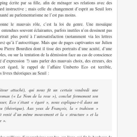
ng écrite par sa fille, afin de ménager ses relations avec des
rd instructive ; mais celle du changement d’esprit au Seuil lors
nauté au parlementarisme ne l’est pas moins.
donne le mauvais rôle, c’est la loi du genre. Une mosaïque
 entendues souvent éclairantes, parfois inutiles n’en dessinent pas
rait plus porté à l’autosatisfaction (notamment via les lettres
urs) qu’à l’autocritique. Mais que de pages captivantes sur Julien
u Pierre Bourdieu dont il tisse des portraits d’une acuité, d’une
les, ou sur la tentation de la démission face au cas de conscience
é d’expression ?) sans parler des mauvais choix, des erreurs, des
cet égard, le rappel de l’affaire Umberto Eco est terrible,
es livres théoriques au Seuil :
teur attaché), qui nous fit un certain vendredi une
 roman (« Le Nom de la rose »), conclut fermement son
fuser, Eco s’étant « égaré », nous expliqua-t-il dans un
aveu (théorique). Aux yeux de François, la « trahison »
t renié d’un même mouvement et la « structure » et la
e ».