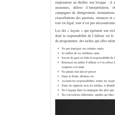
empruntent au thriller son lexique : il 
assassines, délires d’interprétation, o
campagnes de dénigrement, insinuations e
exacerbations des passions, menaces et ch
tout est légal, tout n’est pas nécessairem
Les dix « leçons » qui égrènent son ré
dont la responsabilité de l’éditeur est le
de programmer, des taches qui elles-même
Ne pas transiger sur certains sujets
Se méfier de ses meilleurs amis
Savoir de quoi est faite la responsabilité de l
Renoncer au métier d’éditeur si l’on refuse d
coupures à la main
Ne jamais rien laisser passer
Dans le doute, abstiens-toi
Assume tes responsabilités, toutes tes respon
Dans tes rapports avec les médias, n’abando
Ne t’engage dans la campagne des prix que si 
Tes convictions éditoriales, quelles qu’elles