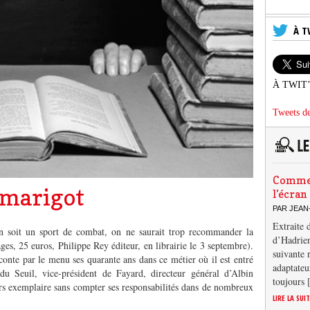
À T
À TWIT
Tweets de
Comment
 marigot
l’écran
PAR JEAN
Extraite 
n soit un sport de combat, on ne saurait trop recommander la
d’Hadrien
es, 25 euros, Philippe Rey éditeur, en librairie le 3 septembre).
suivante 
onte par le menu ses quarante ans dans ce métier où il est entré
adaptateu
du Seuil, vice-président de Fayard, directeur général d’Albin
toujours
rs exemplaire sans compter ses responsabilités dans de nombreux
LIRE LA SUI