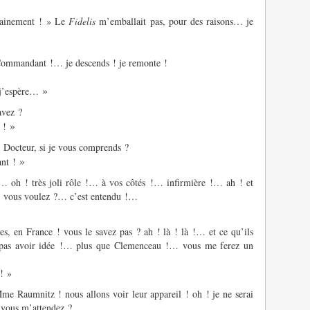
ainement ! » Le
Fidelis
m’emballait pas, pour des raisons… je
Commandant !… je descends ! je remonte !
»
j’espère…
avez ?
»
 !
, Docteur, si je vous comprends ?
»
nt !
… oh ! très joli rôle !… à vos côtés !… infirmière !… ah ! et
?… vous voulez ?… c’est entendu !…
tes, en France ! vous le savez pas ? ah ! là ! là !… et ce qu’ils
pas avoir idée !… plus que Clemenceau !… vous me ferez un
! »
me Raumnitz ! nous allons voir leur appareil ! oh ! je ne serai
 vous m’attendez ?