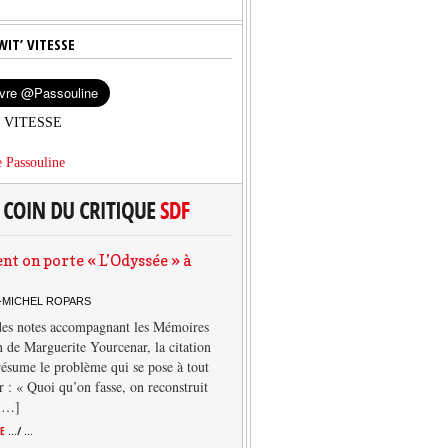
WIT’ VITESSE
’ VITESSE
 Passouline
 on porte « L’Odyssée » à
-MICHEL ROPARS
des notes accompagnant les Mémoires
 de Marguerite Yourcenar, la citation
résume le problème qui se pose à tout
r : « Quoi qu’on fasse, on reconstruit
 […]
TE
.../ ...