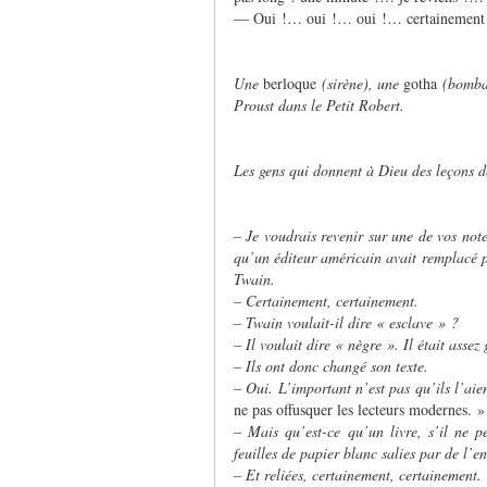
— Oui !… oui !… oui !… certainement
Une
berloque
(sirène), une
gotha
(bombar
Proust dans le Petit Robert.
Les gens qui donnent à Dieu des leçons d
– Je voudrais revenir sur une de vos not
qu’un éditeur américain avait remplacé 
Twain.
– Certainement, certainement.
– Twain voulait-il dire « esclave » ?
– Il voulait dire « nègre ». Il était asse
– Ils ont donc changé son texte.
– Oui. L’important n’est pas qu’ils l’aie
ne pas offusquer les lecteurs modernes. »
– Mais qu’est-ce qu’un livre, s’il ne 
feuilles de papier blanc salies par de l’en
– Et reliées, certainement, certainement.