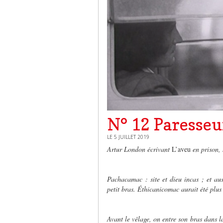
N° 12 Paresse
LE 5 JUILLET 2019
Artur London écrivant
L’aveu
en prison, s
Pachacamac : site et dieu incas ; et a
petit bras. Éthicanicomac aurait été plus c
Avant le vêlage, on entre son bras dans la