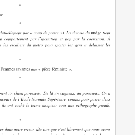
*
r.
*
abituellement par « coup de pouce »). La théorie du
nudge
tient
n comportement par l’incitation et non par la coercition. À
les escaliers du métro pour inciter les gens à délaisser les
*
s
Femmes savantes
une
« pièce féministe »
.
*
ent un chien paresseux. De là un cagneux, un paresseux. On a
oncours de l’École Normale Supérieure, connus pour passer deux
s, ils ont caché le terme moqueur sous une orthographe pseudo
*
r dans notre erreur, dès lors que c’est librement que nous avons