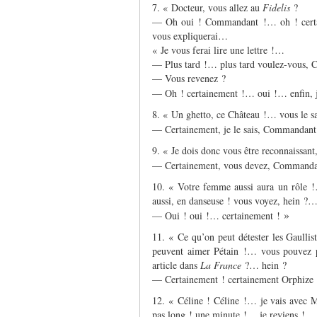
7. « Docteur, vous allez au
Fidelis
?
— Oh oui ! Commandant !… oh ! cert
vous expliquerai…
« Je vous ferai lire une lettre !…
— Plus tard !… plus tard voulez-vous, 
— Vous revenez ?
— Oh ! certainement !… oui !… enfin, 
8. « Un ghetto, ce Château !… vous le s
— Certainement, je le sais, Commandant
9. « Je dois donc vous être reconnaissant
— Certainement, vous devez, Commanda
10. « Votre femme aussi aura un rôle !
aussi, en danseuse ! vous voyez, hein 
»
— Oui ! oui !… certainement !
11. « Ce qu’on peut détester les Gaullis
peuvent aimer Pétain !… vous pouvez 
article dans
La France
?… hein ?
— Certainement ! certainement Orphize 
12. « Céline ! Céline !… je vais avec M
pas long ! une minute !… je reviens !…