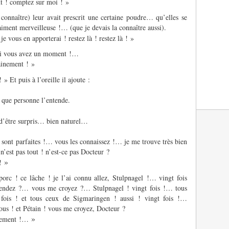
 ! comptez sur moi ! »
onnaître) leur avait prescrit une certaine poudre… qu’elles se
aiment merveilleuse !… (que je devais la connaître aussi).
 vous en apporterai ! restez là ! restez là ! »
 si vous avez un moment !…
inement ! »
 » Et puis à l’oreille il ajoute :
r que personne l’entende.
 d’être surpris… bien naturel…
s sont parfaites !… vous les connaissez !… je me trouve très bien
n’est pas tout ! n’est-ce pas Docteur ?
»
!
porc ! ce lâche ! je l’ai connu allez, Stulpnagel !… vingt fois
ntendez ?… vous me croyez ?… Stulpnagel ! vingt fois !… tous
fois ! et tous ceux de Sigmaringen ! aussi ! vingt fois !…
 tous ! et Pétain ! vous me croyez, Docteur ?
»
nement !…