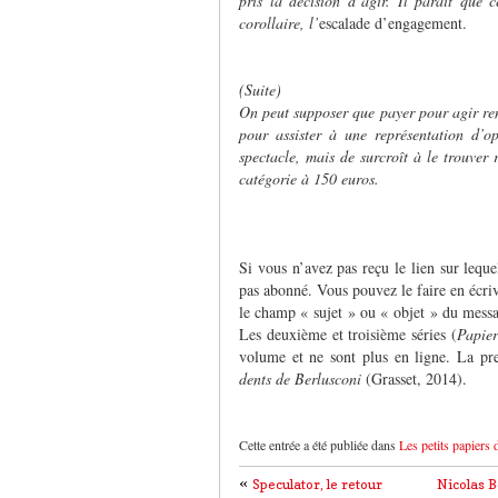
pris la décision d’agir. Il paraît que 
corollaire, l’
escalade d’engagement.
(Suite)
On peut supposer que payer pour agir ren
pour assister à une représentation d’o
spectacle, mais de surcroît à le trouver 
catégorie à 150 euros.
Si vous n’avez pas reçu le lien sur lequ
pas abonné. Vous pouvez le faire en écri
le champ « sujet » ou « objet » du mess
Les deuxième et troisième séries (
Papier
volume et ne sont plus en ligne. La pr
dents de Berlusconi
(Grasset, 2014).
Cette entrée a été publiée dans
Les petits papiers 
«
Speculator, le retour
Nicolas B