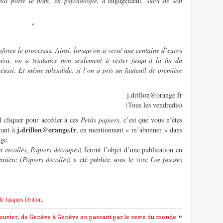
cela porte le nom, en psychologie, d’
engagement
, suivi de son
*
force le processus. Ainsi, lorsqu’on a versé une centaine d’euros
péra, on a tendance non seulement à rester jusqu’à la fin du
réussi. Et même splendide, si l’on a pris un fauteuil de première
j.drillon@orange.fr
(Tous les vendredis)
el cliquer pour accéder à ces
Petits papiers
, c’est que vous n’êtes
j.drillon@orange.fr
vant à
, en mentionnant « m’abonner » dans
age.
s recollés
,
Papiers découpés
) feront l’objet d’une publication en
emière (
Papiers décollés
) a été publiée sous le titre
Les fausses
de Jacques Drillon
.
»
ouvier, de Genève à Genève en passant par le reste du monde