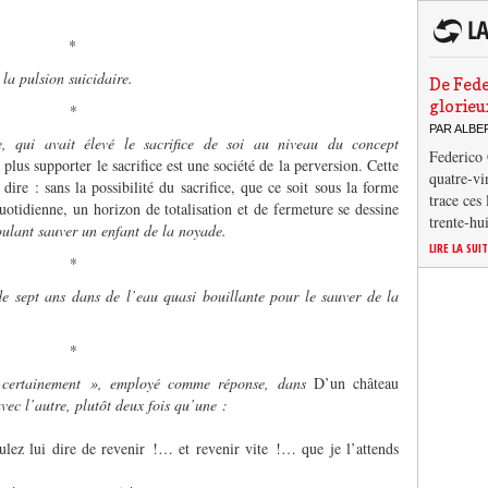
*
 la pulsion suicidaire.
De Fede
glorieu
*
PAR ALB
, qui avait élevé le sacrifice de soi au niveau du concept
Federico 
plus supporter le sacrifice est une société de la perversion. Cette
quatre-vi
dire : sans la possibilité du sacrifice, que ce soit sous la forme
trace ces
uotidienne, un horizon de totalisation et de fermeture se dessine
trente-hu
voulant sauver un enfant de la noyade.
LIRE LA SUI
*
e sept ans dans de l’eau quasi bouillante pour le sauver de la
.
*
« certainement », employé comme réponse, dans
D’un château
vec l’autre, plutôt deux fois qu’une :
lez lui dire de revenir !… et revenir vite !… que je l’attends