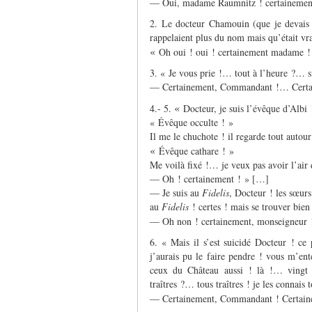
— Oui, madame Raumnitz ! certainement
2. Le docteur Chamouin (que je devais c
rappelaient plus du nom mais qu’était vr
«
Oh oui ! oui ! certainement madame ! je
3. « Je vous prie !… tout à l’heure ?…
— Certainement, Commandant !… Certa
«
4.- 5.
Docteur, je suis l’évêque d’Albi !
« Évêque occulte ! »
Il me le chuchote ! il regarde tout autou
«
Évêque cathare ! »
Me voilà fixé !… je veux pas avoir l’air
— Oh ! certainement ! » […]
— Je suis au
Fidelis
, Docteur ! les sœur
au
Fidelis
! certes ! mais se trouver bien 
— Oh non ! certainement, monseigneur 
6. « Mais il s’est suicidé Docteur ! ce 
j’aurais pu le faire pendre ! vous m’e
ceux du Château aussi ! là !… vingt 
traîtres ?… tous traîtres ! je les connais
— Certainement, Commandant ! Certai