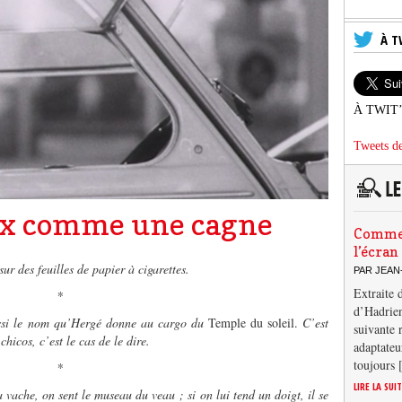
À T
À TWIT
Tweets de
ux comme une cagne
Comment
l’écran
ur des feuilles de papier à cigarettes.
PAR JEAN
Extraite 
*
d’Hadrien
ussi le nom qu’Hergé donne au cargo du
Temple du soleil.
C’est
suivante 
hicos, c’est le cas de le dire.
adaptateu
toujours
*
LIRE LA SUI
 vache, on sent le museau du veau ; si on lui tend un doigt, il se