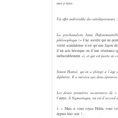
met à téter.
Un effet indésirable des antidépresseurs :
La psychanalyste Anne Dufourmantelle
philosophique
(« Une société qui ne peut 
vérité scandaleuse n’est qu’une façon de 
d’un acte héroïque ou d’une résistance q
inéluctablement »)
, et qui est morte en 
Simon Hantaï, qu’on a plongé à l’âge d
diphtérie. Il a survécu aux deux épreuves
Les douze premières occurrences de 
l’autre
. À Sigmaringen, on est d’accord a
1. « Mais si vous voyez Hilda, vous vou
depuis hier soir !…