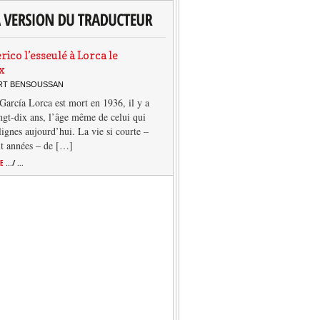
rico l’esseulé à Lorca le
x
ERT BENSOUSSAN
García Lorca est mort en 1936, il y a
ngt-dix ans, l’âge même de celui qui
 lignes aujourd’hui. La vie si courte –
it années – de […]
TE
.../ ...