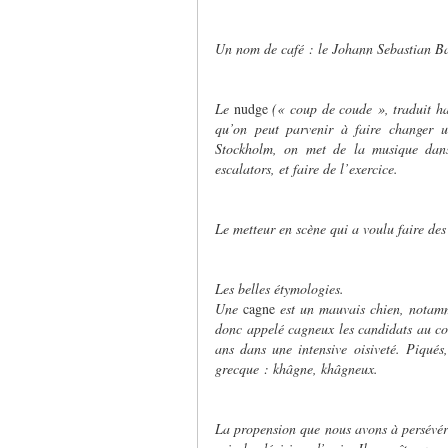
Un nom de café : le Johann Sebastian Ba
Le
nudge
(« coup de coude », traduit h
qu’on peut parvenir à faire changer u
Stockholm, on met de la musique dans 
escalators, et faire de l’exercice.
Le metteur en scène qui a voulu faire de
Les belles étymologies.
Une
cagne
est un mauvais chien, notamm
donc appelé cagneux les candidats au c
ans dans une intensive oisiveté. Piqué
grecque : khâgne, khâgneux.
La propension que nous avons à persévére