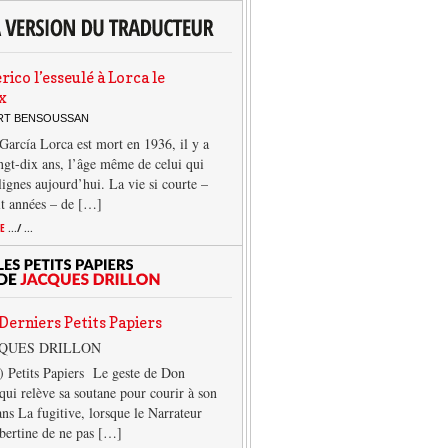
rico l’esseulé à Lorca le
x
ERT BENSOUSSAN
García Lorca est mort en 1936, il y a
ngt-dix ans, l’âge même de celui qui
 lignes aujourd’hui. La vie si courte –
it années – de […]
TE
.../ ...
Derniers Petits Papiers
CQUES DRILLON
) Petits Papiers Le geste de Don
qui relève sa soutane pour courir à son
ans La fugitive, lorsque le Narrateur
lbertine de ne pas […]