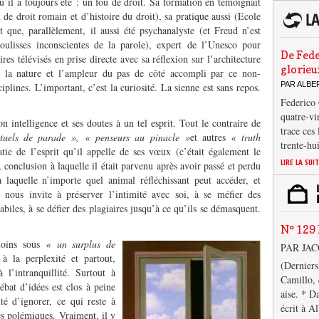
il a toujours été : un fou de droit. Sa formation en témoignait
 de droit romain et d’histoire du droit), sa pratique aussi (Ecole
 que, parallèlement, il aussi été psychanalyste (et Freud n’est
oulisses inconscientes de la parole), expert de l’Unesco pour
De Fede
es télévisés en prise directe avec sa réflexion sur l’architecture
glorieu
 la nature et l’ampleur du pas de côté accompli par ce non-
PAR ALB
plines. L’important, c’est la curiosité. La sienne est sans repos.
Federico 
quatre-vi
 intelligence et ses doutes à un tel esprit. Tout le contraire de
trace ces
ectuels de parade »,
« penseurs au pinacle »
et autres
« truth
trente-hu
ratie de l’esprit qu’il appelle de ses vœux (c’était également le
LIRE LA SUI
 conclusion à laquelle il était parvenu après avoir passé et perdu
 laquelle n’importe quel animal réfléchissant peut accéder, et
l nous invite à préserver l’intimité avec soi, à se méfier des
biles, à se défier des plagiaires jusqu’à ce qu’ils se démasquent.
N° 129 
moins sous
« un surplus de
PAR JA
à la perplexité et partout,
(Derniers
 l’intranquillité. Surtout à
Camillo, 
ébat d’idées est clos à peine
aise. * D
té d’ignorer, ce qui reste à
écrit à A
s polémiques. Vraiment, il y