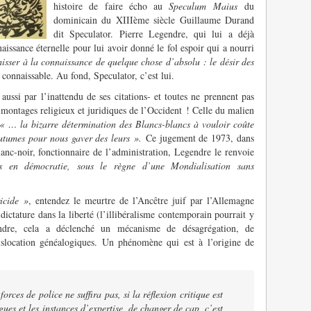
histoire de faire écho au
Speculum Maius
du
dominicain du XIIIème siècle Guillaume Durand
dit Speculator. Pierre Legendre, qui lui a déjà
aissance éternelle pour lui avoir donné le fol espoir qui a nourri
hisser à la connaissance de quelque chose d’absolu : le désir des
 connaissable. Au fond, Speculator, c’est lui.
t aussi par l’inattendu de ses citations- et toutes ne prennent pas
 montages religieux et juridiques de l’Occident ! Celle du malien
« … la bizarre détermination des Blancs-blancs à vouloir coûte
outumes pour nous gaver des leurs ».
Ce jugement de 1973, dans
lanc-noir, fonctionnaire de l’administration, Legendre le renvoie
ts en démocratie, sous le règne d’une Mondialisation sans
icide »
, entendez le meurtre de l’Ancêtre juif par l’Allemagne
dictature dans la liberté (l’illibéralisme contemporain pourrait y
dre, cela a déclenché un mécanisme de désagrégation, de
dislocation généalogiques. Un phénomène qui est à l’origine de
orces de police ne suffira pas, si la réflexion critique est
gues et les instances d’expertise, de changer de cap, c’est