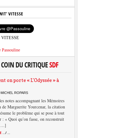
WIT’ VITESSE
’ VITESSE
 Passouline
 on porte « L’Odyssée » à
-MICHEL ROPARS
des notes accompagnant les Mémoires
 de Marguerite Yourcenar, la citation
résume le problème qui se pose à tout
r : « Quoi qu’on fasse, on reconstruit
 […]
TE
.../ ...