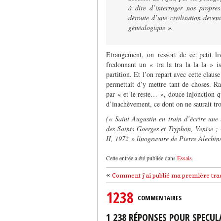
à dire d’interroger nos propres
déroute d’une civilisation deven
généalogique ».
Etrangement, on ressort de ce petit li
fredonnant un « tra la tra la la la » 
partition. Et l’on repart avec cette claus
permettait d’y mettre tant de choses. R
par « et le reste… », douce injonction q
d’inachèvement, ce dont on ne saurait tro
(« Saint Augustin en train d’écrire une
des Saints Goerges et Tryphon, Venise ;
II, 1972 » linogravure de Pierre Alechi
Cette entrée a été publiée dans
Essais
.
«
Comment j’ai publié ma première tra
1238
COMMENTAIRES
1 238 RÉPONSES POUR SPECUL