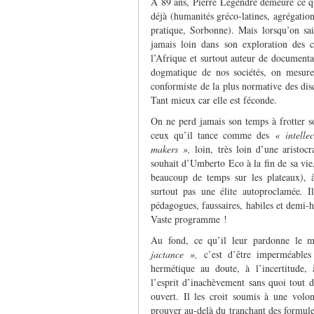
A 89 ans, Pierre Legendre demeure ce qu’
déjà (humanités gréco-latines, agrégation
pratique, Sorbonne). Mais lorsqu’on sait
jamais loin dans son exploration des c
l’Afrique et surtout auteur de documentair
dogmatique de nos sociétés, on mesure
conformiste de la plus normative des disci
Tant mieux car elle est féconde.
On ne perd jamais son temps à frotter son
ceux qu’il tance comme des
« intell
makers »,
loin, très loin d’une aristoc
souhait d’Umberto Eco à la fin de sa vie,
beaucoup de temps sur les plateaux), à
surtout pas une élite autoproclamée
.
I
pédagogues, faussaires, habiles et demi-ha
Vaste programme !
Au fond, ce qu’il leur pardonne le 
jactance »,
c’est d’être imperméables 
hermétique au doute, à l’incertitude, à
l’esprit d’inachèvement sans quoi tout d
ouvert. Il les croit soumis à une volon
prouver au-delà du tranchant des formule