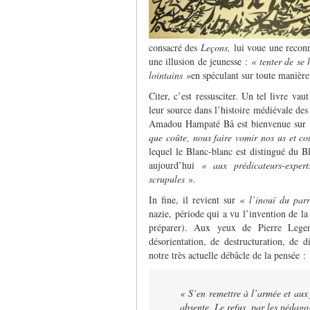
consacré des
Leçons,
lui voue une reconn
une illusion de jeunesse :
« tenter de se 
lointains »
en spéculant sur toute manière
Citer, c’est ressusciter. Un tel livre vau
leur source dans l’histoire médiévale des
Amadou Hampaté Bâ est bienvenue sur
que coûte, nous faire vomir nos us et c
lequel le Blanc-blanc est distingué du B
aujourd’hui
« aux prédicateurs-exper
scrupules
».
In fine, il revient sur
« l’inouï du parr
nazie, période qui a vu l’invention de la 
préparer). Aux yeux de Pierre Legen
désorientation, de destructuration, de 
notre très actuelle débâcle de la pensée :
« S’en remettre à l’armée et aux f
absente. Le refus, par les pédago