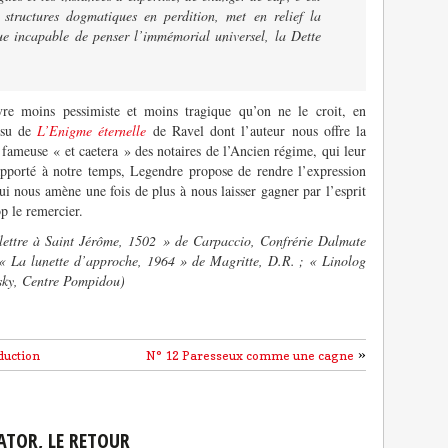
 structures dogmatiques en perdition, met en relief la
ue incapable de penser l’immémorial universel, la Dette
vre moins pessimiste et moins tragique qu’on ne le croit, en
issu de
L’Enigme éternelle
de Ravel dont l’auteur nous offre la
e fameuse « et caetera » des notaires de l’Ancien régime, qui leur
apporté à notre temps, Legendre propose de rendre l’expression
ui nous amène une fois de plus à nous laisser gagner par l’esprit
p le remercier.
 lettre à Saint Jérôme, 1502 » de Carpaccio, Confrérie Dalmate
 « La lunette d’approche, 1964 » de Magritte, D.R. ; « Linolog
nsky, Centre Pompidou)
»
duction
N° 12 Paresseux comme une cagne
ATOR, LE RETOUR