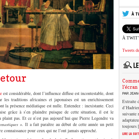
À T
À TWIT
Tweets de
retour
Comment
l’écran
e
est considérable, dont l’influence diffuse est incontestable, dont
PAR JEAN
 les traditions africaines et japonaises est un enrichissement
Extraite 
nt la présence médiatique est nulle. Entendez : inexistante. Ceci
d’Hadrien
ise grâce à s’en plaindre puisque de cette situation, il est le
suivante 
en plaint pas. Et ce n’est pas aujourd’hui que Pierre Legendre va
adaptateu
onastiques ».
Il a fait paraître au début de cette année un petit
toujours
ire connaissance pour ceux qui ne l’ont jamais approché.
LIRE LA SUI