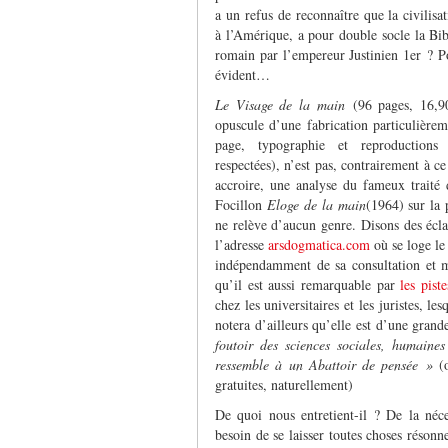
a un refus de reconnaître que la civilisa
à l’Amérique, a pour double socle la Bibl
romain par l’empereur Justinien 1
er
? Po
évident…
Le Visage de la main
(96 pages, 16,90
opuscule d’une fabrication particulièrem
page, typographie et reproductions
respectées), n’est pas, contrairement à ce 
accroire, une analyse du fameux traité d
Focillon
Eloge de la main
(1964) sur la 
ne relève d’aucun genre. Disons des éclat
l’adresse
arsdogmatica.com
où se loge le
indépendamment de sa consultation et m
qu’il est aussi remarquable par
les piste
chez les universitaires et les juristes, l
notera d’ailleurs qu’elle est d’une gran
foutoir des sciences sociales, humaines
ressemble à un Abattoir de pensée »
(
gratuites, naturellement)
De quoi nous entretient-il ? De la né
besoin de se laisser toutes choses résonn