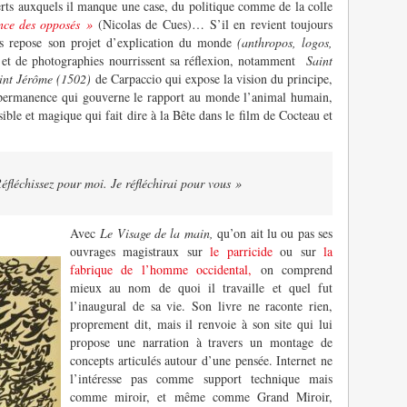
erts auxquels il manque une case, du politique comme de la colle
nce des opposés »
(Nicolas de Cues)… S’il en revient toujours
els repose son projet d’explication du monde
(anthropos, logos,
 et de photographies nourrissent sa réflexion, notamment
Saint
Saint Jérôme (1502)
de Carpaccio qui expose la vision du principe,
 permanence qui gouverne le rapport au monde l’animal humain,
ible et magique qui fait dire à la Bête dans le film de Cocteau et
Réfléchissez pour moi. Je réfléchirai pour vous »
Avec
Le Visage de la main,
qu’on ait lu ou pas ses
ouvrages magistraux sur
le parricide
ou sur
la
fabrique de l’homme occidental,
on comprend
mieux au nom de quoi il travaille et quel fut
l’inaugural de sa vie. Son livre ne raconte rien,
proprement dit, mais il renvoie à son site qui lui
propose une narration à travers un montage de
concepts articulés autour d’une pensée. Internet ne
l’intéresse pas comme support technique mais
comme miroir, et même comme Grand Miroir,