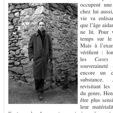
occupent une
chez lui aussi
vie va enlisa
que l’âge aidan
ne lit. Pour v
temps sur le 
Mais à l’exam
vérifient : l
Caves
les
souveraineté
encore un c
substance.
revisitant les
du genre, Hen
être plus sens
leur matérial