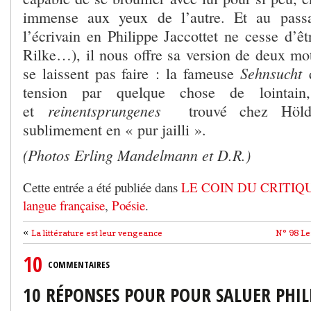
immense aux yeux de l’autre. Et au passa
l’écrivain en Philippe Jaccottet ne cesse d’êt
Rilke…), il nous offre sa version de deux mo
Sehnsucht
se laissent pas faire : la fameuse
q
tension par quelque chose de lointai
reinentsprungenes
et
trouvé chez Hölderl
sublimement en « pur jailli ».
(Photos Erling Mandelmann et D.R.)
Cette entrée a été publiée dans
LE COIN DU CRITIQ
langue française
,
Poésie
.
«
La littérature est leur vengeance
N° 98 Le
10
COMMENTAIRES
10 RÉPONSES POUR POUR SALUER PHIL