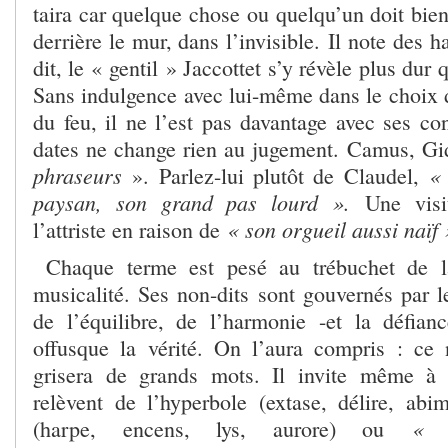
taira car quelque chose ou quelqu’un doit bien 
derrière le mur, dans l’invisible. Il note des 
dit, le « gentil » Jaccottet s’y révèle plus du
Sans indulgence avec lui-même dans le choix d
du feu, il ne l’est pas davantage avec ses co
dates ne change rien au jugement. Camus, G
phraseurs
«
». Parlez-lui plutôt de Claudel,
paysan, son grand pas lourd ».
Une visi
« son orgueil aussi naïf 
l’attriste en raison de
Chaque terme est pesé au trébuchet de l
musicalité. Ses non-dits sont gouvernés par l
de l’équilibre, de l’harmonie -et la défia
offusque la vérité. On l’aura compris : ce 
grisera de grands mots. Il invite même à l
relèvent de l’hyperbole (extase, délire, abi
« d
(harpe, encens, lys, aurore) ou