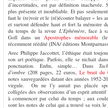
d’incertitudes, est par définition inachevée.
plus présente et inoubliable. Et pas seulement
faut le (re)voir et le (ré)écouter balayer « les 
et surtout défendre haut et fort la mémoire d
L’Ephémère
du temps de la revue
, face à s
Goll dans un
Apostrophes mémorable
(le
récemment réédité (INA/ éditions Montparnas
Avec Philippe Jaccottet, l’éthique était toujou
son art poétique. Parfois, elle se nichait da
Tac
ponctuation. Enfin, simple… Dans
d’ombre
(208 pages, 22 euros,
Le bruit du
notes sauvegardées datant des années 1952-200
virgule. On ne l’y aurait pas placée sp
colligées des observations d’un esprit attentif
à commencer par celui du temps ; aux coule
sont les notes de celui qui a trouvé sa voix le 