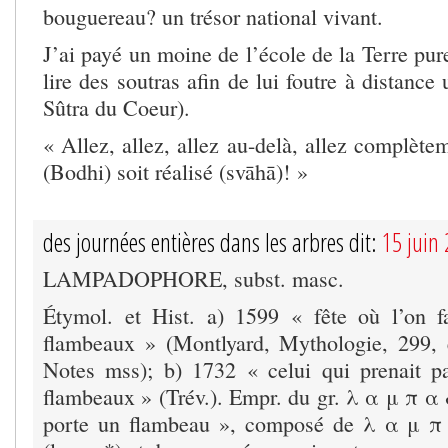
bouguereau? un trésor national vivant.
J’ai payé un moine de l’école de la Terre pure
lire des soutras afin de lui foutre à distance
Sûtra du Coeur).
« Allez, allez, allez au-delà, allez complètem
(Bodhi) soit réalisé (svāhā)! »
des journées entières dans les arbres dit:
15 juin
LAMPADOPHORE, subst. masc.
Étymol. et Hist. a) 1599 « fête où l’on f
flambeaux » (Montlyard, Mythologie, 299, 
Notes mss); b) 1732 « celui qui prenait p
flambeaux » (Trév.). Empr. du gr. λ α μ π α δ
porte un flambeau », composé de λ α μ π 