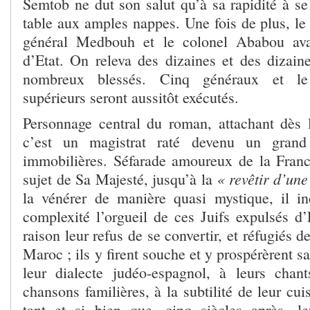
Semtob ne dut son salut qu’à sa rapidité à se
table aux amples nappes. Une fois de plus, le 
général Medbouh et le colonel Ababou ava
d’Etat. On releva des dizaines et des dizain
nombreux blessés. Cinq généraux et le 
supérieurs seront aussitôt exécutés.
Personnage central du roman, attachant dès 
c’est un magistrat raté devenu un grand 
immobilières. Séfarade amoureux de la Franc
« revêtir d’une
sujet de Sa Majesté, jusqu’à la
la vénérer de manière quasi mystique, il i
complexité l’orgueil de ces Juifs expulsés 
raison leur refus de se convertir, et réfugiés 
Maroc ; ils y firent souche et y prospérèrent s
leur dialecte judéo-espagnol, à leurs chant
chansons familières, à la subtilité de leur cui
tant et si bien que, cinq siècles après, l