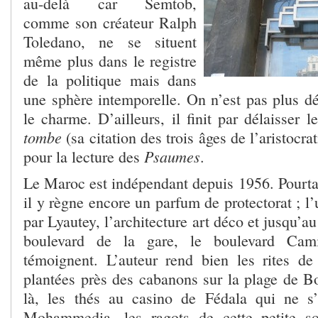
au-delà car Semtob,
comme son créateur Ralph
Toledano, ne se situent
même plus dans le registre
de la politique mais dans
une sphère intemporelle. On n’est pas plus dé
le charme. D’ailleurs, il finit par délaisser 
tombe
(sa citation des trois âges de l’aristocra
Psaumes
pour la lecture des
.
Le Maroc est indépendant depuis 1956. Pourtan
il y règne encore un parfum de protectorat ; 
par Lyautey, l’architecture art déco et jusqu’a
boulevard de la gare, le boulevard Cami
témoignent. L’auteur rend bien les rites de 
plantées près des cabanons sur la plage de 
là, les thés au casino de Fédala qui ne s’
Mohammedia, les ragots de cette petite so