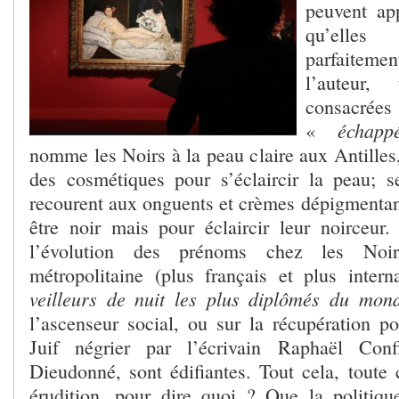
peuvent app
qu’elle
parfaiteme
l’auteur,
consa
échapp
«
nomme les Noirs à la peau claire aux Antilles
des cosmétiques pour s’éclaircir la peau; 
recourent aux onguents et crèmes dépigmentan
être noir mais pour éclaircir leur noirceur.
l’évolution des prénoms chez les Noi
métropolitaine (plus français et plus inter
veilleurs de nuit les plus diplômés du mo
l’ascenseur social, ou sur la récupération p
Juif négrier par l’écrivain Raphaël Conf
Dieudonné, sont édifiantes. Tout cela, toute c
érudition, pour dire quoi ? Que la politiqu