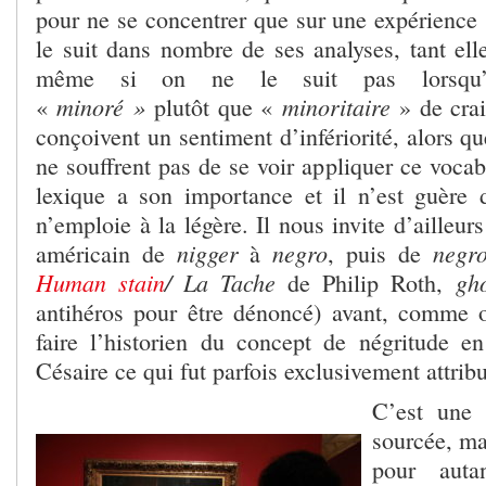
pour ne se concentrer que sur une expérience 
le suit dans nombre de ses analyses, tant ell
même si on ne le suit pas lorsqu’il 
minoré
»
minoritaire
«
plutôt que «
» de crai
conçoivent un sentiment d’infériorité, alors qu
ne souffrent pas de se voir appliquer ce vocab
lexique a son importance et il n’est guère
n’emploie à la légère. Il nous invite d’ailleur
nigger
negro
neg
américain de
à
, puis de
Human stain
/ La Tache
gh
de Philip Roth,
antihéros pour être dénoncé) avant, comme 
faire l’historien du concept de négritude en
Césaire ce qui fut parfois exclusivement attrib
C’est une 
sourcée, ma
pour auta