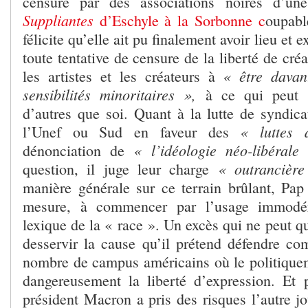
censure par des associations noires d’une
Suppliantes
d’Eschyle à la Sorbonne c
oupab
félicite qu’elle ait pu finalement avoir lieu et 
toute tentative de censure de la liberté de cré
« être davan
les artistes et les créateurs à
sensibilités minoritaires »,
à ce qui peut 
d’autres que soi. Quant à la lutte de syndica
« luttes 
l’Unef ou Sud en faveur des
« l’idéologie néo-libéral
dénonciation de
« outrancièr
question, il juge leur charge
manière générale sur ce terrain brûlant, Pap
mesure, à commencer par l’usage immodér
lexique de la « race ». Un excès qui ne peut qu
desservir la cause qu’il prétend défendre co
nombre de campus américains où le politiqueme
dangereusement la liberté d’expression. Et 
président Macron a pris des risques l’autre j