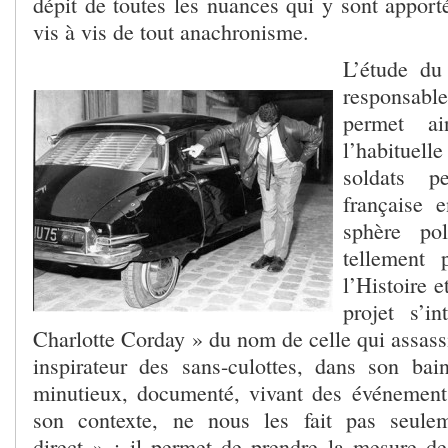
dépit de toutes les nuances qui y sont apport
vis à vis de tout anachronisme.
L’étude du
responsa
permet ai
l’habitue
soldats p
française e
sphère pol
tellement 
l’Histoire e
projet s’in
Charlotte Corday » du nom de celle qui assass
inspirateur des sans-culottes, dans son ba
minutieux, documenté, vivant des événements,
son contexte, ne nous les fait pas seule
direct » : il permet de prendre la mesure de