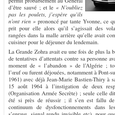
permit probablement au Général
« N’oubliez
d’être sauvé ; et le
pas les poulets, j’espère qu’ils
n’ont rien »
prononcé par tante Yvonne, ce qu
prit pour elle alors qu’il s’agissait des vol
rangées dans la malle arrière qu’elle avait c
cuisiner pour le déjeuner du lendemain.
La Grande Zohra avait eu une fois de plus la 
de tentatives d’attentats contre sa personne a
moment de « l’abandon » de l’Algérie ; tou
l’œuf ou furent déjouées, notamment à Pont-su
1961) avec déjà Jean-Marie Bastien-Thiry à sa
15 août 1964 à l’instigation de deux res
(Organisation Armée Secrète) ; seule celle di
été si près de réussir ; il s’en est fallu d
continuum de dysfonctionnements dans les
s’enraye, signal rendu invisible etc), pour q