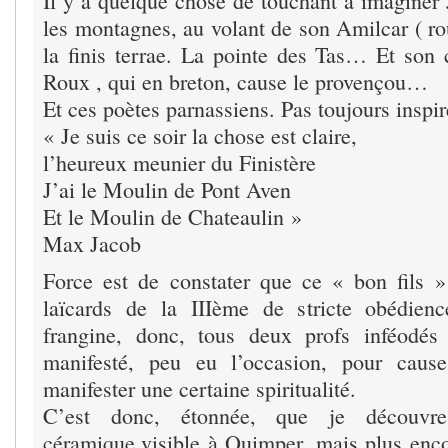
Il y a quelque chose de touchant à imaginer 
les montagnes, au volant de son Amilcar ( ro
la finis terrae. La pointe des Tas… Et son
Roux , qui en breton, cause le provençou…
Et ces poètes parnassiens. Pas toujours insp
« Je suis ce soir la chose est claire,
l’heureux meunier du Finistère
J’ai le Moulin de Pont Aven
Et le Moulin de Chateaulin »
Max Jacob
Force est de constater que ce « bon fils 
laïcards de la IIIème de stricte obédien
frangine, donc, tous deux profs inféodé
manifesté, peu eu l’occasion, pour caus
manifester une certaine spiritualité.
C’est donc, étonnée, que je découvre
céramique,visible à Quimper, mais plus encor