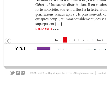
Géret… Une sacrée distribution. Il en va ains
forte notoriété, souvent diffusé à la télévision
générations venues après ; le plus souvent, cel
qu’après coup ; et immanquablement, des visa
superposent […]
LIRE LA SUITE
.../ ...
PAGE
1
2
3
4
5
...
»
LAST »
©2006-2012 La République des livres. All rights reserved
Contact