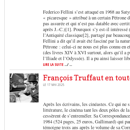
Federico Fellini s’est attaqué en 1968 au Sat
« picaresque » attribué à un certain Pétrone do
pas assurée et qui n’est pas datable avec cert
après J.-C.)[1]. Pourquoi s’y est-il intéressé
l’Antiquité classique[2], partagé par beaucou
Fellini a dit qu’il avait été fasciné par la nat
Pétrone : celui-ci ne nous est plus connu en e
(des livres XIV à XVI surtout, alors qu’il a
l’Iliade et l’Odyssée). Il a pu ainsi laisser l
LIRE LA SUITE
.../ ...
François Truffaut en tout
LE 17 MAI 2025
Après les écrivains, les cinéastes. Ce qui ne s
littérature, le cinéma tant les deux pôles de l
cessèrent de s’entremêler. Sa Correspondance
1984 (524 pages, 25 euros, Gallimard) qui par
témoigne trois ans après le volume de sa Cor