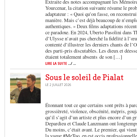
Extraite des notes accompagnant les Mémoir
Yourcenar, la citation suivante résume le pro
adaptateur : « Quoi qu’on fasse, on reconstru
manière. Mais c’est déjà beaucoup de n’emplo
authentiques. » Deux films adaptations récent
ce paradoxe. En 2024, Uberto Pasolini dans T
d’Ulysse n’avait pas cherché la fidélité à l’œu
contenté d’illustrer les derniers chants de l
des parti-pris discutables. Les dieux et déess
étaient totalement absents de son […]
LIRE LA SUITE
.../ ...
Sous le soleil de Pialat
LE 2 JUILLET 2026
Étonnant tout ce que certains sont prêts à par
grossièreté, violence, obscénité, mépris, gouja
qu’il s’agit d’un artiste et plus encore d’un g
Depardieu et Claude Lanzmann ont longtemps b
Du moins, c’était avant. Le premier, qui vien
la vague #MeToo, en est occis professionnelle