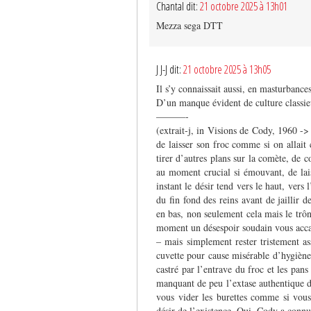
Chantal dit:
21 octobre 2025 à 13h01
Mezza sega DTT
J J-J dit:
21 octobre 2025 à 13h05
Il s’y connaissait aussi, en masturbances
D’un manque évident de culture class
———-
(extrait-j, in Visions de Cody, 1960 -
de laisser son froc comme si on allait 
tirer d’autres plans sur la comète, de c
au moment crucial si émouvant, de laisse
instant le désir tend vers le haut, vers 
du fin fond des reins avant de jaillir d
en bas, non seulement cela mais le trô
moment un désespoir soudain vous accabl
– mais simplement rester tristement as
cuvette pour cause misérable d’hygiène
castré par l’entrave du froc et les pa
manquant de peu l’extase authentique de
vous vider les burettes comme si vous
désir de l’existence. Oui, Cody a co