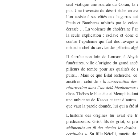
seul viatique une sourate du Coran, la
pur. Une traversée du désert riche en av
l’on assiste à ses côtés aux bagarres a
Peuls et Bambaras arbitrés par le colon
écrasée … La violence du choléra ne l’att
la seule explication : esclave et donc
contre l’épidémie qui fait des ravages a
médecin-chef du service des pèlerins algé
Il s’arrête non loin de Louxor, à Abydos
funéraires, ville d’origine du grand ancêt
pilleurs de tombe pour ses qualités de 
puits… Mais ce que Bilal recherche, ce n
ancêtres : celui de
« la conservation des 
résurrection dans l’au-delà bienheureux 
rêves Thèbes le blanche et Memphis dont e
une nubienne de Kaaou et tant d’autres 
que vaut la parole donnée, lui qui a été a
L’histoire des origines lui avait été 
prédécesseurs. Griot fils de griot, sa pro
sédimentés au fil des siècles les destins
certitudes ».
Sa fille Nételli, muette de 