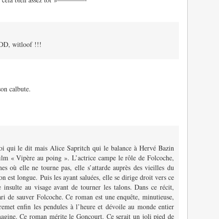
DD, witloof !!!
on calbute.
i qui le dit mais Alice Sapritch qui le balance à Hervé Bazin
ilm « Vipère au poing ». L’actrice campe le rôle de Folcoche,
es où elle ne tourne pas, elle s’attarde auprès des vieilles du
n est longue. Puis les ayant saluées, elle se dirige droit vers ce
e insulte au visage avant de tourner les talons. Dans ce récit,
ari de sauver Folcoche. Ce roman est une enquête, minutieuse,
e remet enfin les pendules à l’heure et dévoile au monde entier
imagine. Ce roman mérite le Goncourt. Ce serait un joli pied de