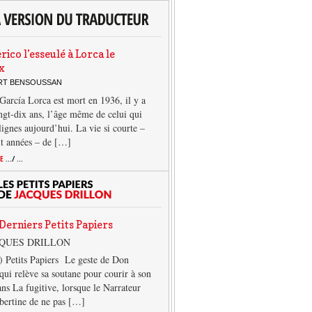
rico l’esseulé à Lorca le
x
ERT BENSOUSSAN
García Lorca est mort en 1936, il y a
ngt-dix ans, l’âge même de celui qui
 lignes aujourd’hui. La vie si courte –
it années – de […]
TE
.../ ...
Derniers Petits Papiers
CQUES DRILLON
) Petits Papiers Le geste de Don
qui relève sa soutane pour courir à son
ans La fugitive, lorsque le Narrateur
lbertine de ne pas […]