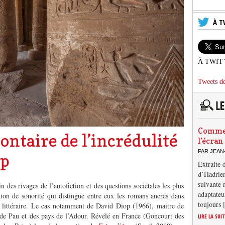
À T
À TWIT
Tweets de
Comment
ntaire de l’incrédulité
l’écran
PAR JEAN
op
Extraite 
d’Hadrien
suivante 
 des rivages de l’autofiction et des questions sociétales les plus
adaptateu
ion de sonorité qui distingue entre eux les romans ancrés dans
toujours
ée littéraire. Le cas notamment de David Diop (1966), maitre de
é de Pau et des pays de l’Adour. Révélé en France (Goncourt des
LIRE LA SUI