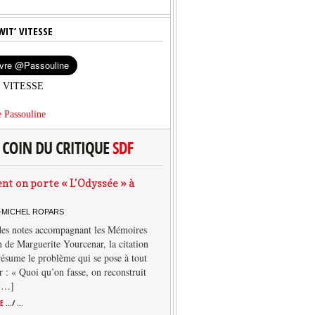
WIT’ VITESSE
’ VITESSE
 Passouline
 on porte « L’Odyssée » à
-MICHEL ROPARS
des notes accompagnant les Mémoires
 de Marguerite Yourcenar, la citation
résume le problème qui se pose à tout
r : « Quoi qu’on fasse, on reconstruit
 […]
TE
.../ ...