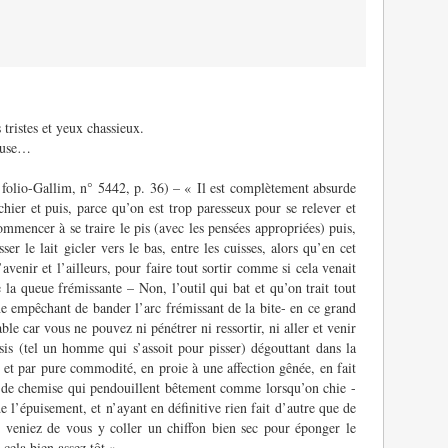
 tristes et yeux chassieux.
ieuse…
> folio-Gallim, n° 5442, p. 36) – « Il est complètement absurde
chier et puis, parce qu’on est trop paresseux pour se relever et
ommencer à se traire le pis (avec les pensées appropriées) puis,
r le lait gicler vers le bas, entre les cuisses, alors qu’en cet
l’avenir et l’ailleurs, pour faire tout sortir comme si cela venait
e la queue frémissante – Non, l’outil qui bat et qu’on trait tout
ne empêchant de bander l’arc frémissant de la bite- en ce grand
e car vous ne pouvez ni pénétrer ni ressortir, ni aller et venir
sis (tel un homme qui s’assoit pour pisser) dégouttant dans la
 et par pure commodité, en proie à une affection gênée, en fait
ns de chemise qui pendouillent bêtement comme lorsqu’on chie -
 l’épuisement, et n’ayant en définitive rien fait d’autre que de
 veniez de vous y coller un chiffon bien sec pour éponger le
nnu cela bien assez tôt »————-