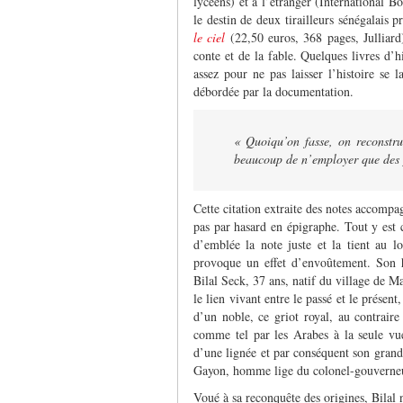
lycéens) et à l’étranger (International B
le destin de deux tirailleurs sénégalais p
le ciel
(22,50 euros, 368 pages, Julliar
conte et de la fable. Quelques livres d’hi
assez pour ne pas laisser l’histoire se l
débordée par la documentation.
« Quoiqu’on fasse, on reconstru
beaucoup de n’employer que des 
Cette citation extraite des notes accompa
pas par hasard en épigraphe. Tout y est 
d’emblée la note juste et la tient au 
provoque un effet d’envoûtement. Son 
Bilal Seck, 37 ans, natif du village de M
le lien vivant entre le passé et le présent,
d’un noble, ce griot royal, au contraire
comme tel par les Arabes à la seule v
d’une lignée et par conséquent son grand d
Gayon, homme lige du colonel-gouverneu
Voué à sa reconquête des origines, Bilal