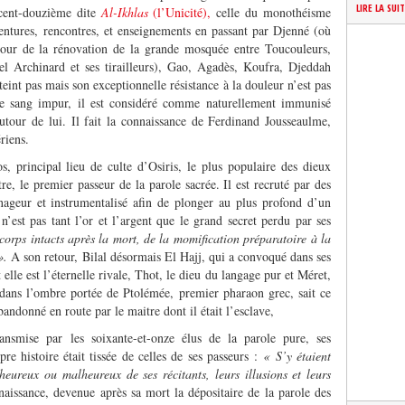
LIRE LA SUI
 cent-douzième dite
Al-Ikhlas
(l’Unicité),
celle du monothéisme
entures, rencontres, et enseignements en passant par Djenné (où
utour de la rénovation de la grande mosquée entre Toucouleurs,
el Archinard et ses tirailleurs), Gao, Agadès, Koufra, Djeddah
eint pas mais son exceptionnelle résistance à la douleur n’est pas
 de sang impur, il est considéré comme naturellement immunisé
utour de lui. Il fait la connaissance de Ferdinand Jousseaulme,
riens.
, principal lieu de culte d’Osiris, le plus populaire des dieux
re, le premier passeur de la parole sacrée. Il est recruté par des
nageur et instrumentalisé afin de plonger au plus profond d’un
’est pas tant l’or et l’argent que le grand secret perdu par ses
corps intacts après la mort, de la momification préparatoire à la
».
A son retour, Bilal désormais El Hajj, qui a convoqué dans ses
lle est l’éternelle rivale, Thot, le dieu du langage pur et Méret,
dans l’ombre portée de Ptolémée, premier pharaon grec, sait ce
bandonné en route par le maitre dont il était l’esclave,
transmise par les soixante-et-onze élus de la parole pure, ses
pre histoire était tissée de celles de ses passeurs :
« S’y étaient
 heureux ou malheureux de ses récitants, leurs illusions et leurs
naissance, devenue après sa mort la dépositaire de la parole des