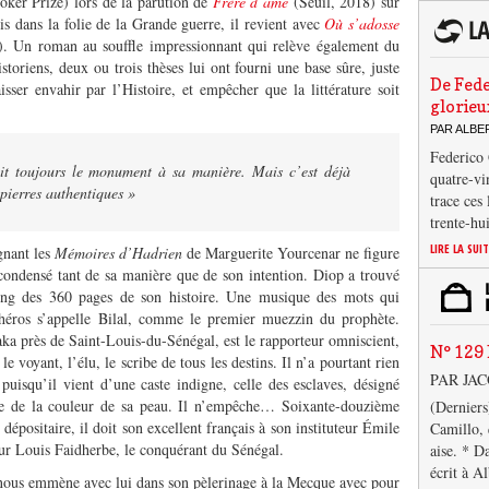
ooker Prize) lors de la parution de
Frère d’âme
(Seuil, 2018) sur
ris dans la folie de la Grande guerre, il revient avec
Où s’adosse
d). Un roman au souffle impressionnant qui relève également du
storiens, deux ou trois thèses lui ont fourni une base sûre, juste
De Fede
aisser envahir par l’Histoire, et empêcher que la littérature soit
glorieu
PAR ALB
Federico 
it toujours le monument à sa manière. Mais c’est déjà
quatre-vi
pierres authentiques »
trace ces
trente-hu
LIRE LA SUI
gnant les
Mémoires d’Hadrien
de Marguerite Yourcenar ne figure
condensé tant de sa manière que de son intention. Diop a trouvé
long des 360 pages de son histoire. Une musique des mots qui
héros s’appelle Bilal, comme le premier muezzin du prophète.
aka près de Saint-Louis-du-Sénégal, est le rapporteur omniscient,
N° 129 
 le voyant, l’élu, le scribe de tous les destins. Il n’a pourtant rien
PAR JA
 puisqu’il vient d’une caste indigne, celle des esclaves, désigné
ue de la couleur de sa peau. Il n’empêche… Soixante-douzième
(Derniers
épositaire, il doit son excellent français à son instituteur Émile
Camillo, 
r Louis Faidherbe, le conquérant du Sénégal.
aise. * D
écrit à A
 nous emmène avec lui dans son pèlerinage à la Mecque avec pour