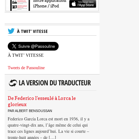
À TWIT’ VITESSE
À TWIT’ VITESSE
Tweets de Passouline
De Federico l’esseulé à Lorca le
glorieux
PAR ALBERT BENSOUSSAN
Federico García Lorca est mort en 1936, il y a
quatre-vingt-dix ans, l’âge même de celui qui
trace ces lignes aujourd’hui. La vie si courte –
trente-huit années – de […]