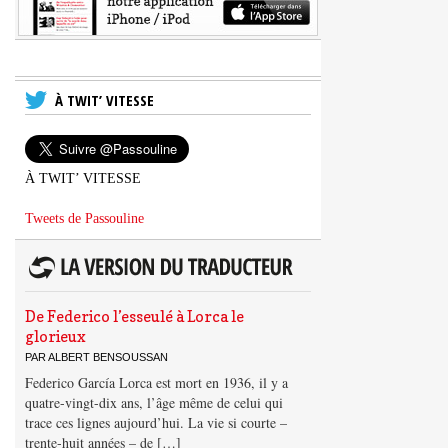
À TWIT’ VITESSE
À TWIT’ VITESSE
Tweets de Passouline
De Federico l’esseulé à Lorca le
glorieux
PAR ALBERT BENSOUSSAN
Federico García Lorca est mort en 1936, il y a
quatre-vingt-dix ans, l’âge même de celui qui
trace ces lignes aujourd’hui. La vie si courte –
trente-huit années – de […]