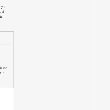
 y a
qui
te –
 à son
eur