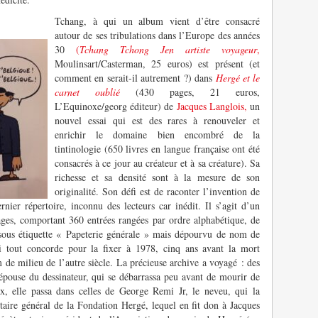
Tchang, à qui un album vient d’être consacré
autour de ses tribulations dans l’Europe des années
30
(
Tchang Tchong Jen artiste voyageur
,
Moulinsart/Casterman, 25 euros) est présent (et
comment en serait-il autrement ?) dans
Hergé et le
carnet oublié
(430 pages, 21 euros,
L’Equinoxe/georg éditeur) de
Jacques Langlois,
un
nouvel essai qui est des rares à renouveler et
enrichir le domaine bien encombré de la
tintinologie (650 livres en langue française ont été
consacrés à ce jour au créateur et à sa créature). Sa
richesse et sa densité sont à la mesure de son
originalité. Son défi est de raconter l’invention de
rnier répertoire, inconnu des lecteurs car inédit. Il s’agit d’un
ages, comportant 360 entrées rangées par ordre alphabétique, de
ous étiquette « Papeterie générale » mais dépourvu de nom de
i tout concorde pour la fixer à 1978, cinq ans avant la mort
de milieu de l’autre siècle. La précieuse archive a voyagé : des
pouse du dessinateur, qui se débarrassa peu avant de mourir de
ex, elle passa dans celles de George Remi Jr, le neveu, qui la
taire général de la Fondation Hergé, lequel en fit don à Jacques