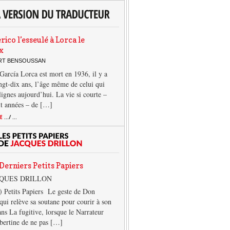
rico l’esseulé à Lorca le
x
ERT BENSOUSSAN
García Lorca est mort en 1936, il y a
ngt-dix ans, l’âge même de celui qui
 lignes aujourd’hui. La vie si courte –
it années – de […]
TE
.../ ...
Derniers Petits Papiers
CQUES DRILLON
) Petits Papiers Le geste de Don
qui relève sa soutane pour courir à son
ans La fugitive, lorsque le Narrateur
lbertine de ne pas […]