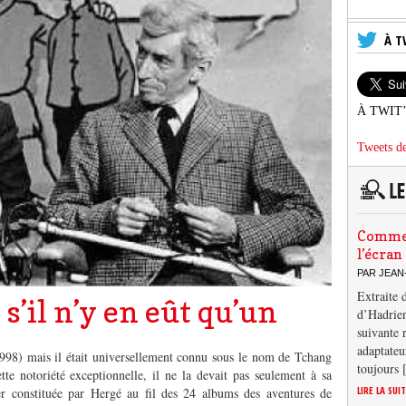
À T
À TWIT
Tweets de
Comment
l’écran
PAR JEAN
Extraite 
’il n’y en eût qu’un
d’Hadrien
suivante 
adaptateu
998) mais il était universellement connu sous le nom de Tchang
toujours
te notoriété exceptionnelle, il ne la devait pas seulement à sa
LIRE LA SUI
er constituée par Hergé au fil des 24 albums des aventures de