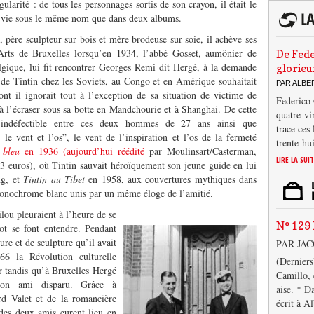
gularité : de tous les personnages sortis de son crayon, il était le
ie vie sous le même nom que dans deux albums.
, père sculpteur sur bois et mère brodeuse sur soie, il achève ses
Arts de Bruxelles lorsqu’en 1934, l’abbé Gosset, aumônier de
De Fede
elgique, lui fit rencontrer Georges Remi dit Hergé, à la demande
glorieu
s de Tintin chez les Soviets, au Congo et en Amérique souhaitait
PAR ALB
nt il ignorait tout à l’exception de sa situation de victime de
Federico 
à l’écraser sous sa botte en Mandchourie et à Shanghai. De cette
quatre-vi
é indéfectible entre ces deux hommes de 27 ans ainsi que
trace ces
 le vent et l’os”, le vent de l’inspiration et l’os de la fermeté
trente-hu
 bleu
en 1936 (aujourd’hui réédité
par Moulinsart/Casterman,
LIRE LA SUI
 23 euros), où Tintin sauvait héroïquement son jeune guide en lui
ng, et
Tintin au Tibet
en 1958, aux couvertures mythiques dans
nochrome blanc unis par un même éloge de l’amitié.
lou pleuraient à l’heure de se
N° 129 
ot se font entendre. Pendant
re et de sculpture qu’il avait
PAR JA
6 la Révolution culturelle
(Derniers
r tandis qu’à Bruxelles Hergé
Camillo, 
son ami disparu. Grâce à
aise. * D
ard Valet et de la romancière
écrit à A
 des deux amis eurent lieu en