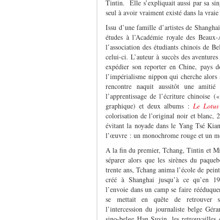
Tintin. Elle s’expliquait aussi par sa sin
seul à avoir vraiment existé dans la vra
Issu d’une famille d’artistes de Shanghai
études à l’Académie royale des Beaux-
l’association des étudiants chinois de B
celui-ci. L’auteur à succès des aventure
expédier son reporter en Chine, pays do
l’impérialisme nippon qui cherche alors 
rencontre naquit aussitôt une amiti
l’apprentissage de l’écriture chinoise («
graphique) et deux albums :
Le Lotus
colorisation de l’original noir et blanc,
évitant la noyade dans le Yang Tsé Kia
l’œuvre : un monochrome rouge et un mo
A la fin du premier, Tchang, Tintin et Mi
séparer alors que les sirènes du paqueb
trente ans, Tchang anima l’école de peintu
créé à Shanghai jusqu’à ce qu’en 196
l’envoie dans un camp se faire rééduque
se mettait en quête de retrouver 
l’intercession du journaliste belge Gér
sino-belge Han Suyin, les retrouvailles