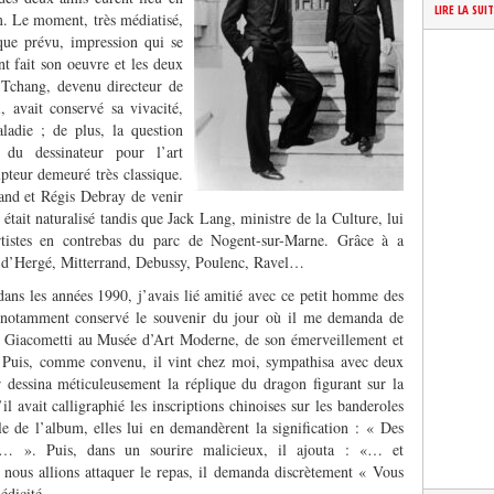
LIRE LA SUI
. Le moment, très médiatisé,
que prévu, impression qui se
t fait son oeuvre et les deux
Tchang, devenu directeur de
 avait conservé sa vivacité,
aladie ; de plus, la question
e du dessinateur pour l’art
pteur demeuré très classique.
and et Régis Debray de venir
s était naturalisé tandis que Jack Lang, ministre de la Culture, lui
rtistes en contrebas du parc de Nogent-sur-Marne. Grâce à a
s d’Hergé, Mitterrand, Debussy, Poulenc, Ravel…
ans les années 1990, j’avais lié amitié avec ce petit homme des
ai notamment conservé le souvenir du jour où il me demanda de
n Giacometti au Musée d’Art Moderne, de son émerveillement et
 Puis, comme convenu, il vint chez moi, sympathisa avec deux
ur dessina méticuleusement la réplique du dragon figurant sur la
l avait calligraphié les inscriptions chinoises sur les banderoles
le de l’album, elles lui en demandèrent la signification : « Des
is… ». Puis, dans un sourire malicieux, il ajouta : «… et
nous allions attaquer le repas, il demanda discrètement « Vous
édicité.