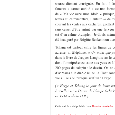
source dûment consignée. En fait, l’é
fameux « carnet oublié » est une forme
de « Ma vie avec mon idole » puisque,
lettres et les rencontres, l’auteur
vit
de to
courant les ventes aux enchères, guettant 
sans cesser d’être animé par une ferveur 
est d’un calme olympien. Je dirais même 
été inauguré par Brigitte Benkemoun av
Tchang est partout entre les lignes de 
adresse, ni téléphone.
« Un oubli que pe
dans le livre de Jacques Langlois sur le 
dont l’omniprésence saute aux yeux et à l’
200 pages de calepin : le dessin. On ne 
d’adresses à la diable ici ou là. Tant son
vous. Tous ou presque sauf un : Hergé.
(« Hergé et Tchang le jour de leurs re
Bruxelles » ; « Dessin de Philipe Geluck
en 1934 » photo D.R.)
Cette entrée a été publiée dans
Bandes dessinées
.
«