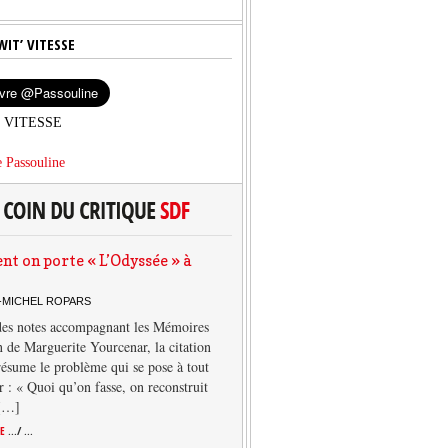
WIT’ VITESSE
’ VITESSE
 Passouline
 on porte « L’Odyssée » à
-MICHEL ROPARS
des notes accompagnant les Mémoires
 de Marguerite Yourcenar, la citation
résume le problème qui se pose à tout
r : « Quoi qu’on fasse, on reconstruit
 […]
TE
.../ ...