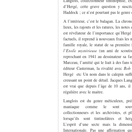
Langlois, collectionneur tintinophile, e
d’Hergé, cette grave question y suscit
Haddock ; ce n’est pourtant pas le genre 
A l’intérieur, c’est le balagan. La chrono
lieux, les rajouts et les ratures, les note
est révélateur de l’importance qu’Herg
factuels, il reprend à nouveaux frais les 
famille royale, le statut de sa première
l’Etoile mystérieuse
(un ami de scoutis
reprochant en 1941 au dessinateur sa fa
Marceau, l’amitié qui le liait à des fans 
éditeur Casterman, la rivalité avec
Bob
Hergé etc Un nom dans le calepin suffit 
creusant un point de détail. Jacques Lang
est vrai que depuis l’âge de 10 ans, i
régulière avec le maitre.
Langlois est du genre méticuleux, pré
maniaque comme le sont souv
collectionneurs et les archivistes, et p
lorsqu’ils sont tintinolâtres et herg
L’esprit d’une secte mais la dimens
Internationale. Pas une affirmation qu