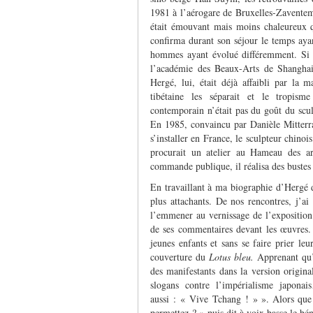
1981 à l’aérogare de Bruxelles-Zaventem
était émouvant mais moins chaleureux 
confirma durant son séjour le temps ayan
hommes ayant évolué différemment. Si 
l’académie des Beaux-Arts de Shanghai,
Hergé, lui, était déjà affaibli par la m
tibétaine les séparait et le tropism
contemporain n’était pas du goût du scul
En 1985, convaincu par Danièle Mitterr
s’installer en France, le sculpteur chinoi
procurait un atelier au Hameau des a
commande publique, il réalisa des buste
En travaillant à ma biographie d’Hergé d
plus attachants. De nos rencontres, j’
l’emmener au vernissage de l’expositio
de ses commentaires devant les œuvres.
jeunes enfants et sans se faire prier le
couverture du
Lotus bleu.
Apprenant qu’i
des manifestants dans la version origina
slogans contre l’impérialisme japona
aussi : « Vive Tchang ! » ». Alors que 
permettez ? » puis dit à voix basse le bén