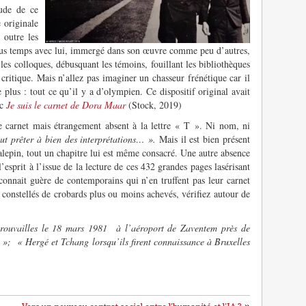
tude de ce
 originale
 outre les
us temps avec lui, immergé dans son œuvre comme peu d’autres,
les colloques, débusquant les témoins, fouillant les bibliothèques
critique. Mais n’allez pas imaginer un chasseur frénétique car il
plus : tout ce qu’il y a d’olympien. Ce dispositif original avait
ec
Je suis le carnet de Dora Maar
(Stock, 2019)
ce carnet mais étrangement absent à la lettre « T ». Ni nom, ni
ut prêter à bien des interprétations… ».
Mais il est bien présent
calepin, tout un chapitre lui est même consacré. Une autre absence
esprit à l’issue de la lecture de ces 432 grandes pages lasérisant
connait guère de contemporains qui n’en truffent pas leur carnet
t constellés de crobards plus ou moins achevés, vérifiez autour de
trouvailles le 18 mars 1981 à l’aéroport de Zaventem près de
 »; « Hergé et Tchang lorsqu’ils firent connaissance à Bruxelles
»