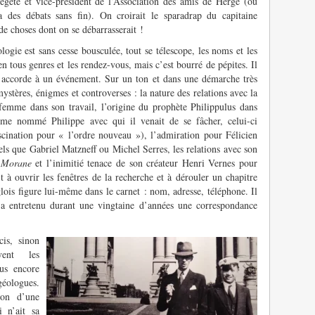
xégète et vice-président de l’Association des amis de Hergé (ou
a des débats sans fin). On croirait le sparadrap du capitaine
de choses dont on se débarrasserait !
logie est sans cesse bousculée, tout se télescope, les noms et les
s en tous genres et les rendez-vous, mais c’est bourré de pépites. Il
é accorde à un événement. Sur un ton et dans une démarche très
mystères, énigmes et controverses : la nature des relations avec la
 femme dans son travail, l’origine du prophète Philippulus dans
me nommé Philippe avec qui il venait de se fâcher, celui-ci
scination pour « l’ordre nouveau »), l’admiration pour Félicien
tels que Gabriel Matzneff ou Michel Serres, les relations avec son
 Morane
et l’inimitié tenace de son créateur Henri Vernes pour
à ouvrir les fenêtres de la recherche et à dérouler un chapitre
lois figure lui-même dans le carnet : nom, adresse, téléphone. Il
l a entretenu durant une vingtaine d’années une correspondance
cis, sinon
ent les
lus encore
éologues.
ion d’une
i n’ait sa