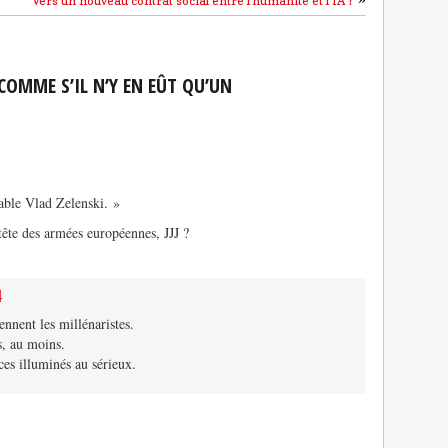
Vers un nouveau contrat social entre l’humanité et l’IA ?
OMME S’IL N’Y EN EÛT QU’UN
able Vlad Zelenski. »
tête des armées européennes, JJJ ?
4
nnent les millénaristes.
s, au moins.
ces illuminés au sérieux.