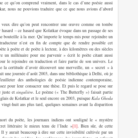
que ce qu’on comprend vraiment, dans le cas d’une poésie aussi
tkar, nous ne pouvions traduire que ce que nous avions d’abord
 Je veux dire qu’on peut rencontrer une œuvre comme on tombe
r hasard – ce hasard que Kolatkar évoque dans un passage de ses
 bouteille à la mer. Qu’importe le temps mis pour rejoindre un
traducteur n’est en fin de compte que de rendre possible cet
ète à poète et de poète à lecteur, à des kilomètres ou des siècles
e un millénaire pour me parvenir » écrit le poète citant aussi
r le rejoindre en traduction et faire partie de son univers. Le
e la certitude d’avoir découvert une merveille, un « secret » à
ait une journée d’août 2003, dans une bibliothèque à Delhi, où je
feuilleter des anthologies de poésie indienne contemporaine,
ssez pour leur consacrer une thèse. Et puis le regard se pose sur
 juste et
singulière
. Le poème (« The Butterfly ») faisait partie
glais de Kolatkar et le seul encore en 2003, puisque
Kala Ghoda
vingt-huit ans plus tard, quelques semaines avant la disparition
 mort du poète, les journaux indiens ont souligné le « mystère
et littéraire le mieux tenu de l’Inde »
[1]
. Bien sûr, de cette
Il y aurait beaucoup à dire sur cette invisibilité cultivée par un