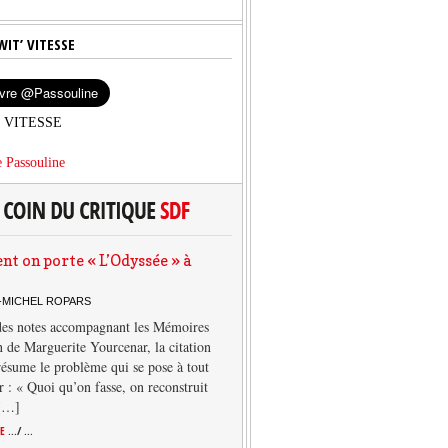
WIT’ VITESSE
’ VITESSE
 Passouline
 on porte « L’Odyssée » à
-MICHEL ROPARS
des notes accompagnant les Mémoires
 de Marguerite Yourcenar, la citation
résume le problème qui se pose à tout
r : « Quoi qu’on fasse, on reconstruit
 […]
TE
.../ ...