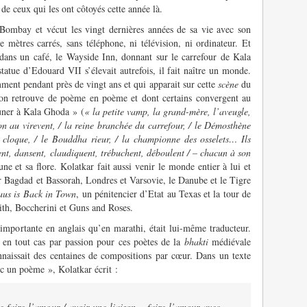
 de ceux qui les ont côtoyés cette année là.
 Bombay et vécut les vingt dernières années de sa vie avec son
mètres carrés, sans téléphone, ni télévision, ni ordinateur. Et
dans un café, le Wayside Inn, donnant sur le carrefour de Kala
statue d’Edouard VII s’élevait autrefois, il fait naître un monde.
ment pendant près de vingt ans et qui apparait sur cette
scène
du
u’on retrouve de poème en poème et dont certains convergent au
uner à Kala Ghoda » (
« la petite vamp, la grand-mère, l’aveugle,
çon au virevent, / la reine branchée du carrefour, / le Démosthène
 cloque, / le Bouddha rieur, / la championne des osselets… Ils
rent, dansent, claudiquent, trébuchent, déboulent / – chacun à son
faune et sa flore. Kolatkar fait aussi venir le monde entier à lui et
ir Bagdad et Bassorah, Londres et Varsovie, le Danube et le Tigre
aus is Back in Town
, un pénitencier d’Etat au Texas et la tour de
ith, Boccherini et Guns and Roses.
mportante en anglais qu’en marathi, était lui-même traducteur.
r, en tout cas par passion pour ces poètes de la
bhakti
médiévale
naissait des centaines de compositions par cœur. Dans un texte
ec un poème », Kolatkar écrit :
 faire l’amour / avoir une liaison… faire l’amour avec