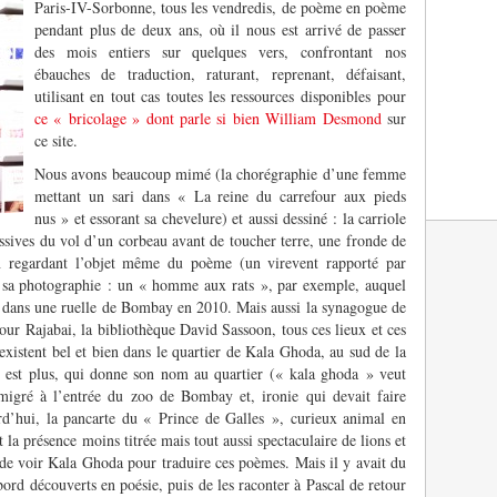
Paris-IV-Sorbonne, tous les vendredis, de poème en poème
pendant plus de deux ans, où il nous est arrivé de passer
des mois entiers sur quelques vers, confrontant nos
ébauches de traduction, raturant, reprenant, défaisant,
utilisant en tout cas toutes les ressources disponibles pour
ce « bricolage » dont parle si bien William Desmond
sur
ce site.
Nous avons beaucoup mimé (la chorégraphie d’une femme
mettant un sari dans « La reine du carrefour aux pieds
nus » et essorant sa chevelure) et aussi dessiné : la carriole
sives du vol d’un corbeau avant de toucher terre, une fronde de
t en regardant l’objet même du poème (un virevent rapporté par
sa photographie : un « homme aux rats », par exemple, auquel
 dans une ruelle de Bombay en 2010. Mais aussi la synagogue de
our Rajabai, la bibliothèque David Sassoon, tous ces lieux et ces
existent bel et bien dans le quartier de Kala Ghoda, au sud de la
’y est plus, qui donne son nom au quartier (« kala ghoda » veut
 migré à l’entrée du zoo de Bombay et, ironie qui devait faire
urd’hui, la pancarte du « Prince de Galles », curieux animal en
 la présence moins titrée mais tout aussi spectaculaire de lions et
 de voir Kala Ghoda pour traduire ces poèmes. Mais il y avait du
bord découverts en poésie, puis de les raconter à Pascal de retour