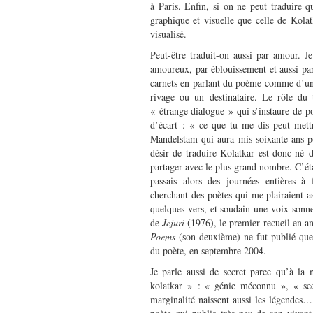
à Paris. Enfin, si on ne peut traduire 
graphique et visuelle que celle de Kola
visualisé.
Peut-être traduit-on aussi par amour.
amoureux, par éblouissement et aussi pa
carnets en parlant du poème comme d’une
rivage ou un destinataire. Le rôle du 
« étrange dialogue » qui s’instaure de po
d’écart : « ce que tu me dis peut mettr
Mandelstam qui aura mis soixante ans pou
désir de traduire Kolatkar est donc né d
partager avec le plus grand nombre. C’ét
passais alors des journées entières à 
cherchant des poètes qui me plairaient a
quelques vers, et soudain une voix sonne
de
Jejuri
(1976), le premier recueil en an
Poems
(son deuxième) ne fut publié que 
du poète, en septembre 2004.
Je parle aussi de secret parce qu’à la
kolatkar » : « génie méconnu », « secr
marginalité naissent aussi les légendes… 