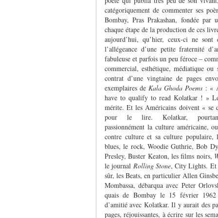
poète qui publia très peu de son vivant, 
catégoriquement de commenter ses poème
Bombay, Pras Prakashan, fondée par u
chaque étape de la production de ces liv
aujourd’hui, qu’hier, ceux-ci ne sont di
l’allégeance d’une petite fraternité d’
fabuleuse et parfois un peu féroce – comm
commercial, esthétique, médiatique ou s
contrat d’une vingtaine de pages env
exemplaires de
Kala Ghoda Poems
: « 
have to qualify to read Kolatkar ! » L
mérite. Et les Américains doivent « se q
pour le lire. Kolatkar, pourta
passionnément la culture américaine, ou
contre culture et sa culture populaire, l
blues, le rock, Woodie Guthrie, Bob Dy
Presley, Buster Keaton, les films noirs,
W
le journal
Rolling Stone
, City Lights. Et
sûr, les Beats, en particulier Allen Ginsb
Mombassa, débarqua avec Peter Orlovsk
quais de Bombay le 15 février 1962 
d’amitié avec Kolatkar. Il y aurait des p
pages, réjouissantes, à écrire sur les sem