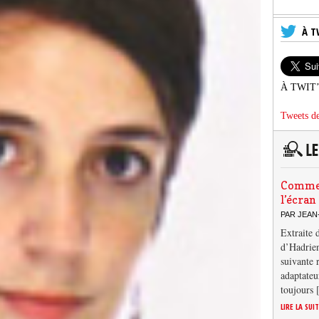
À T
À TWIT
Tweets de
Comment
l’écran
PAR JEAN
Extraite 
d’Hadrien
suivante 
adaptateu
toujours
LIRE LA SUI