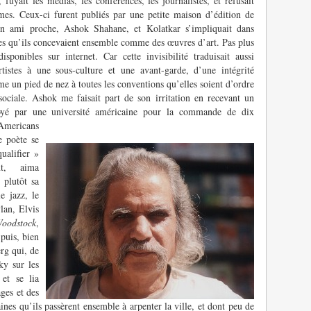
fuyait les médias, les conférences, les journalistes, et refusait
s. Ceux-ci furent publiés par une petite maison d’édition de
n ami proche, Ashok Shahane, et Kolatkar s’impliquait dans
res qu’ils concevaient ensemble comme des œuvres d’art. Pas plus
sponibles sur internet. Car cette invisibilité traduisait aussi
artistes à une sous-culture et une avant-garde, d’une intégrité
e un pied de nez à toutes les conventions qu’elles soient d’ordre
ociale. Ashok me faisait part de son irritation en recevant un
oyé par une université américaine pour la commande de dix
Americans
e poète se
ualifier »
nt, aima
 plutôt sa
e jazz, le
lan, Elvis
oodstock
,
 puis, bien
erg qui, de
y sur les
et se lia
ages et des
aines qu’ils passèrent ensemble à arpenter la ville, et dont peu de