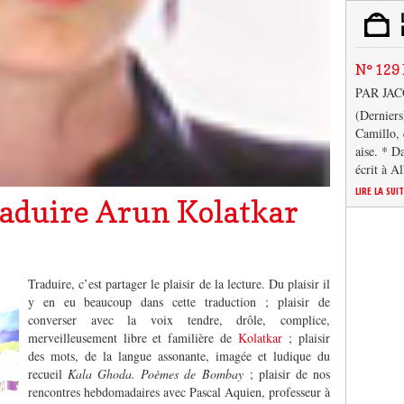
N° 129 
PAR JA
(Derniers
Camillo, 
aise. * D
écrit à A
LIRE LA SUI
traduire Arun Kolatkar
Traduire, c’est partager le plaisir de la lecture. Du plaisir il
y en eu beaucoup dans cette traduction ; plaisir de
converser avec la voix tendre, drôle, complice,
merveilleusement libre et familière de
Kolatkar
; plaisir
des mots, de la langue assonante, imagée et ludique du
recueil
Kala Ghoda. Poèmes de Bombay
; plaisir de nos
rencontres hebdomadaires avec Pascal Aquien, professeur à