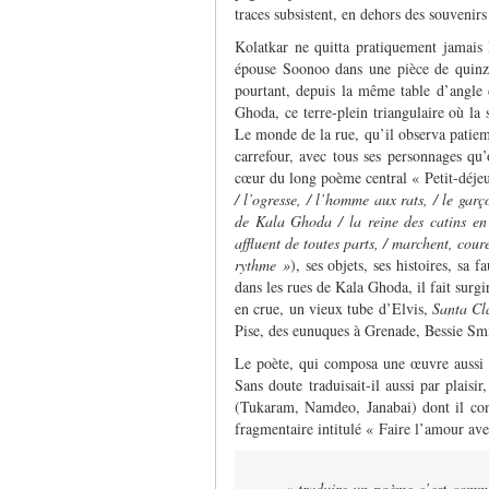
traces subsistent, en dehors des souvenirs
Kolatkar ne quitta pratiquement jamais
épouse Soonoo dans une pièce de quinze 
pourtant, depuis la même table d’angle 
Ghoda, ce terre-plein triangulaire où la 
Le monde de la rue, qu’il observa patiem
carrefour, avec tous ses personnages q
cœur du long poème central « Petit-déje
/ l’ogresse, / l’homme aux rats, / le gar
de Kala Ghoda / la reine des catins en
affluent de toutes parts, / marchent, cou
rythme »
), ses objets, ses histoires, sa 
dans les rues de Kala Ghoda, il fait surg
en crue, un vieux tube d’Elvis,
Santa Cl
Pise, des eunuques à Grenade, Bessie Sm
Le poète, qui composa une œuvre aussi i
Sans doute traduisait-il aussi par plaisi
(Tukaram, Namdeo, Janabai) dont il con
fragmentaire intitulé « Faire l’amour av
« traduire un poème c’est comme