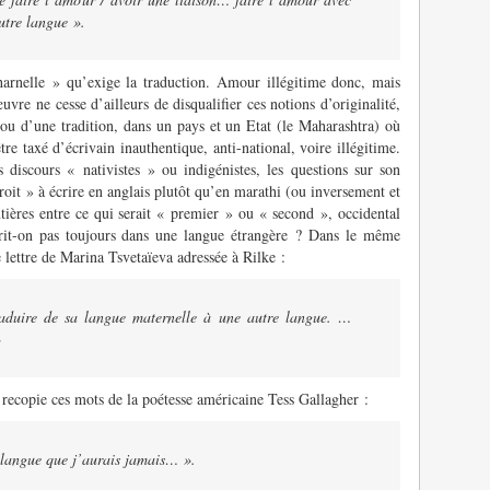
utre langue »
.
charnelle » qu’exige la traduction. Amour illégitime donc, mais
vre ne cesse d’ailleurs de disqualifier ces notions d’originalité,
 ou d’une tradition, dans un pays et un Etat (le Maharashtra) où
être taxé d’écrivain inauthentique, anti-national, voire illégitime.
s discours « nativistes » ou indigénistes, les questions sur son
droit » à écrire en anglais plutôt qu’en marathi (ou inversement et
ntières entre ce qui serait « premier » ou « second », occidental
it-on pas toujours dans une langue étrangère ? Dans le même
e lettre de Marina Tsvetaïeva adressée à Rilke :
aduire de sa langue maternelle à une autre langue. …
»
l recopie ces mots de la poétesse américaine Tess Gallagher :
e langue que j’aurais jamais… »
.